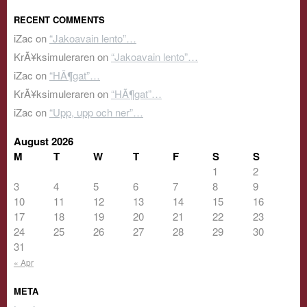
RECENT COMMENTS
iZac
on
“Jakoavain lento”…
KrÃ¥ksimuleraren
on
“Jakoavain lento”…
iZac
on
“HÃ¶gat”…
KrÃ¥ksimuleraren
on
“HÃ¶gat”…
iZac
on
“Upp, upp och ner”…
August 2026
M
T
W
T
F
S
S
1
2
3
4
5
6
7
8
9
10
11
12
13
14
15
16
17
18
19
20
21
22
23
24
25
26
27
28
29
30
31
« Apr
META