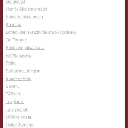
Gatukonst
Henrik Alexandersson.
Katastrofala omslag
Knapsu.
Lotten, den skrattande sprÃ¥kpolisen.
On Tarmac
Photoshopdisasters.
RÃ¤ttshaveri.
Rolle.
Serbalena Jugging
Sneeky~Pete
Sonen.
TÃ¶sen.
Texplorer.
Tjuvlyssnat.
Ullrikas nosar.
Unicef Sverige.