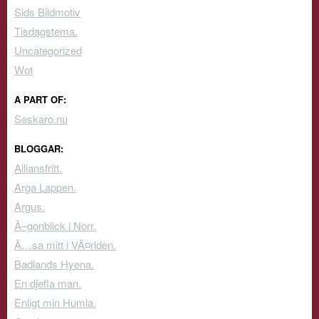
Sids Bildmotiv
Tisdagstema.
Uncategorized
Wot
A PART OF:
Seskaro.nu
BLOGGAR:
Alliansfritt.
Arga Lappen.
Argus.
Ã–gonblick i Norr.
Ã…sa mitt i VÃ¤rlden.
Badlands Hyena.
En djefla man.
Enligt min Humla.