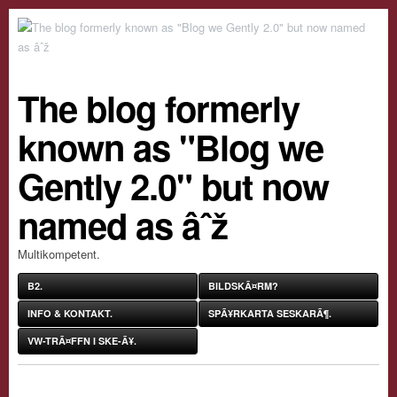
The blog formerly
known as "Blog we
Gently 2.0" but now
named as âˆž
Multikompetent.
B2.
BILDSKÃ¤RM?
INFO & KONTAKT.
SPÃ¥RKARTA SESKARÃ¶.
VW-TRÃ¤FFN I SKE-Ã¥.