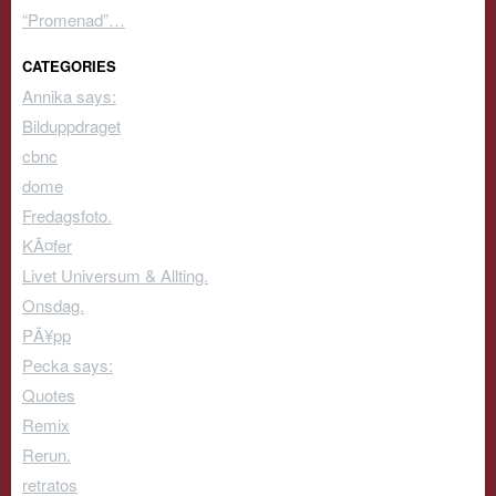
“Promenad”…
CATEGORIES
Annika says:
Bilduppdraget
cbnc
dome
Fredagsfoto.
KÃ¤fer
Livet Universum & Allting.
Onsdag.
PÃ¥pp
Pecka says:
Quotes
Remix
Rerun.
retratos