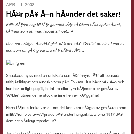
APRIL 1, 2008
HÃ¤r pÃ¥ Ã–n hÃ¤nder det saker!
Edit: BÃ¶rjar nog bli fÃ¶r gammal fÃ¶r sÃ¥dana hÃ¤r aprilskÃ¤mt,
kÃ¤nns som att man tappat stinget…Â
Men om nÃ¥gon Ã¤ndÃ¥ gick pÃ¥ det sÃ¥: Grattis! du blev lurad av
den som en gÃ¥ng var bra pÃ¥ sÃ¥nt hÃ¤r…
Snackade nyss med en snickare som Ã¤r inhyrd fÃ¶r att boasera
takbjÃ¤lklaget och vindskivorna pÃ¥ Folkets Hus hÃ¤r pÃ¥ Ã–n och
han har, enligt uppgift, hittat tre eller fyra bÃ¶ssor eller gevÃ¤r av
“Ã¤ldre” utseende nerstuckna inne i en av vÃ¤ggarna!
Hans fÃ¶rsta tanke var att om det kan vara nÃ¥gra av gevÃ¤ren som
militÃ¤ren blev avvÃ¤pnade pÃ¥ under hungerkravallerna 1917 dÃ¥
dom ser vÃ¤ldigt “gamla” ut?
Jag ringde sjÃ¤lv upp polismannen Uno Huhtikuu och han sÃ¤ger att