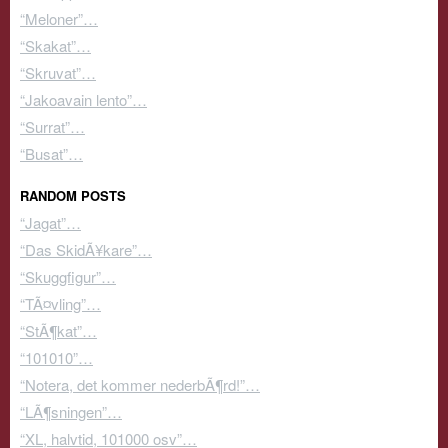
“Meloner”…
“Skakat”…
“Skruvat”…
“Jakoavain lento”…
“Surrat”…
“Busat”…
RANDOM POSTS
“Jagat”…
“Das SkidÃ¥kare”…
“Skuggfigur”…
“TÃ¤vling”…
“StÃ¶kat”…
“101010”…
“Notera, det kommer nederbÃ¶rd!”…
“LÃ¶sningen”…
“XL, halvtid, 101000 osv”…