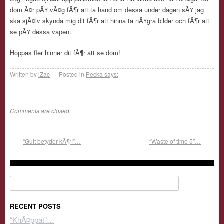
dom Ã¤r pÃ¥ vÃ¤g fÃ¶r att ta hand om dessa under dagen sÃ¥ jag
ska sjÃ¤lv skynda mig dit fÃ¶r att hinna ta nÃ¥gra bilder och fÃ¶r att
se pÃ¥ dessa vapen.
Hoppas fler hinner dit fÃ¶r att se dom!
Written by
iZac
Posted in
Pecka says:
Comments are closed.
“Gult betyder kÃ¶r!”…
“Waste of time 5″…
Search for:
RECENT POSTS
“KnÃ¤ppat”…