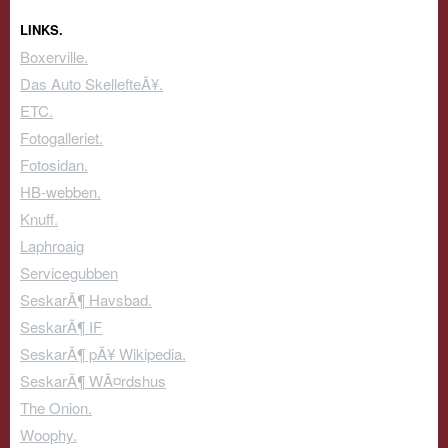
LINKS.
Boxerville.
Das Auto SkellefteÃ¥.
ETC.
Fotogalleriet.
Fotosidan.
HB-webben.
Knuff.
Laphroaig
Servicegubben
SeskarÃ¶ Havsbad.
SeskarÃ¶ IF
SeskarÃ¶ pÃ¥ Wikipedia.
SeskarÃ¶ WÃ¤rdshus
The Onion.
Woophy.