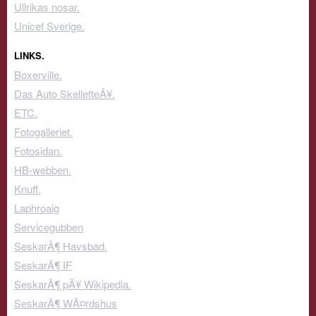
Ullrikas nosar.
Unicef Sverige.
LINKS.
Boxerville.
Das Auto SkellefteÃ¥.
ETC.
Fotogalleriet.
Fotosidan.
HB-webben.
Knuff.
Laphroaig
Servicegubben
SeskarÃ¶ Havsbad.
SeskarÃ¶ IF
SeskarÃ¶ pÃ¥ Wikipedia.
SeskarÃ¶ WÃ¤rdshus