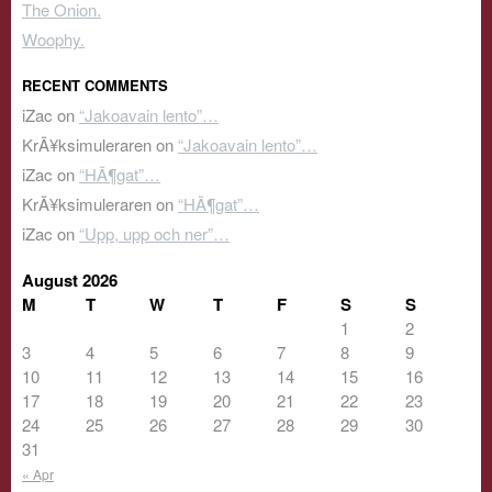
The Onion.
Woophy.
RECENT COMMENTS
iZac
on
“Jakoavain lento”…
KrÃ¥ksimuleraren
on
“Jakoavain lento”…
iZac
on
“HÃ¶gat”…
KrÃ¥ksimuleraren
on
“HÃ¶gat”…
iZac
on
“Upp, upp och ner”…
August 2026
M
T
W
T
F
S
S
1
2
3
4
5
6
7
8
9
10
11
12
13
14
15
16
17
18
19
20
21
22
23
24
25
26
27
28
29
30
31
« Apr