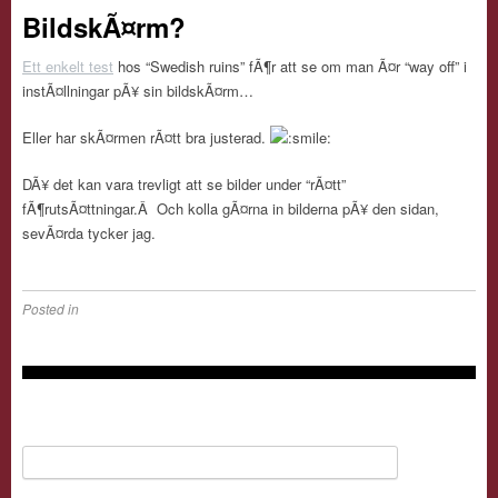
BildskÃ¤rm?
Ett enkelt test
hos “Swedish ruins” fÃ¶r att se om man Ã¤r “way off” i
instÃ¤llningar pÃ¥ sin bildskÃ¤rm…
Eller har skÃ¤rmen rÃ¤tt bra justerad.
DÃ¥ det kan vara trevligt att se bilder under “rÃ¤tt”
fÃ¶rutsÃ¤ttningar.Â Och kolla gÃ¤rna in bilderna pÃ¥ den sidan,
sevÃ¤rda tycker jag.
Posted in
Search for: