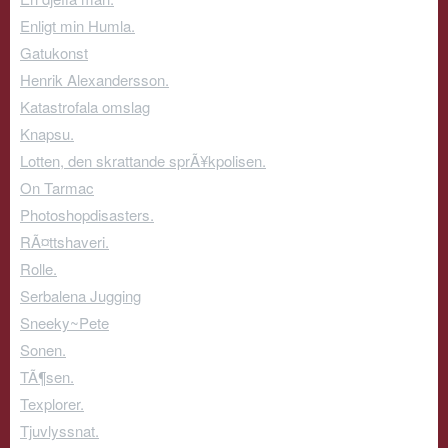
Enligt min Humla.
Gatukonst
Henrik Alexandersson.
Katastrofala omslag
Knapsu.
Lotten, den skrattande sprÃ¥kpolisen.
On Tarmac
Photoshopdisasters.
RÃ¤ttshaveri.
Rolle.
Serbalena Jugging
Sneeky~Pete
Sonen.
TÃ¶sen.
Texplorer.
Tjuvlyssnat.