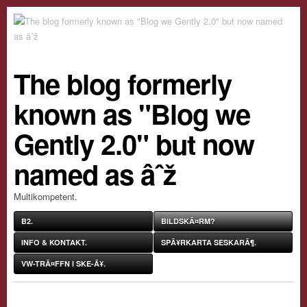
The blog formerly
known as "Blog we
Gently 2.0" but now
named as âˆž
Multikompetent.
B2.
BILDSKÃ¤RM?
INFO & KONTAKT.
SPÃ¥RKARTA SESKARÃ¶.
VW-TRÃ¤FFN I SKE-Ã¥.