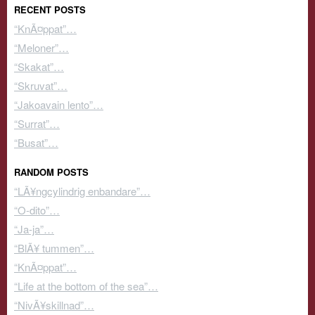
RECENT POSTS
“KnÃ¤ppat”…
“Meloner”…
“Skakat”…
“Skruvat”…
“Jakoavain lento”…
“Surrat”…
“Busat”…
RANDOM POSTS
“LÃ¥ngcylindrig enbandare”…
“O-dito”…
“Ja-ja”…
“BlÃ¥ tummen”…
“KnÃ¤ppat”…
“Life at the bottom of the sea”…
“NivÃ¥skillnad”…