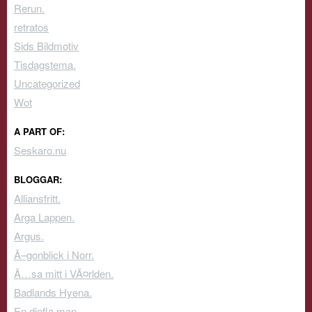
Rerun.
retratos
Sids Bildmotiv
Tisdagstema.
Uncategorized
Wot
A PART OF:
Seskaro.nu
BLOGGAR:
Alliansfritt.
Arga Lappen.
Argus.
Ã–gonblick i Norr.
Ã…sa mitt i VÃ¤rlden.
Badlands Hyena.
En djefla man.