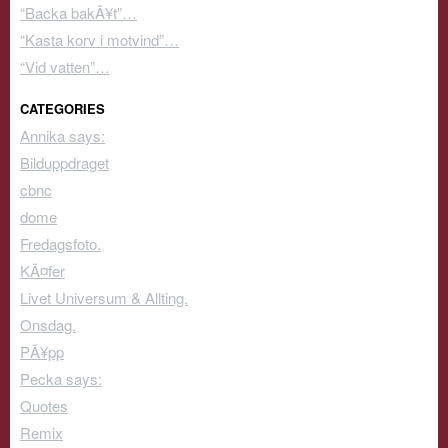
“Backa bakÃ¥t”…
“Kasta korv i motvind”…
“Vid vatten”…
CATEGORIES
Annika says:
Bilduppdraget
cbnc
dome
Fredagsfoto.
KÃ¤fer
Livet Universum & Allting.
Onsdag.
PÃ¥pp
Pecka says:
Quotes
Remix