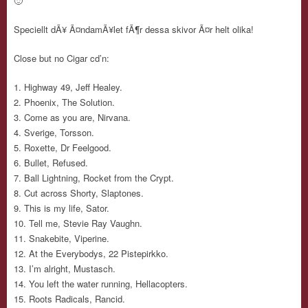
🙂
Speciellt dÃ¥ Ã¤ndamÃ¥let fÃ¶r dessa skivor Ã¤r helt olika!
Close but no Cigar cd’n:
Highway 49, Jeff Healey.
Phoenix, The Solution.
Come as you are, Nirvana.
Sverige, Torsson.
Roxette, Dr Feelgood.
Bullet, Refused.
Ball Lightning, Rocket from the Crypt.
Cut across Shorty, Slaptones.
This is my life, Sator.
Tell me, Stevie Ray Vaughn.
Snakebite, Viperine.
At the Everybodys, 22 Pistepirkko.
I’m alright, Mustasch.
You left the water running, Hellacopters.
Roots Radicals, Rancid.