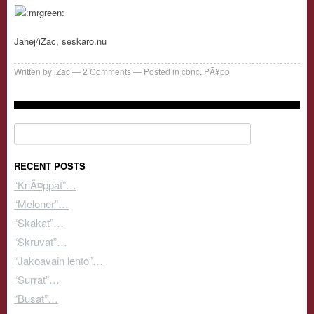
Jahej/iZac, seskaro.nu
Written by
iZac
2
Comments
Posted in
cbnc
,
PÃ¥pp
Search for:
RECENT POSTS
“KnÃ¤ppat”…
“Meloner”…
“Skakat”…
“Skruvat”…
“Jakoavain lento”…
“Surrat”…
“Busat”…