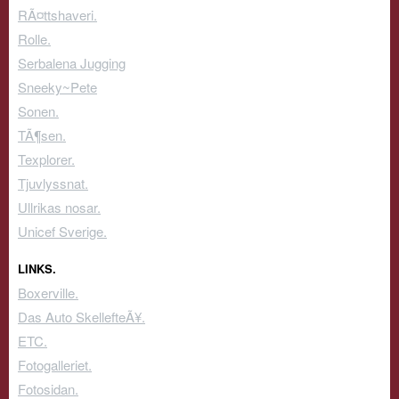
RÃ¤ttshaveri.
Rolle.
Serbalena Jugging
Sneeky~Pete
Sonen.
TÃ¶sen.
Texplorer.
Tjuvlyssnat.
Ullrikas nosar.
Unicef Sverige.
LINKS.
Boxerville.
Das Auto SkellefteÃ¥.
ETC.
Fotogalleriet.
Fotosidan.