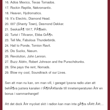
Adios Mexico, Texas Tornados.
Rockin Reptile, Nekromantix.
Heaven, Hydromatics.
It’s Electric, Diamond Head.
007 (Shanty Town), Desmond Dekker.
SeskarÃ¶ 1917, PÃ¶beln.
Turist i Tillvaron, Ebba GrÃ¶n.
Tell Me, Fabulous Thunderbirds.
Hail to Ponde, Tornion Ravit.
Dis Sucks, Nasum.
Revolution, John Lennon.
Buzz Aldrin, Robert Johnson and the Punschdrunks.
She pays the rent, Nomads.
Blow my cool, Soundtrack of our Lives.
Sen att man nu kan, om man vill, i garaget lyssna radio
utan
att
behÃ¶va justera kanalen i fÃ¶rhÃ¥llande till innetemperaturen Ã¤r en
bonus i sammanhanget!
Att det dock Ã¤r mycket skit i radion kan man inte gÃ¶ra nÃ¥tt Ã¥t…