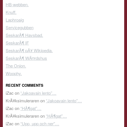
HB-webben.
Knuff.
Laphroaig
Servicegubben
SeskarÃ¶ Havsbad.
SeskarÃ¶ IF
SeskarÃ¶ pÃ¥ Wikipedia.
SeskarÃ¶ WÃ¤rdshus
The Onion.
Woophy.
RECENT COMMENTS
iZac
on
“Jakoavain lento”…
KrÃ¥ksimuleraren
on
“Jakoavain lento”…
iZac
on
“HÃ¶gat”…
KrÃ¥ksimuleraren
on
“HÃ¶gat”…
iZac
on
“Upp, upp och ner”…