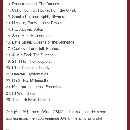
Pass it around, The Donnas.
Out of Control, Rocket from the Crypt.
Smells like teen Spirit, Nirvana.
Highway Patrol, Junior Brown.
Face Down, Sator.
Soulseller, Hellacopters.
Little Sister, Queens of the Stoneage.
Cowboys from Hell, Pantera.
Just a Fool, The Sultans.
24 H Hell, Hellacopters.
Little Toulouse, Randy.
Heaven, Hydromatics.
Da Strike, Millencolin.
Kick out the Jams, Entombed.
I’ll Wait, Sator.
The 11th Hour, Rancid.
Och jÃ¤mfÃ¶rt med fÃ¶rra “CBNC”-cd’n sÃ¥ finns det vissa
upprepningar, men upprepningar Ã¤r ju inte alltid av ondo!