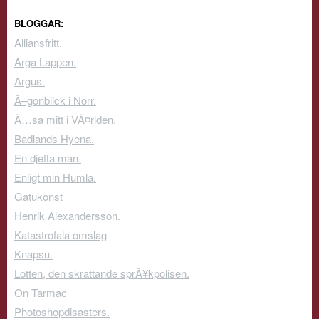
BLOGGAR:
Alliansfritt.
Arga Lappen.
Argus.
Ã–gonblick i Norr.
Ã…sa mitt i VÃ¤rlden.
Badlands Hyena.
En djefla man.
Enligt min Humla.
Gatukonst
Henrik Alexandersson.
Katastrofala omslag
Knapsu.
Lotten, den skrattande sprÃ¥kpolisen.
On Tarmac
Photoshopdisasters.