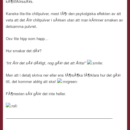
kÃ¶ttfÃ¤rssÃ¥s.
Kanske lite-lite chilipulver, mest fÃ¶r den psykolgiska effekten av att
veta att det
Ã¤r
chilipulver i sÃ¥sen utan att man kÃ¤nner smaken av
detsamma pulvret.
Osv lite hipp som happ…
Hur smakar det dÃ¥?
“Int Ã¤r det sÃ¥ dÃ¥ligt, nog gÃ¥r det att Ã¤ta!”
Men att i detalj skriva ner eller ens fÃ¶rsÃ¶ka fÃ¶rklara hur det gÃ¥r
till, det kommer aldrig att ske!
FÃ¶rresten sÃ¥ gÃ¥r det inte heller.
————————————————————————————-