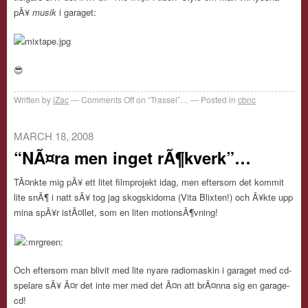
pÃ¥
musik
i garaget:
😎
Written by
iZac
Comments Off
on “Trassel”…
Posted in
cbnc
MARCH 18, 2008
“NÃ¤ra men inget rÃ¶kverk”…
TÃ¤nkte mig pÃ¥ ett litet filmprojekt idag, men eftersom det kommit
lite snÃ¶ i natt sÃ¥ tog jag skogskidorna (Vita Blixten!) och Ã¥kte upp
mina spÃ¥r istÃ¤llet, som en liten motionsÃ¶vning!
Och eftersom man blivit med lite nyare radiomaskin i garaget med cd-
spelare sÃ¥ Ã¤r det inte mer med det Ã¤n att brÃ¤nna sig en garage-
cd!