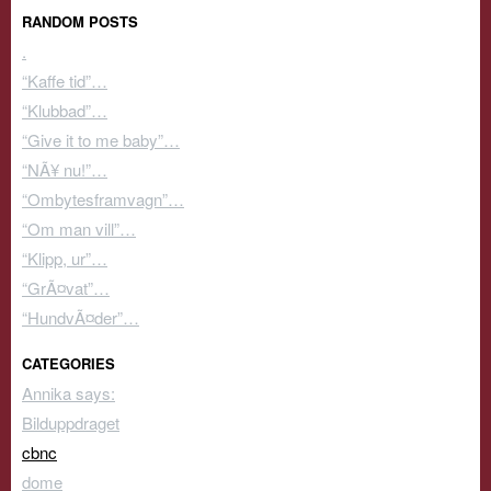
RANDOM POSTS
.
“Kaffe tid”…
“Klubbad”…
“Give it to me baby”…
“NÃ¥ nu!”…
“Ombytesframvagn”…
“Om man vill”…
“Klipp, ur”…
“GrÃ¤vat”…
“HundvÃ¤der”…
CATEGORIES
Annika says:
Bilduppdraget
cbnc
dome