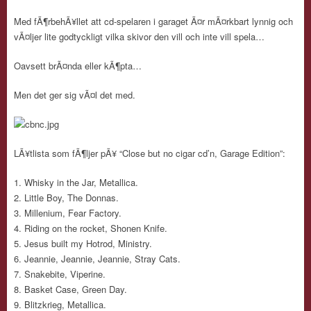
Med fÃ¶rbehÃ¥llet att cd-spelaren i garaget Ã¤r mÃ¤rkbart lynnig och
vÃ¤ljer lite godtyckligt vilka skivor den vill och inte vill spela…
Oavsett brÃ¤nda eller kÃ¶pta…
Men det ger sig vÃ¤l det med.
LÃ¥tlista som fÃ¶ljer pÃ¥ “Close but no cigar cd’n, Garage Edition”:
Whisky in the Jar, Metallica.
Little Boy, The Donnas.
Millenium, Fear Factory.
Riding on the rocket, Shonen Knife.
Jesus built my Hotrod, Ministry.
Jeannie, Jeannie, Jeannie, Stray Cats.
Snakebite, Viperine.
Basket Case, Green Day.
Blitzkrieg, Metallica.