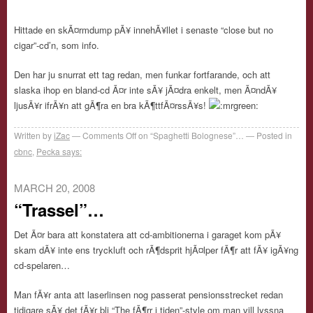
Hittade en skÃ¤rmdump pÃ¥ innehÃ¥llet i senaste “close but no
cigar”-cd’n, som info.
Den har ju snurrat ett tag redan, men funkar fortfarande, och att
slaska ihop en bland-cd Ã¤r inte sÃ¥ jÃ¤dra enkelt, men Ã¤ndÃ¥
ljusÃ¥r ifrÃ¥n att gÃ¶ra en bra kÃ¶ttfÃ¤rssÃ¥s!
Written by
iZac
Comments Off
on “Spaghetti Bolognese”…
Posted in
cbnc
,
Pecka says:
MARCH 20, 2008
“Trassel”…
Det Ã¤r bara att konstatera att cd-ambitionerna i garaget kom pÃ¥
skam dÃ¥ inte ens tryckluft och rÃ¶dsprit hjÃ¤lper fÃ¶r att fÃ¥ igÃ¥ng
cd-spelaren…
Man fÃ¥r anta att laserlinsen nog passerat pensionsstrecket redan
tidigare sÃ¥ det fÃ¥r bli “The fÃ¶rr i tiden”-style om man vill lyssna