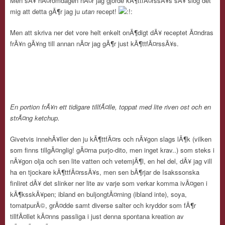
Men sÃ¥ hÃ¤romdagen nÃ¤r jag gjorde kÃ¶ttfÃ¤rssÃ¥s sÃ¥ slog det
mig att detta gÃ¶r jag ju
utan
recept!
Men att skriva ner det vore helt enkelt onÃ¶digt dÃ¥ receptet Ã¤ndras
frÃ¥n gÃ¥ng till annan nÃ¤r jag gÃ¶r just kÃ¶ttfÃ¤rssÃ¥s.
En portion frÃ¥n ett tidigare tillfÃ¤lle, toppat med lite riven ost och en
strÃ¤ng ketchup.
Givetvis innehÃ¥ller den ju kÃ¶ttfÃ¤rs och nÃ¥gon slags lÃ¶k (vilken
som finns tillgÃ¤nglig! gÃ¤rna purjo-dito, men inget krav..) som steks i
nÃ¥gon olja och sen lite vatten och vetemjÃ¶l, en hel del, dÃ¥ jag vill
ha en tjockare kÃ¶ttfÃ¤rssÃ¥s, men sen bÃ¶rjar de Isakssonska
finliret dÃ¥ det slinker ner lite av varje som verkar komma ivÃ¤gen i
kÃ¶ksskÃ¥pen; ibland en buljongtÃ¤rning (ibland inte), soya,
tomatpurÃ©, grÃ¤dde samt diverse salter och kryddor som fÃ¶r
tillfÃ¤llet kÃ¤nns passliga i just denna spontana kreation av