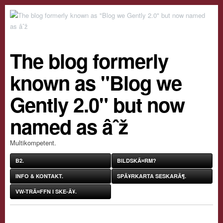
The blog formerly
known as "Blog we
Gently 2.0" but now
named as âˆž
Multikompetent.
B2.
BILDSKÃ¤RM?
INFO & KONTAKT.
SPÃ¥RKARTA SESKARÃ¶.
VW-TRÃ¤FFN I SKE-Ã¥.