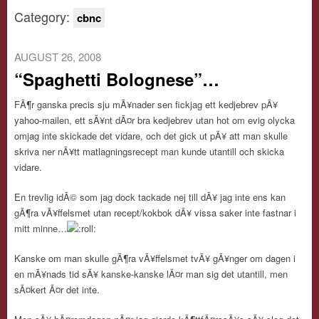
Category:
cbnc
AUGUST 26, 2008
“Spaghetti Bolognese”…
FÃ¶r ganska precis sju mÃ¥nader sen fickjag ett kedjebrev pÃ¥
yahoo-mailen, ett sÃ¥nt dÃ¤r bra kedjebrev utan hot om evig olycka
omjag inte skickade det vidare, och det gick ut pÃ¥ att man skulle
skriva ner nÃ¥tt matlagningsrecept man kunde utantill och skicka
vidare.
En trevlig idÃ© som jag dock tackade nej till dÃ¥ jag inte ens kan
gÃ¶ra vÃ¥ffelsmet utan recept/kokbok dÃ¥ vissa saker inte fastnar i
mitt minne…
Kanske om man skulle gÃ¶ra vÃ¥ffelsmet tvÃ¥ gÃ¥nger om dagen i
en mÃ¥nads tid sÃ¥ kanske-kanske lÃ¤r man sig det utantill, men
sÃ¤kert Ã¤r det inte.