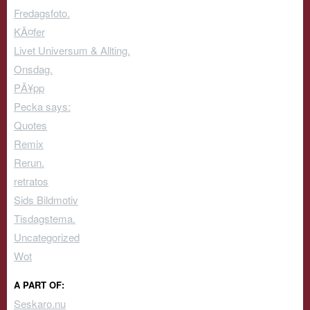
Fredagsfoto.
KÃ¤fer
Livet Universum & Allting.
Onsdag.
PÃ¥pp
Pecka says:
Quotes
Remix
Rerun.
retratos
Sids Bildmotiv
Tisdagstema.
Uncategorized
Wot
A PART OF:
Seskaro.nu