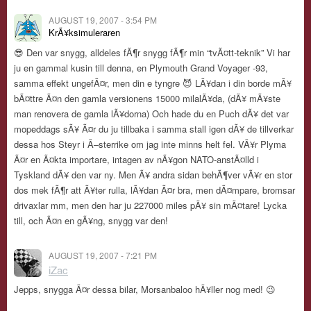
AUGUST 19, 2007 - 3:54 PM
KrÃ¥ksimuleraren
😎 Den var snygg, alldeles fÃ¶r snygg fÃ¶r min “tvÃ¤tt-teknik” Vi har
ju en gammal kusin till denna, en Plymouth Grand Voyager -93,
samma effekt ungefÃ¤r, men din e tyngre 😈 LÃ¥dan i din borde mÃ¥
bÃ¤ttre Ã¤n den gamla versionens 15000 milalÃ¥da, (dÃ¥ mÃ¥ste
man renovera de gamla lÃ¥dorna) Och hade du en Puch dÃ¥ det var
mopeddags sÃ¥ Ã¤r du ju tillbaka i samma stall igen dÃ¥ de tillverkar
dessa hos Steyr i Ã–sterrike om jag inte minns helt fel. VÃ¥r Plyma
Ã¤r en Ã¤kta importare, intagen av nÃ¥gon NATO-anstÃ¤lld i
Tyskland dÃ¥ den var ny. Men Ã¥ andra sidan behÃ¶ver vÃ¥r en stor
dos mek fÃ¶r att Ã¥ter rulla, lÃ¥dan Ã¤r bra, men dÃ¤mpare, bromsar
drivaxlar mm, men den har ju 227000 miles pÃ¥ sin mÃ¤tare! Lycka
till, och Ã¤n en gÃ¥ng, snygg var den!
AUGUST 19, 2007 - 7:21 PM
iZac
Jepps, snygga Ã¤r dessa bilar, Morsanbaloo hÃ¥ller nog med! 😉