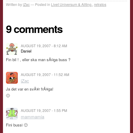
Written by
iZac
Posted in
Livet Universum & Allting.
,
retratos
9 comments
AUGUST 19, 2007 - 8:12 AM
Daniel
Fin bil ! , eller ska man sÃ¤ga buss ?
AUGUST 19, 2007 - 11:52 AM
iZac
Ja det var en svÃ¥r frÃ¥ga!
🙂
AUGUST 19, 2007 - 1:55 PM
mammamia
Fini bussi 🙂