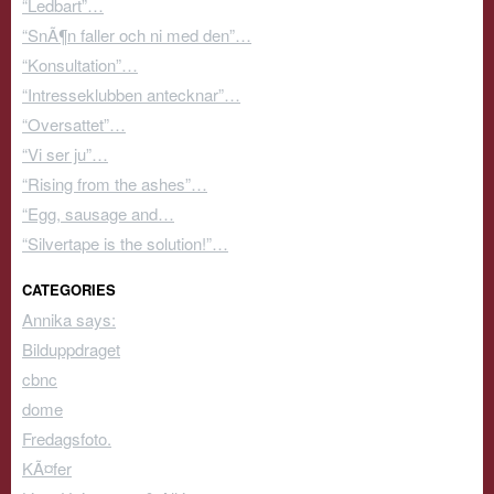
“Ledbart”…
“SnÃ¶n faller och ni med den”…
“Konsultation”…
“Intresseklubben antecknar”…
“Oversattet”…
“Vi ser ju”…
“Rising from the ashes”…
“Egg, sausage and…
“Silvertape is the solution!”…
CATEGORIES
Annika says:
Bilduppdraget
cbnc
dome
Fredagsfoto.
KÃ¤fer