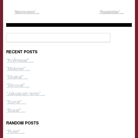
“Morningpig”…
“Resebilder”…
Search for:
RECENT POSTS
“KnÃ¤ppat”…
“Meloner”…
“Skakat”…
“Skruvat”…
“Jakoavain lento”…
“Surrat”…
“Busat”…
RANDOM POSTS
“Rutet”…