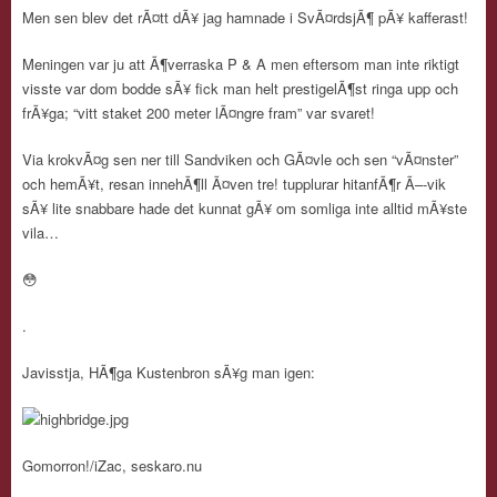
Men sen blev det rÃ¤tt dÃ¥ jag hamnade i SvÃ¤rdsjÃ¶ pÃ¥ kafferast!
Meningen var ju att Ã¶verraska P & A men eftersom man inte riktigt
visste var dom bodde sÃ¥ fick man helt prestigelÃ¶st ringa upp och
frÃ¥ga; “vitt staket 200 meter lÃ¤ngre fram” var svaret!
Via krokvÃ¤g sen ner till Sandviken och GÃ¤vle och sen “vÃ¤nster”
och hemÃ¥t, resan innehÃ¶ll Ã¤ven tre! tupplurar hitanfÃ¶r Ã–-vik
sÃ¥ lite snabbare hade det kunnat gÃ¥ om somliga inte alltid mÃ¥ste
vila…
😳
.
Javisstja, HÃ¶ga Kustenbron sÃ¥g man igen:
Gomorron!/iZac, seskaro.nu