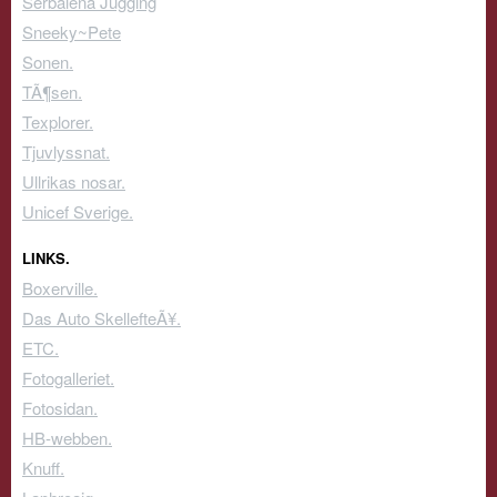
Serbalena Jugging
Sneeky~Pete
Sonen.
TÃ¶sen.
Texplorer.
Tjuvlyssnat.
Ullrikas nosar.
Unicef Sverige.
LINKS.
Boxerville.
Das Auto SkellefteÃ¥.
ETC.
Fotogalleriet.
Fotosidan.
HB-webben.
Knuff.