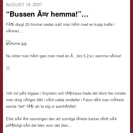
AUGUST 19, 2007
“Bussen Ã¤r hemma!”…
FÃ¶r drygt 25 timmar sedan satt man hÃ¤r med en kopp kaffe i
nÃ¤ven…
Nu sitter man hÃ¤r igen men med en Ã…bro 5,2:a i samma nÃ¤ve!
🙂
.
100 mil pÃ¥ trippen i Kryslern och fÃ¶rvisso hade det blivit lite mindre
men drog nÃ¥gra 360 i vÃ¤l valda rondeller i Falun dÃ¥ man mÃ¥ste
samla “fart” fÃ¶r att ta sig ur samhÃ¤llet!
Eller sÃ¥ Ã¤r sanningen den att somliga lÃ¤ste kartan rÃ¤tt sÃ¥
plÃ¶tsligt sÃ¥ det blev som det blev…