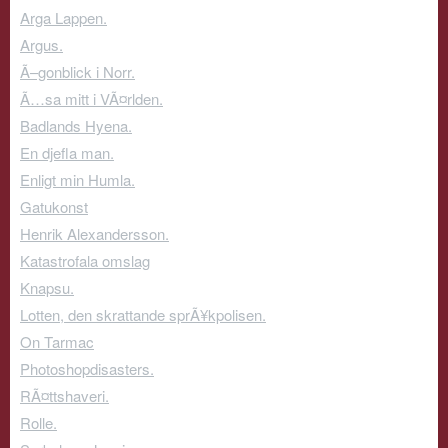
Arga Lappen.
Argus.
Ã–gonblick i Norr.
Ã…sa mitt i VÃ¤rlden.
Badlands Hyena.
En djefla man.
Enligt min Humla.
Gatukonst
Henrik Alexandersson.
Katastrofala omslag
Knapsu.
Lotten, den skrattande sprÃ¥kpolisen.
On Tarmac
Photoshopdisasters.
RÃ¤ttshaveri.
Rolle.