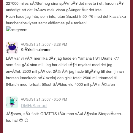
227000 miles sÃ¤tter nog sina spÃ¥r pÃ¥ det mesta i ett fordon sÃ¥
underligt att det krÃ¤vs mek vissa gÃ¥nger Ã¤r det inte.
Puch hade jag inte, som info, utan Suzuki k 50 -76 med det klassiska
hundbensbaklyset samt eldflames pÃ¥ tanken!
AUGUST 21, 2007 - 3:28 PM
KrÃ¥ksimuleraren
DÃ¥ var vi vÃ¤l mer lika dÃ¥ jag hade en Yamaha FS1 Drums -77
som fick gÃ¥ sina mil, jag har alltid kÃ¶rt mycket med det jag
anvÃ¤nt, 2500 mil pÃ¥ det 2Â½ Ã¥r jag hade tillgÃ¥ng till den (innan
brorsan knackade pÃ¥ axeln) den gick totalt 2500 mil trimmad till
84km/h med fortsatt 50cc! SÃ¥ldes vid 4000 mil pÃ¥ mÃ¤taren
AUGUST 21, 2007 - 6:50 PM
DMH/Samuel
JÃ¶sses, sÃ¥ flott: GRATTIS fÃ¥r man vÃ¤l Ã¶nska StorpotÃ¤ten…
ha, ha! 😎 😉