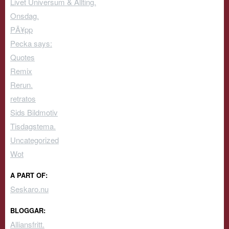
Livet Universum & Allting.
Onsdag.
PÃ¥pp
Pecka says:
Quotes
Remix
Rerun.
retratos
Sids Bildmotiv
Tisdagstema.
Uncategorized
Wot
A PART OF:
Seskaro.nu
BLOGGAR:
Alliansfritt.