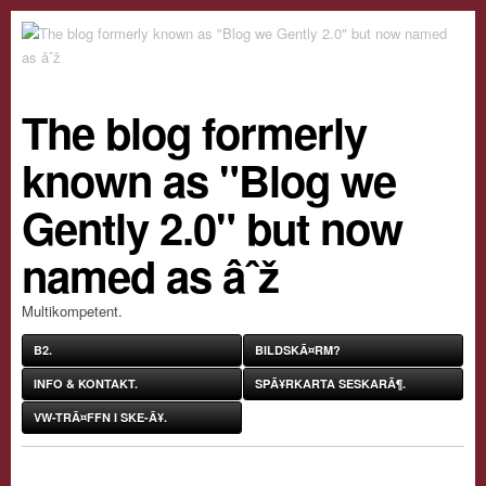
The blog formerly
known as "Blog we
Gently 2.0" but now
named as âˆž
Multikompetent.
B2.
BILDSKÃ¤RM?
INFO & KONTAKT.
SPÃ¥RKARTA SESKARÃ¶.
VW-TRÃ¤FFN I SKE-Ã¥.