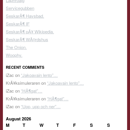
Laphroaig
Servicegubben
SeskarÃ¶ Havsbad.
SeskarÃ¶ IF
SeskarÃ¶ pÃ¥ Wikipedia.
SeskarÃ¶ WÃ¤rdshus
The Onion.
Woophy.
RECENT COMMENTS
iZac
on
“Jakoavain lento”…
KrÃ¥ksimuleraren
on
“Jakoavain lento”…
iZac
on
“HÃ¶gat”…
KrÃ¥ksimuleraren
on
“HÃ¶gat”…
iZac
on
“Upp, upp och ner”…
August 2026
M
T
W
T
F
S
S