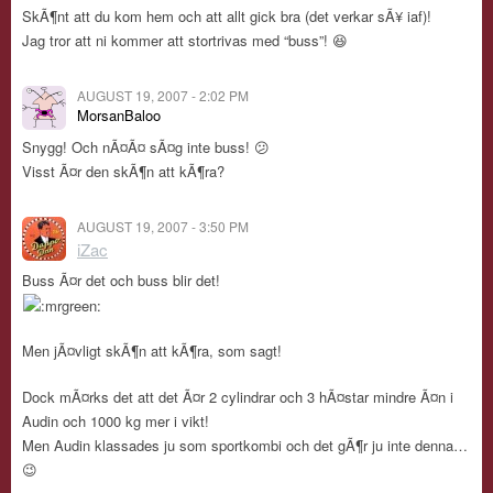
SkÃ¶nt att du kom hem och att allt gick bra (det verkar sÃ¥ iaf)!
Jag tror att ni kommer att stortrivas med “buss”! 😆
AUGUST 19, 2007 - 2:02 PM
MorsanBaloo
Snygg! Och nÃ¤Ã¤ sÃ¤g inte buss! 😕
Visst Ã¤r den skÃ¶n att kÃ¶ra?
AUGUST 19, 2007 - 3:50 PM
iZac
Buss Ã¤r det och buss blir det!
Men jÃ¤vligt skÃ¶n att kÃ¶ra, som sagt!
Dock mÃ¤rks det att det Ã¤r 2 cylindrar och 3 hÃ¤star mindre Ã¤n i
Audin och 1000 kg mer i vikt!
Men Audin klassades ju som sportkombi och det gÃ¶r ju inte denna…
😉