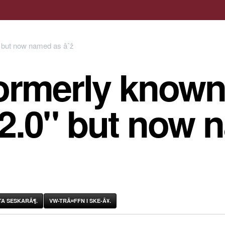
ormerly known
 2.0" but now 
A SESKARÃ¶.
VW-TRÃ¤FFN I SKE-Ã¥.