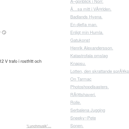
Ã–gonblick i Norr.
Ã…sa mitt i VÃ¤rlden.
Badlands Hyena.
En djefla man.
v 🙄
Enligt min Humla.
Gatukonst
Henrik Alexandersson.
Katastrofala omslag
V trafo i rostfritt och
Knapsu.
Lotten, den skrattande sprÃ¥kp
On Tarmac
Photoshopdisasters.
RÃ¤ttshaveri.
Rolle.
Serbalena Jugging
Sneeky~Pete
Sonen.
“Lunchmusik”…