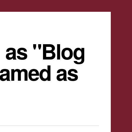
 as "Blog
named as