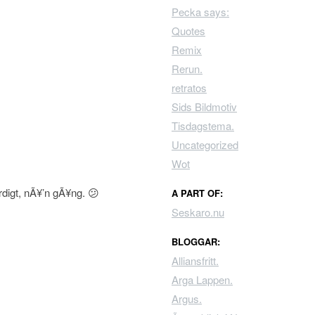
Pecka says:
Quotes
Remix
Rerun.
retratos
Sids Bildmotiv
Tisdagstema.
Uncategorized
Wot
rdigt, nÃ¥’n gÃ¥ng. 😕
A PART OF:
Seskaro.nu
BLOGGAR:
Alliansfritt.
Arga Lappen.
Argus.