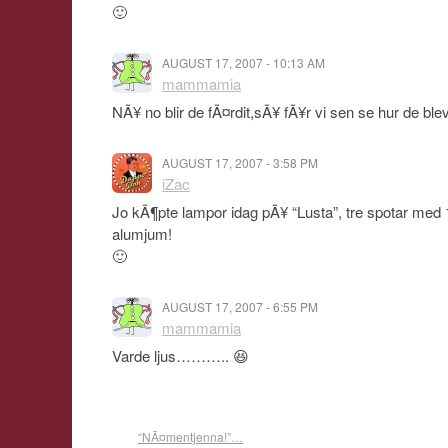
🙂
AUGUST 17, 2007 - 10:13 AM
mammamia
NÃ¥ no blir de fÃ¤rdit,sÃ¥ fÃ¥r vi sen se hur de ble
AUGUST 17, 2007 - 3:58 PM
iZac
Jo kÃ¶pte lampor idag pÃ¥ “Lusta”, tre spotar med 12 
alumjum!
🙂
AUGUST 17, 2007 - 6:55 PM
mammamia
Varde ljus……….. 😆
“NÃ¤mentjenna!”…