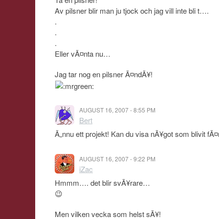
Av pilsner blir man ju tjock och jag vill inte bli t….
.
.
.
Eller vÃ¤nta nu…
Jag tar nog en pilsner Ã¤ndÃ¥!
AUGUST 16, 2007 - 8:55 PM
Bert
Ã„nnu ett projekt! Kan du visa nÃ¥got som blivit fÃ¤
AUGUST 16, 2007 - 9:22 PM
iZac
Hmmm…. det blir svÃ¥rare…
😉
Men vilken vecka som helst sÃ¥!