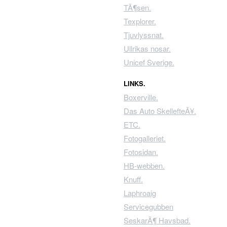
TÃ¶sen.
Texplorer.
Tjuvlyssnat.
Ullrikas nosar.
Unicef Sverige.
LINKS.
Boxerville.
Das Auto SkellefteÃ¥.
ETC.
Fotogalleriet.
Fotosidan.
HB-webben.
Knuff.
Laphroaig
Servicegubben
SeskarÃ¶ Havsbad.