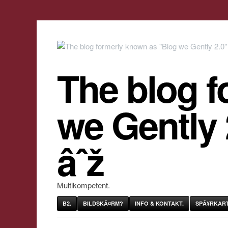
The blog f
we Gently
âˆž
Multikompetent.
B2.
BILDSKÃ¤RM?
INFO & KONTAKT.
SPÃ¥RKART