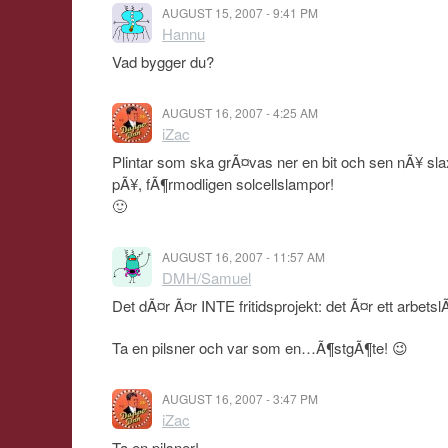
AUGUST 15, 2007 - 9:41 PM
Hannu
Vad bygger du?
AUGUST 16, 2007 - 4:25 AM
iZac
Plintar som ska grÃ¤vas ner en bit och sen nÃ¥ s
pÃ¥, fÃ¶rmodligen solcellslampor!
🙂
AUGUST 16, 2007 - 11:57 AM
DMH/Samuel
Det dÃ¤r Ã¤r INTE fritidsprojekt: det Ã¤r ett arbets
Ta en pilsner och var som en…Ã¶stgÃ¶te! 😉
AUGUST 16, 2007 - 3:47 PM
iZac
Ta en pilsner!