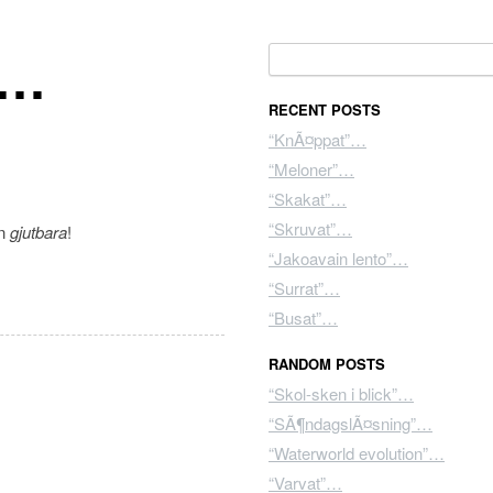
”…
Search for:
RECENT POSTS
“KnÃ¤ppat”…
“Meloner”…
“Skakat”…
“Skruvat”…
en
gjutbara
!
“Jakoavain lento”…
“Surrat”…
“Busat”…
RANDOM POSTS
“Skol-sken i blick”…
“SÃ¶ndagslÃ¤sning”…
“Waterworld evolution”…
“Varvat”…