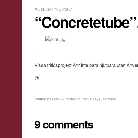
AUGUST 15, 2007
“Concretetube
.
Vissa fritidsprojekt Ã¤r inte bara njutbara utan Ã¤v
😕
Written by
iZac
Posted in
Pecka says:
,
retratos
9 comments