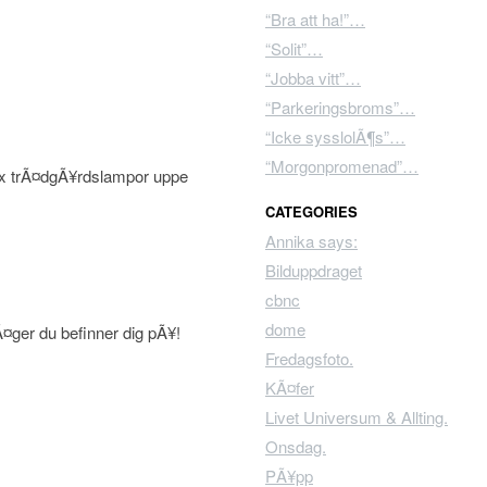
“Bra att ha!”…
“Solit”…
“Jobba vitt”…
“Parkeringsbroms”…
“Icke sysslolÃ¶s”…
“Morgonpromenad”…
lax trÃ¤dgÃ¥rdslampor uppe
CATEGORIES
Annika says:
Bilduppdraget
cbnc
dome
lÃ¤ger du befinner dig pÃ¥!
Fredagsfoto.
KÃ¤fer
Livet Universum & Allting.
Onsdag.
PÃ¥pp