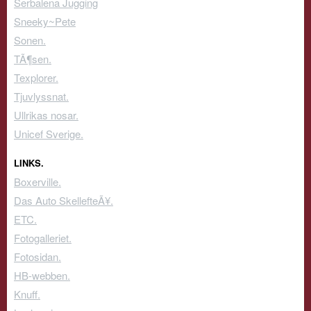
Serbalena Jugging
Sneeky~Pete
Sonen.
TÃ¶sen.
Texplorer.
Tjuvlyssnat.
Ullrikas nosar.
Unicef Sverige.
LINKS.
Boxerville.
Das Auto SkellefteÃ¥.
ETC.
Fotogalleriet.
Fotosidan.
HB-webben.
Knuff.