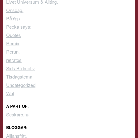
Livet Universum & Allting.
Onsdag.
PÃ¥pp
Pecka says:
Quotes
Remix
Rerun.
retratos
Sids Bildmotiv
Tisdagstema.
Uncategorized
Wot
A PART OF:
Seskaro.nu
BLOGGAR:
Alliansfritt.