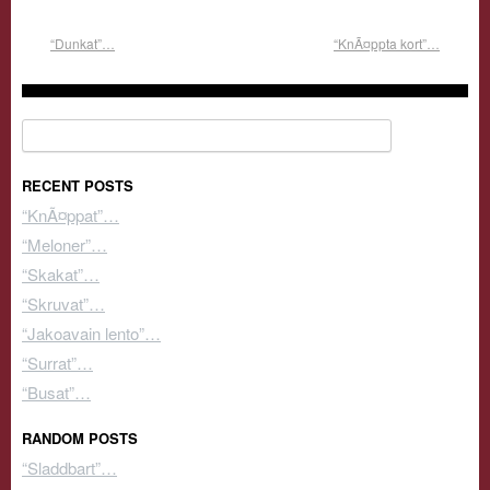
“Dunkat”…
“KnÃ¤ppta kort”…
Search for:
RECENT POSTS
“KnÃ¤ppat”…
“Meloner”…
“Skakat”…
“Skruvat”…
“Jakoavain lento”…
“Surrat”…
“Busat”…
RANDOM POSTS
“Sladdbart”…