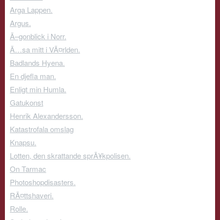
Arga Lappen.
Argus.
Ã–gonblick i Norr.
Ã…sa mitt i VÃ¤rlden.
Badlands Hyena.
En djefla man.
Enligt min Humla.
Gatukonst
Henrik Alexandersson.
Katastrofala omslag
Knapsu.
Lotten, den skrattande sprÃ¥kpolisen.
On Tarmac
Photoshopdisasters.
RÃ¤ttshaveri.
Rolle.