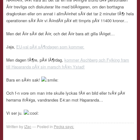
Ã¤r trevliga och diskuterar lite med bilÃ¤garen, om den borttagna
dragkroken eller om annat i allmÃ¤nhet sÃ¥ det tar 2 minuter fÃ¶r hela
operationen sÃ¥ Ã¤r vi Ã¤ndÃ¥ pÃ¥ ett timpris pÃ¥ 11400 kronor…
Men det Ã¤r sÃ¥ det Ã¤r, och det Ã¤r bara att gilla lÃ¤get…
Jaja,
EU-val pÃ¥ sÃ¶ndagen som kommer.
Men dagen fÃ¶re, pÃ¥ lÃ¶rdag,
kommer Aschberg och Fylking fram
till Haparanda pÃ¥ sin marsch frÃ¥n Ystad!
Bara en sÃ¥n sak!
Och f-n vore om man inte skulle lyckas fÃ¥ en bild eller tvÃ¥ pÃ¥
herrarna ifrÃ¥ga, vandrandes E4:an mot Haparanda…
Vi ser ju.
Written by
iZac
Posted in
Pecka says: