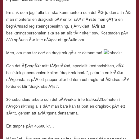
En sak som jag i alla fall ska kommentera och det Ã¤r ju den att nÃ¤r
man monterar en dragkrok pÃ¥ en bil sÃ¥ mÃ¥ste man gÃ¶ra en
begrÃ¤nsad registeringsbesiktning, sjÃ¤lvklart, fÃ¶r att
besiktningspersonalen ska se att allt “Ã¤r okej” osv. Kostnaden pÃ¥
380 spÃ¤nn Ã¤r inte nÃ¥got att gnÃ¤lla om.
Men, om man tar
bort
en dragkrok gÃ¤ller detsamma!
Och det Ã¶vergÃ¥r mitt fÃ¶rstÃ¥nd, speciellt kostnadsbiten, dÃ¥
besiktningspersonalen kollar: “dragkrok borta”, petar in en krÃ¥ka
nÃ¥gonstans pÃ¥ ett papper eller i datorn och registret Ã¤ndras sÃ¥
fordonet blir “dragkrokslÃ¶st”.
30 sekunders arbete och det pÃ¥verkar inte trafiksÃ¤kerheten i
nÃ¥gon riktning alls dÃ¥ man bara kan ta bort en dragkrok pÃ¥ ett
sÃ¤tt, genom att avlÃ¤gsna densamma.
Ett timpris pÃ¥ 45600 kr…
NÃ¥vÃ¤l, lÃ¥t vara att det tar en lite lÃ¤ngre stund dÃ¥ personalen