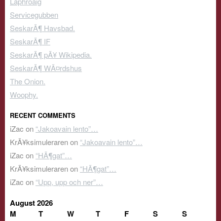
Laphroaig
Servicegubben
SeskarÃ¶ Havsbad.
SeskarÃ¶ IF
SeskarÃ¶ pÃ¥ Wikipedia.
SeskarÃ¶ WÃ¤rdshus
The Onion.
Woophy.
RECENT COMMENTS
iZac
on
“Jakoavain lento”…
KrÃ¥ksimuleraren
on
“Jakoavain lento”…
iZac
on
“HÃ¶gat”…
KrÃ¥ksimuleraren
on
“HÃ¶gat”…
iZac
on
“Upp, upp och ner”…
August 2026
M
T
W
T
F
S
S