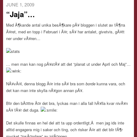
JUNE 1, 2009
“Jaja”…
Med Ã¶kande antal unika besÃ¶kare pÃ¥ bloggen i slutet av fÃ¶rra
Ã¥ret, med en topp i Februari i Ã¥r, sÃ¥ har antalet, givetvis, gÃ¥tt
ner under vÃ¥ren…
… men man kan nog pÃ¥stÃ¥ att det “planat ut under April och Maj”…
NÃ¥vÃ¤l, denna blogg Ã¤r inte sÃ¥ bra som
borde
kunna vara, och
det kan man inte skylla nÃ¥gon annan pÃ¥.
Blir den bÃ¤ttre Ã¤r det bra, lyckas man i alla fall hÃ¥lla kvar nivÃ¥n
sÃ¥ fÃ¥r det duga.
Det skulle finnas en hel del att ta upp ordentligt,Â men jag ids inte
alltid engagera mig i saker och ting, och risker Ã¤r att det blir fÃ¶r
mycket “insÃ¤ndare” av inlÃ¤ggen.