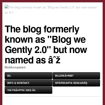
The blog formerly
known as "Blog we
Gently 2.0" but now
named as âˆž
Multikompetent.
B2.
BILDSKÃ¤RM?
INFO & KONTAKT.
SPÃ¥RKARTA SESKARÃ¶.
VW-TRÃ¤FFN I SKE-Ã¥.