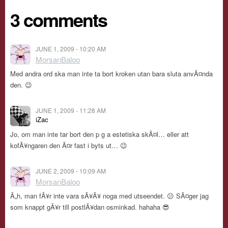
3 comments
JUNE 1, 2009 - 10:20 AM
MorsanBaloo
Med andra ord ska man inte ta bort kroken utan bara sluta anvÃ¤nda
den. 😉
JUNE 1, 2009 - 11:28 AM
iZac
Jo, om man inte tar bort den p g a estetiska skÃ¤l… eller att
kofÃ¥ngaren den Ã¤r fast i byts ut… 😉
JUNE 2, 2009 - 10:09 AM
MorsanBaloo
Ã„h, man fÃ¥r inte vara sÃ¥Ã¥ noga med utseendet. 😕 SÃ¤ger jag
som knappt gÃ¥r till postlÃ¥dan osminkad. hahaha 😎