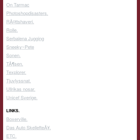
On Tarmac
Photoshopdisasters.
RÃ¤ttshaveri.
Rolle.
Serbalena Jugging
Sneeky~Pete
Sonen.
TÃ¶sen.
Texplorer.
Tjuvlyssnat.
Ullrikas nosar.
Unicef Sverige.
LINKS.
Boxerville.
Das Auto SkellefteÃ¥.
ETC.