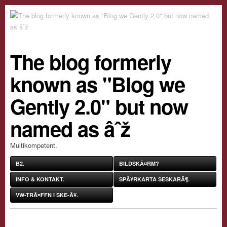
The blog formerly
known as "Blog we
Gently 2.0" but now
named as âˆž
Multikompetent.
B2.
BILDSKÃ¤RM?
INFO & KONTAKT.
SPÃ¥RKARTA SESKARÃ¶.
VW-TRÃ¤FFN I SKE-Ã¥.