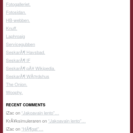
Fotogalleriet.
Fotosidan.
HB-webben.
Knuff.
Laphroaig
Servicegubben
SeskarÃ¶ Havsbad.
SeskarÃ¶ IF
SeskarÃ¶ pÃ¥ Wikipedia.
SeskarÃ¶ WÃ¤rdshus
The Onion.
Woophy.
RECENT COMMENTS
iZac
on
“Jakoavain lento”…
KrÃ¥ksimuleraren
on
“Jakoavain lento”…
iZac
on
“HÃ¶gat”…