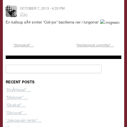
OCTOBER 7, 2013 - 4:33 PM
iZac
En kallsup sÃ¥ smiter “Coli-jox” bacillerna ner i lungorna!
“Stolpskott”…
“Nedstoppat-upphittat”…
Search for:
RECENT POSTS
“KnÃ¤ppat”…
“Meloner”…
“Skakat”…
“Skruvat”…
“Jakoavain lento”…