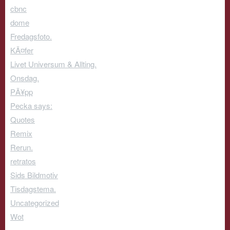
cbnc
dome
Fredagsfoto.
KÃ¤fer
Livet Universum & Allting.
Onsdag.
PÃ¥pp
Pecka says:
Quotes
Remix
Rerun.
retratos
Sids Bildmotiv
Tisdagstema.
Uncategorized
Wot