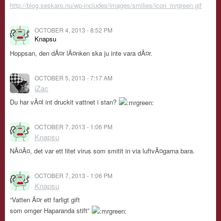
http://blog.seskaro.nu/wp-includes/images/smilies/icon_mrgreen.gif
OCTOBER 4, 2013 - 8:52 PM
Knapsu
Hoppsan, den dÃ¤r lÃ¤nken ska ju inte vara dÃ¤r.
OCTOBER 5, 2013 - 7:17 AM
iZac
Du har vÃ¤l int druckit vattnet i stan?
OCTOBER 7, 2013 - 1:06 PM
Knapsu
NÃ¤Ã¤, det var ett litet virus som smitit in via luftvÃ¤garna bara.
OCTOBER 7, 2013 - 1:06 PM
Knapsu
“Vatten Ã¤r ett farligt gift
som omger Haparanda stift”