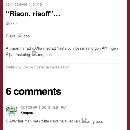
OCTOBER 4, 2013
“Rison, risoff”…
Risigt.
Att man har att gÃ¶ra med att “lasta och lossa” i morgon Ã¤r ingen
Ã¶verraskning.
Written by
iZac
Posted in
Pecka says:
6 comments
OCTOBER 4, 2013 - 8:51 PM
Knapsu
SjÃ¤lv har man mÃ¥tt lite risigt hela veckan.