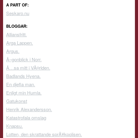
A PART OF:
Seskaro.nu
BLOGGAR:
Alliansfritt.
Arga Lappen.
Argus.
Ã–gonblick i Norr.
Ã…sa mitt i VÃ¤rlden.
Badlands Hyena.
En djefla man.
Enligt min Humla.
Gatukonst
Henrik Alexandersson.
Katastrofala omslag
Knapsu.
Lotten, den skrattande sprÃ¥kpolisen.