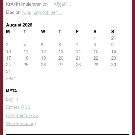
KrÃ¥ksimuleraren
on
“HÃ¶gat”…
iZac
on
“Upp, upp och ner”…
August 2026
M
T
W
T
F
S
S
1
2
3
4
5
6
7
8
9
10
11
12
13
14
15
16
17
18
19
20
21
22
23
24
25
26
27
28
29
30
31
« Apr
META
Log in
Entries
RSS
Comments
RSS
WordPress.org