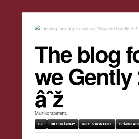
The blog f
we Gently
âˆž
Multikompetent.
B2.
BILDSKÃ¤RM?
INFO & KONTAKT.
SPÃ¥RKART