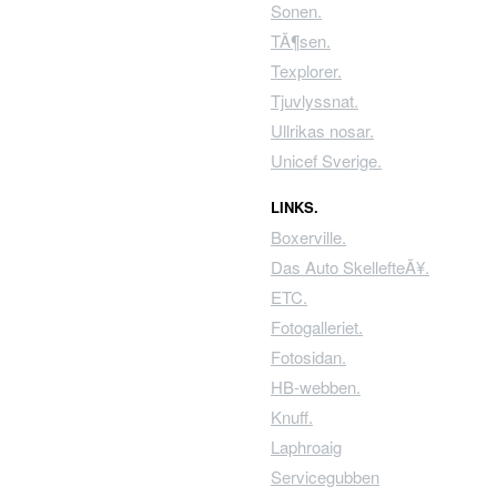
Sonen.
TÃ¶sen.
Texplorer.
Tjuvlyssnat.
Ullrikas nosar.
Unicef Sverige.
LINKS.
Boxerville.
Das Auto SkellefteÃ¥.
ETC.
Fotogalleriet.
Fotosidan.
HB-webben.
Knuff.
Laphroaig
Servicegubben