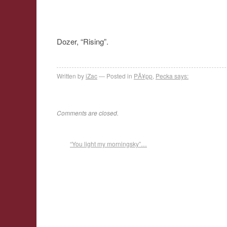
Dozer, “Rising”.
Written by
iZac
Posted in
PÃ¥pp
,
Pecka says:
Comments are closed.
“You light my morningsky”…