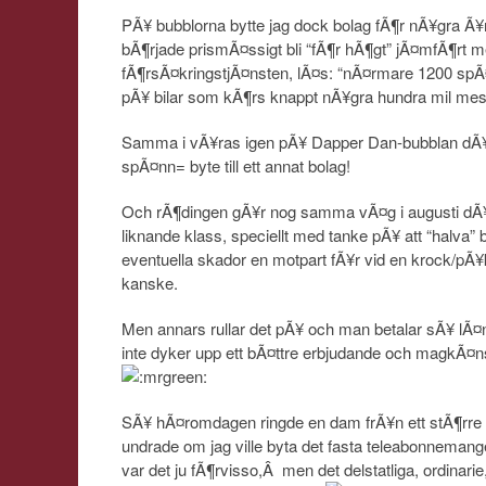
PÃ¥ bubblorna bytte jag dock bolag fÃ¶r nÃ¥gra Ã¥
bÃ¶rjade prismÃ¤ssigt bli “fÃ¶r hÃ¶gt” jÃ¤mfÃ¶rt m
fÃ¶rsÃ¤kringstjÃ¤nsten, lÃ¤s: “nÃ¤rmare 1200 spÃ¤
pÃ¥ bilar som kÃ¶rs knappt nÃ¥gra hundra mil m
Samma i vÃ¥ras igen pÃ¥ Dapper Dan-bubblan dÃ¥ 
spÃ¤nn= byte till ett annat bolag!
Och rÃ¶dingen gÃ¥r nog samma vÃ¤g i augusti dÃ¥ 
liknande klass, speciellt med tanke pÃ¥ att “halva” b
eventuella skador en motpart fÃ¥r vid en krock/p
kanske.
Men annars rullar det pÃ¥ och man betalar sÃ¥ lÃ¤n
inte dyker upp ett bÃ¤ttre erbjudande och magkÃ¤n
SÃ¥ hÃ¤romdagen ringde en dam frÃ¥n ett stÃ¶rre
undrade om jag ville byta det fasta teleabonnemanget ti
var det ju fÃ¶rvisso,Â men det delstatliga, ordinarie, 