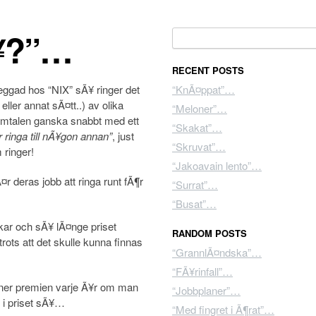
Ã¥?”…
Search for:
RECENT POSTS
reggad hos “NIX” sÃ¥ ringer det
“KnÃ¤ppat”…
ller annat sÃ¤tt..) av olika
“Meloner”…
samtalen ganska snabbt med ett
“Skakat”…
r ringa till nÃ¥gon annan”
, just
“Skruvat”…
 ringer!
“Jakoavain lento”…
¤r deras jobb att ringa runt fÃ¶r
“Surrat”…
“Busat”…
kar och sÃ¥ lÃ¤nge priset
RANDOM POSTS
 trots att det skulle kunna finnas
“GrannlÃ¤ndska”…
“FÃ¥rinfall”…
¥ ner premien varje Ã¥r om man
“Jobbplaner”…
n i priset sÃ¥…
“Med fingret i Ã¶rat”…