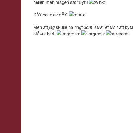
heller, men magen sa: “Byt”!
SÃ¥ det blev sÃ¥.
Men att
jag
skulle ha ringt
dom
istÃ¤llet fÃ¶r att byt
otÃ¤nkbart!