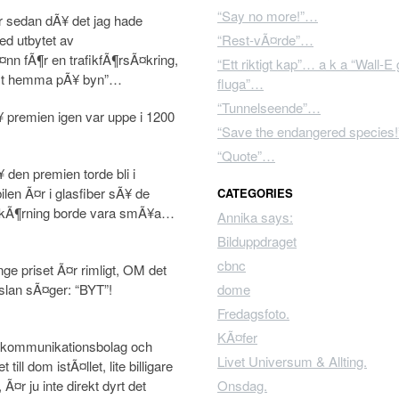
“Say no more!”…
r sedan dÃ¥ det jag hade
ed utbytet av
“Rest-vÃ¤rde”…
nn fÃ¶r en trafikfÃ¶rsÃ¤kring,
“Ett riktigt kap”… a k a “Wall-E
est hemma pÃ¥ byn”…
fluga”…
“Tunnelseende”…
premien igen var uppe i 1200
“Save the endangered species!”
“Quote”…
den premien torde bli i
ilen Ã¤r i glasfiber sÃ¥ de
CATEGORIES
Ã¥kÃ¶rning borde vara smÃ¥a…
Annika says:
Bilduppdraget
cbnc
ge priset Ã¤r rimligt, OM det
slan sÃ¤ger: “BYT”!
dome
Fredagsfoto.
KÃ¤fer
 kommunikationsbolag och
Livet Universum & Allting.
ll dom istÃ¤llet, lite billigare
Ã¤r ju inte direkt dyrt det
Onsdag.