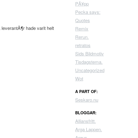
PÃ¥pp
Pecka says:
Quotes
a leverantÃ¶r hade varit helt
Remix
Rerun.
retratos
Sids Bildmotiv
Tisdagstema.
Uncategorized
Wot
A PART OF:
Seskaro.nu
BLOGGAR:
Alliansfritt.
Arga Lappen.
Argus.