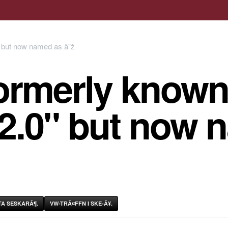
ormerly known
 2.0" but now 
A SESKARÃ¶.
VW-TRÃ¤FFN I SKE-Ã¥.