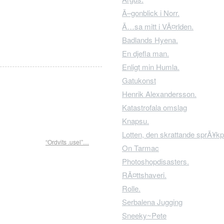
Ã–gonblick i Norr.
Ã…sa mitt i VÃ¤rlden.
Badlands Hyena.
En djefla man.
Enligt min Humla.
Gatukonst
Henrik Alexandersson.
Katastrofala omslag
Knapsu.
Lotten, den skrattande sprÃ¥kp
“Ordvits .usel”…
On Tarmac
Photoshopdisasters.
RÃ¤ttshaveri.
Rolle.
Serbalena Jugging
Sneeky~Pete