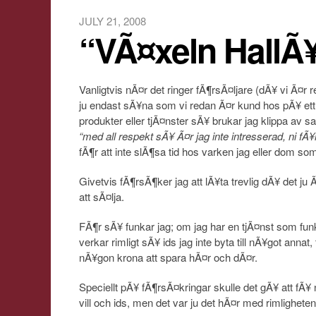
JULY 21, 2008
“VÃ¤xeln Hall
Vanligtvis nÃ¤r det ringer fÃ¶rsÃ¤ljare (dÃ¥ vi Ã¤r 
ju endast sÃ¥na som vi redan Ã¤r kund hos pÃ¥ ett e
produkter eller tjÃ¤nster sÃ¥ brukar jag klippa av 
“med all respekt sÃ¥ Ã¤r jag inte intresserad, ni fÃ¥
fÃ¶r att inte slÃ¶sa tid hos varken jag eller dom som
Givetvis fÃ¶rsÃ¶ker jag att lÃ¥ta trevlig dÃ¥ det ju Ã
att sÃ¤lja.
FÃ¶r sÃ¥ funkar jag; om jag har en tjÃ¤nst som fun
verkar rimligt sÃ¥ ids jag inte byta till nÃ¥got annat,
nÃ¥gon krona att spara hÃ¤r och dÃ¤r.
Speciellt pÃ¥ fÃ¶rsÃ¤kringar skulle det gÃ¥ att fÃ
vill och ids, men det var ju det hÃ¤r med rimlighete