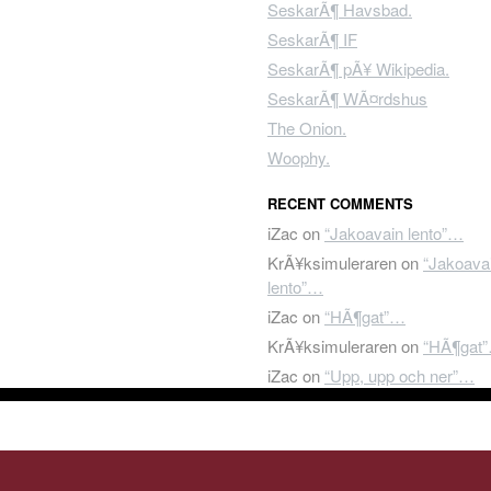
SeskarÃ¶ Havsbad.
SeskarÃ¶ IF
SeskarÃ¶ pÃ¥ Wikipedia.
SeskarÃ¶ WÃ¤rdshus
The Onion.
Woophy.
RECENT COMMENTS
iZac
on
“Jakoavain lento”…
KrÃ¥ksimuleraren
on
“Jakoava
lento”…
iZac
on
“HÃ¶gat”…
KrÃ¥ksimuleraren
on
“HÃ¶gat
iZac
on
“Upp, upp och ner”…