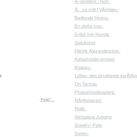
Ã–gonblick i Norr.
Ã…sa mitt i VÃ¤rlden.
Badlands Hyena.
En djefla man.
Enligt min Humla.
Gatukonst
Henrik Alexandersson.
Katastrofala omslag
Knapsu.
Lotten, den skrattande sprÃ¥kp
On Tarmac
Photoshopdisasters.
“Petat”…
RÃ¤ttshaveri.
Rolle.
Serbalena Jugging
Sneeky~Pete
Sonen.