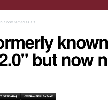
ormerly known
 2.0" but now 
A SESKARÃ¶.
VW-TRÃ¤FFN I SKE-Ã¥.