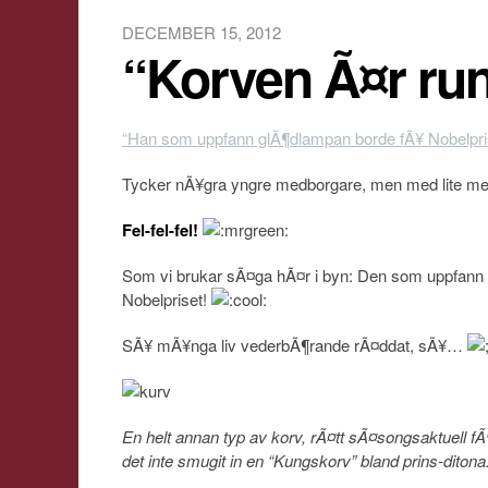
DECEMBER 15, 2012
“Korven Ã¤r r
“Han som uppfann glÃ¶dlampan borde fÃ¥ Nobelpri
Tycker nÃ¥gra yngre medborgare, men med lite me
Fel-fel-fel!
Som vi brukar sÃ¤ga hÃ¤r i byn: Den som uppfann
Nobelpriset!
SÃ¥ mÃ¥nga liv vederbÃ¶rande rÃ¤ddat, sÃ¥…
En helt annan typ av korv, rÃ¤tt sÃ¤songsaktuell fÃ¶r
det inte smugit in en “Kungskorv” bland prins-ditona