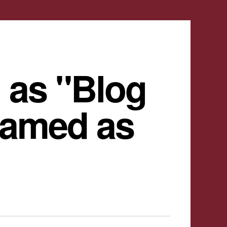
 as "Blog
named as