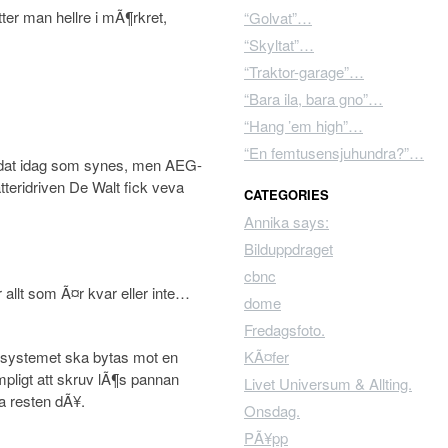
ter man hellre i mÃ¶rkret,
“Golvat”…
“Skyltat”…
“Traktor-garage”…
“Bara ila, bara gno”…
“Hang ’em high”…
“En femtusensjuhundra?”…
ndat idag som synes, men AEG-
atteridriven De Walt fick veva
CATEGORIES
Annika says:
Bilduppdraget
cbnc
allt som Ã¤r kvar eller inte…
dome
Fredagsfoto.
mesystemet ska bytas mot en
KÃ¤fer
mpligt att skruv lÃ¶s pannan
Livet Universum & Allting.
a resten dÃ¥.
Onsdag.
PÃ¥pp