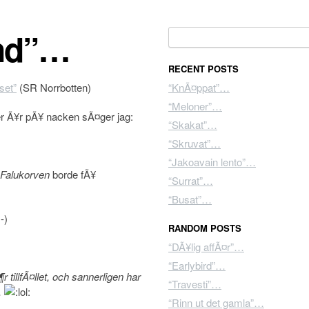
und”…
Search for:
RECENT POSTS
set”
(SR Norrbotten)
“KnÃ¤ppat”…
“Meloner”…
r Ã¥r pÃ¥ nacken sÃ¤ger jag:
“Skakat”…
“Skruvat”…
“Jakoavain lento”…
Falukorven
borde fÃ¥
“Surrat”…
“Busat”…
RANDOM POSTS
“DÃ¥lig affÃ¤r”…
“Earlybird”…
 tillfÃ¤llet, och sannerligen har
“Travesti”…
.
“Rinn ut det gamla”…