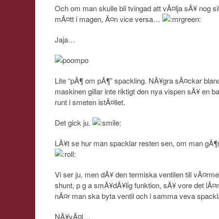
Och om man skulle bli tvingad att vÃ¤lja sÃ¥ nog sit
mÃ¤tt i magen, Ã¤n vice versa…
Jaja…
Lite “pÃ¶ om pÃ¶” spackling. NÃ¥gra sÃ¤ckar bla
maskinen gillar inte riktigt den nya vispen sÃ¥ en b
runt i smeten istÃ¤llet.
Det gick ju.
LÃ¥t se hur man spacklar resten sen, om man gÃ¶r 
Vi ser ju, men dÃ¥ den termiska ventilen till vÃ¤r
shunt, p g a smÃ¥dÃ¥lig funktion, sÃ¥ vore det lÃ¤
nÃ¤r man ska byta ventil och i samma veva spackl
NÃ¥vÃ¤l…