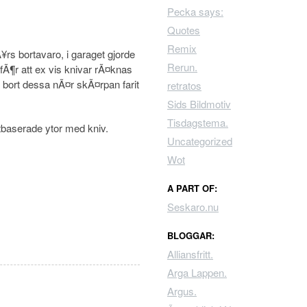
Pecka says:
Quotes
Remix
Ã¥rs bortavaro, i garaget gjorde
Rerun.
Ã¶r att ex vis knivar rÃ¤knas
 bort dessa nÃ¤r skÃ¤rpan farit
retratos
Sids Bildmotiv
Tisdagstema.
ntbaserade ytor med kniv.
Uncategorized
Wot
A PART OF:
Seskaro.nu
BLOGGAR:
Alliansfritt.
Arga Lappen.
Argus.