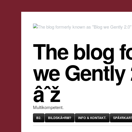
The blog f
we Gently
âˆž
Multikompetent.
B2.
BILDSKÃ¤RM?
INFO & KONTAKT.
SPÃ¥RKART