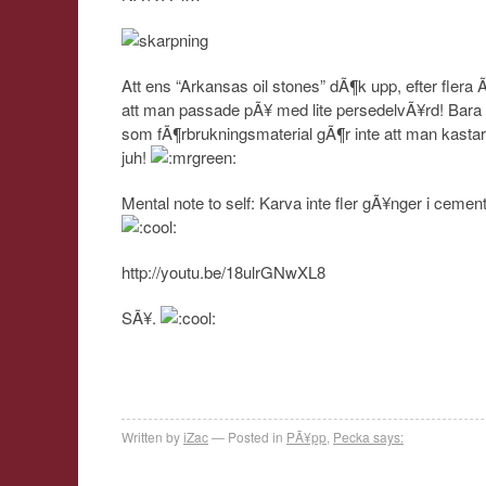
Att ens “Arkansas oil stones” dÃ¶k upp, efter flera 
att man passade pÃ¥ med lite persedelvÃ¥rd! Bara f
som fÃ¶rbrukningsmaterial gÃ¶r inte att man kastar
juh!
Mental note to self: Karva inte fler gÃ¥nger i ceme
http://youtu.be/18ulrGNwXL8
SÃ¥.
Written by
iZac
Posted in
PÃ¥pp
,
Pecka says: