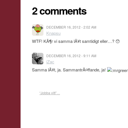
2 comments
DECEMBER 16, 2012 - 2:02 AM
Knapsu
WTF! KÃ¶r vi samma lÃ¥t samtidigt eller…? 😯
DECEMBER 16, 2012 - 9:11 AM
iZac
Samma lÃ¥t, ja. SammantrÃ¤ffande, ja!
“Jobba vitt”…