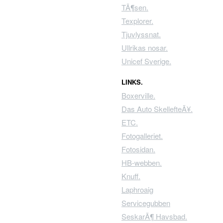
TÃ¶sen.
Texplorer.
Tjuvlyssnat.
Ullrikas nosar.
Unicef Sverige.
LINKS.
Boxerville.
Das Auto SkellefteÃ¥.
ETC.
Fotogalleriet.
Fotosidan.
HB-webben.
Knuff.
Laphroaig
Servicegubben
SeskarÃ¶ Havsbad.