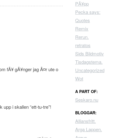
PÃ¥pp
Pecka says:
Quotes
Remix
Rerun.
retratos
Sids Bildmotiv
Tisdagstema.
dom fÃ¥ gÃ¥nger jag Ã¤r ute o
Uncategorized
Wot
A PART OF:
Seskaro.nu
pp i skallen “ett-tu-tre”!
BLOGGAR:
Alliansfritt.
Arga Lappen.
Argus.