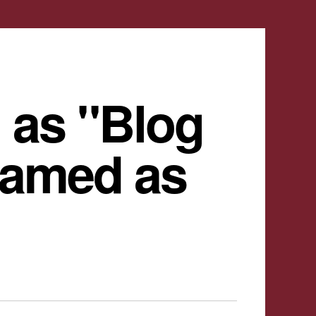
 as "Blog
named as