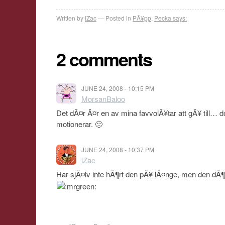
Written by
iZac
Posted in
PÃ¥pp
,
Pecka says:
2 comments
JUNE 24, 2008 - 10:15 PM
MorsanBaloo
Det dÃ¤r Ã¤r en av mina favvolÃ¥tar att gÃ¥ till… 
motionerar. 🙂
JUNE 24, 2008 - 10:37 PM
iZac
Har sjÃ¤lv inte hÃ¶rt den pÃ¥ lÃ¤nge, men den dÃ¶k u