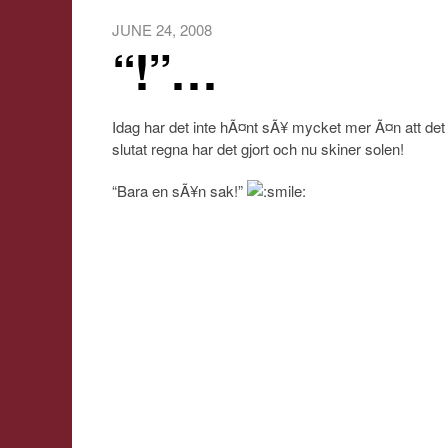
JUNE 24, 2008
“!”…
Idag har det inte hÃ¤nt sÃ¥ mycket mer Ã¤n att det
slutat regna har det gjort och nu skiner solen!
“Bara en sÃ¥n sak!”