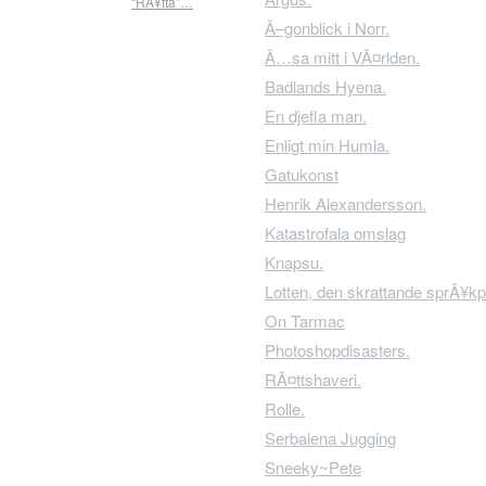
“RÃ¥tta”…
Ã–gonblick i Norr.
Ã…sa mitt i VÃ¤rlden.
Badlands Hyena.
En djefla man.
Enligt min Humla.
Gatukonst
Henrik Alexandersson.
Katastrofala omslag
Knapsu.
Lotten, den skrattande sprÃ¥kp
On Tarmac
Photoshopdisasters.
RÃ¤ttshaveri.
Rolle.
Serbalena Jugging
Sneeky~Pete