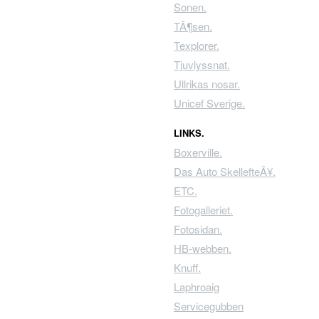
Sonen.
TÃ¶sen.
Texplorer.
Tjuvlyssnat.
Ullrikas nosar.
Unicef Sverige.
LINKS.
Boxerville.
Das Auto SkellefteÃ¥.
ETC.
Fotogalleriet.
Fotosidan.
HB-webben.
Knuff.
Laphroaig
Servicegubben