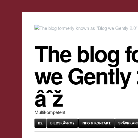
The blog f
we Gently
âˆž
Multikompetent.
B2.
BILDSKÃ¤RM?
INFO & KONTAKT.
SPÃ¥RKART