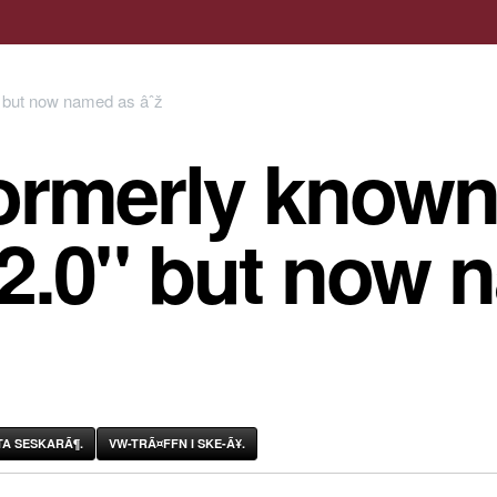
ormerly known
 2.0" but now 
A SESKARÃ¶.
VW-TRÃ¤FFN I SKE-Ã¥.