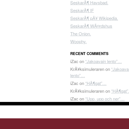
SeskarÃ¶ Havsbad.
SeskarÃ¶ IF
SeskarÃ¶ pÃ¥ Wikipedia.
SeskarÃ¶ WÃ¤rdshus
The Onion.
Woophy.
RECENT COMMENTS
iZac
on
“Jakoavain lento”…
KrÃ¥ksimuleraren
on
“Jakoava
lento”…
iZac
on
“HÃ¶gat”…
KrÃ¥ksimuleraren
on
“HÃ¶gat
iZac
on
“Upp, upp och ner”…