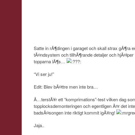
Satte in rÃ¶dingen i garaget och skall strax gÃ¶r
tÃ¤ndsystem och tillhÃ¶rande detaljer och hjÃ¤lper
topparna lÃ¶s…
“Vi ser ju!”
Edit: Blev bÃ¤ttre men inte bra…
Ã…terstÃ¥r ett “komprimations”-test vilken dag som
topplocksdemonteringen och egentligen Ã¤r det in
badsÃ¤songen inte riktigt kommit igÃ¥ng!
Jaja..