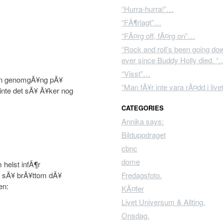
“Hurra-hurra!”…
“FÃ¶rlagt”…
“FÃ¤rg off, fÃ¤rg on”…
“Rock and roll’s been going dow
ever since Buddy Holly died. “
“Visst”…
a en genomgÃ¥ng pÃ¥
“Man fÃ¥r inte vara rÃ¤dd i liv
 inte det sÃ¥ Ã¥ker nog
CATEGORIES
Annika says:
Bilduppdraget
cbnc
dome
 helst infÃ¶r
te sÃ¥ brÃ¥ttom dÃ¥
Fredagsfoto.
KÃ¤fer
Livet Universum & Allting.
Onsdag.