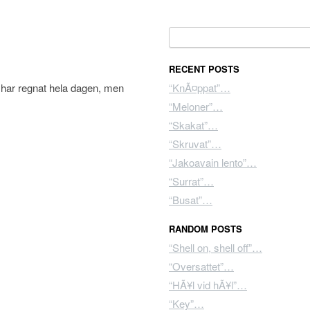
Search for:
RECENT POSTS
 har regnat hela dagen, men
“KnÃ¤ppat”…
“Meloner”…
“Skakat”…
“Skruvat”…
“Jakoavain lento”…
“Surrat”…
“Busat”…
RANDOM POSTS
“Shell on, shell off”…
“Oversattet”…
“HÃ¥l vid hÃ¥l”…
“Key”…