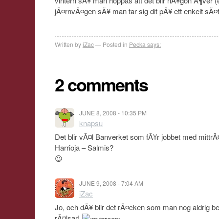
vintern sÃ¥ man hoppas att det blir nÃ¥gon Ã¶ver (e
jÃ¤rnvÃ¤gen sÃ¥ man tar sig dit pÃ¥ ett enkelt sÃ¤t
Written by
iZac
Posted in
Pecka says:
2 comments
JUNE 8, 2008 - 10:35 PM
knapsu
Det blir vÃ¤l Banverket som fÃ¥r jobbet med mittr
Harrioja – Salmis?
😉
JUNE 9, 2008 - 7:04 AM
iZac
Jo, och dÃ¥ blir det rÃ¤cken som man nog aldrig b
rÃ¤lsar!