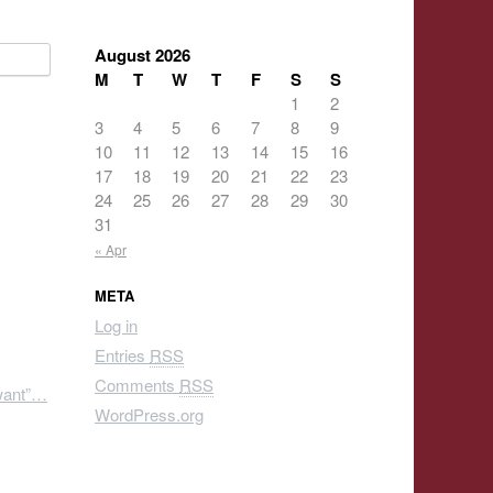
August 2026
M
T
W
T
F
S
S
1
2
3
4
5
6
7
8
9
10
11
12
13
14
15
16
17
18
19
20
21
22
23
24
25
26
27
28
29
30
31
« Apr
META
Log in
Entries
RSS
Comments
RSS
 want”…
WordPress.org