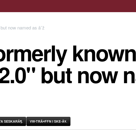
ormerly known
 2.0" but now 
A SESKARÃ¶.
VW-TRÃ¤FFN I SKE-Ã¥.