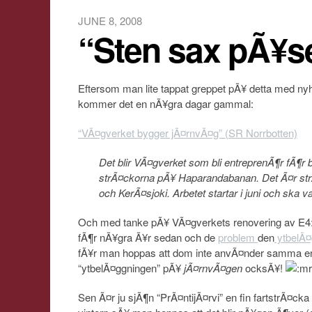
JUNE 8, 2008
“Sten sax pÃ¥
Eftersom man lite tappat greppet pÃ¥ detta med n
kommer det en nÃ¥gra dagar gammal:
“VÃ¤gverket bygger jÃ¤rnvÃ¤g” (SR Norrbotten)
Det blir VÃ¤gverket som bli entreprenÃ¶r fÃ¶r
strÃ¤ckorna pÃ¥ Haparandabanan. Det Ã¤r str
och KerÃ¤sjoki. Arbetet startar i juni och ska 
Och med tanke pÃ¥ VÃ¤gverkets renovering av E4:
fÃ¶r nÃ¥gra Ã¥r sedan och de
problem
den
ytbelÃ¤
fÃ¥r man hoppas att dom inte anvÃ¤nder samma en
“ytbelÃ¤ggningen” pÃ¥
jÃ¤rnvÃ¤gen
ocksÃ¥!
Sen Ã¤r ju sjÃ¶n “PrÃ¤ntijÃ¤rvi” en fin fartstrÃ¤ck