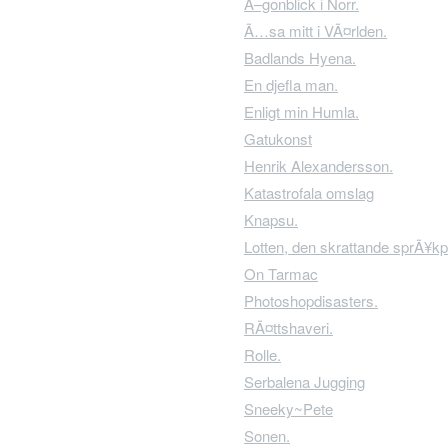
Ã–gonblick i Norr.
Ã…sa mitt i VÃ¤rlden.
Badlands Hyena.
En djefla man.
Enligt min Humla.
Gatukonst
Henrik Alexandersson.
Katastrofala omslag
Knapsu.
Lotten, den skrattande sprÃ¥kp
On Tarmac
Photoshopdisasters.
RÃ¤ttshaveri.
Rolle.
Serbalena Jugging
Sneeky~Pete
Sonen.