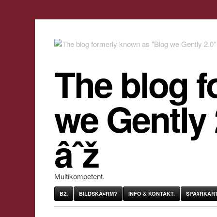
The blog f
we Gently
âˆž
Multikompetent.
B2.
BILDSKÃ¤RM?
INFO & KONTAKT.
SPÃ¥RKART