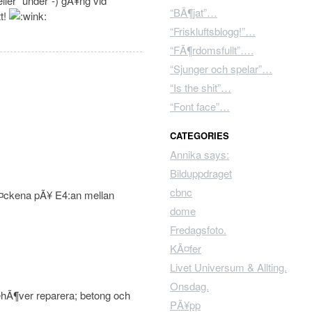
ller “under”-) gÃ¥ng vid
“BÃ¶jat”…
t!
“Friskluftsblogg!”…
“FÃ¶rdomsfullt”….
“Sjunger och spelar”…
“Is the shit”…
“Font face”…
CATEGORIES
Annika says:
Bilduppdraget
cbnc
Ã¤ckena pÃ¥ E4:an mellan
dome
Fredagsfoto.
KÃ¤fer
Livet Universum & Allting.
Onsdag.
ehÃ¶ver reparera; betong och
PÃ¥pp