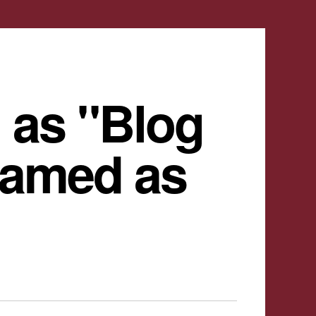
 as "Blog
named as