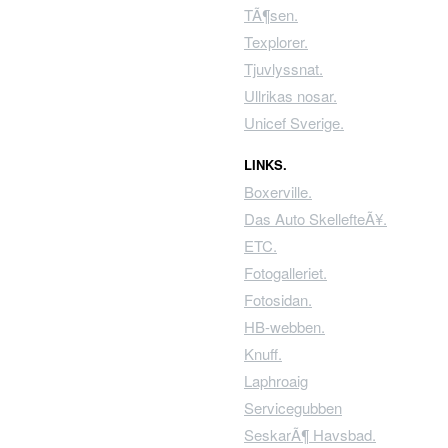
TÃ¶sen.
Texplorer.
Tjuvlyssnat.
Ullrikas nosar.
Unicef Sverige.
LINKS.
Boxerville.
Das Auto SkellefteÃ¥.
ETC.
Fotogalleriet.
Fotosidan.
HB-webben.
Knuff.
Laphroaig
Servicegubben
SeskarÃ¶ Havsbad.