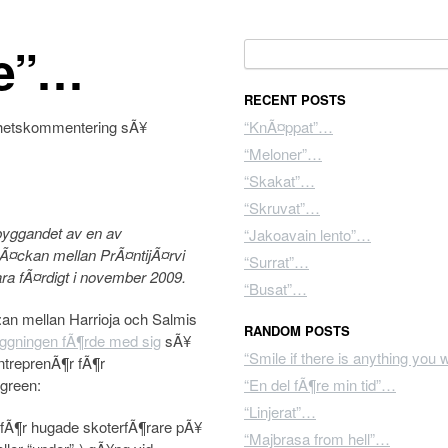
se”…
Search for:
RECENT POSTS
yhetskommentering sÃ¥
“KnÃ¤ppat”…
“Meloner”…
“Skakat”…
“Skruvat”…
 byggandet av en av
“Jakoavain lento”…
Ã¤ckan mellan PrÃ¤ntijÃ¤rvi
“Surrat”…
vara fÃ¤rdigt i november 2009.
“Busat”…
an mellan Harrioja och Salmis
RANDOM POSTS
ggningen fÃ¶rde med sig
sÃ¥
“Smile if there is anything you
treprenÃ¶r fÃ¶r
“En del fÃ¶re min tid”…
“Linjerat”…
a fÃ¶r hugade skoterfÃ¶rare pÃ¥
“Majbrasa from hell”…