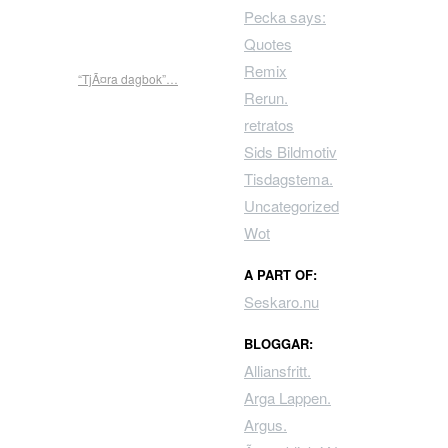
Pecka says:
Quotes
Remix
“TjÃ¤ra dagbok”…
Rerun.
retratos
Sids Bildmotiv
Tisdagstema.
Uncategorized
Wot
A PART OF:
Seskaro.nu
BLOGGAR:
Alliansfritt.
Arga Lappen.
Argus.