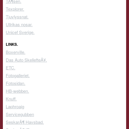
TÃ¶sen.
Texplorer.
Tjuvlyssnat.
Ullrikas nosar.
Unicef Sverige.
LINKS.
Boxerville.
Das Auto SkellefteÃ¥.
ETC.
Fotogalleriet.
Fotosidan.
HB-webben.
Knuff.
Laphroaig
Servicegubben
SeskarÃ¶ Havsbad.