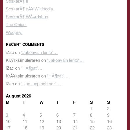
SeskarÃ¶ IF
SeskarÃ¶ pÃ¥ Wikipedia.
SeskarÃ¶ WÃ¤rdshus
The Onion.
Woophy.
RECENT COMMENTS
iZac
on
“Jakoavain lento”…
KrÃ¥ksimuleraren
on
“Jakoavain lento”…
iZac
on
“HÃ¶gat”…
KrÃ¥ksimuleraren
on
“HÃ¶gat”…
iZac
on
“Upp, upp och ner”…
August 2026
M
T
W
T
F
S
S
1
2
3
4
5
6
7
8
9
10
11
12
13
14
15
16
17
18
19
20
21
22
23