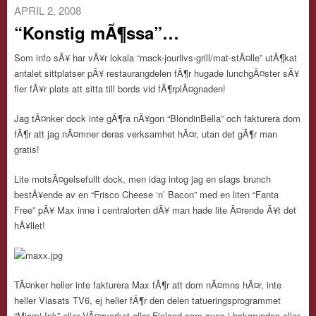
APRIL 2, 2008
“Konstig mÃ¶ssa”…
Som info sÃ¥ har vÃ¥r lokala “mack-jourlivs-grill/mat-stÃ¤lle” utÃ¶kat
antalet sittplatser pÃ¥ restaurangdelen fÃ¶r hugade lunchgÃ¤ster sÃ¥
fler fÃ¥r plats att sitta till bords vid fÃ¶rplÃ¤gnaden!
Jag tÃ¤nker dock inte gÃ¶ra nÃ¥gon “BlondinBella” och fakturera dom
fÃ¶r att jag nÃ¤mner deras verksamhet hÃ¤r, utan det gÃ¶r man
gratis!
Lite motsÃ¤gelsefullt dock, men idag intog jag en slags brunch
bestÃ¥ende av en “Frisco Cheese ‘n’ Bacon” med en liten “Fanta
Free” pÃ¥ Max inne i centralorten dÃ¥ man hade lite Ã¤rende Ã¥t det
hÃ¥llet!
TÃ¤nker heller inte fakturera Max fÃ¶r att dom nÃ¤mns hÃ¤r, inte
heller Viasats TV6, ej heller fÃ¶r den delen tatueringsprogrammet
“Miami Ink” eller VÃ¤gverket eller Finland som syns i bakgrunden eller,