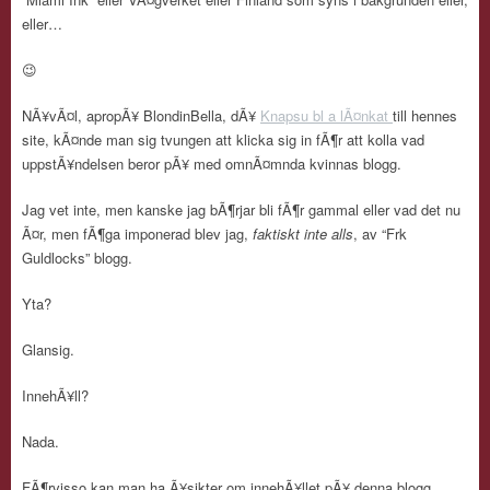
eller…
😉
NÃ¥vÃ¤l, apropÃ¥ BlondinBella, dÃ¥
Knapsu bl a lÃ¤nkat
till hennes
site, kÃ¤nde man sig tvungen att klicka sig in fÃ¶r att kolla vad
uppstÃ¥ndelsen beror pÃ¥ med omnÃ¤mnda kvinnas blogg.
Jag vet inte, men kanske jag bÃ¶rjar bli fÃ¶r gammal eller vad det nu
Ã¤r, men fÃ¶ga imponerad blev jag,
faktiskt inte alls
, av “Frk
Guldlocks” blogg.
Yta?
Glansig.
InnehÃ¥ll?
Nada.
FÃ¶rvisso kan man ha Ã¥sikter om innehÃ¥llet pÃ¥ denna blogg