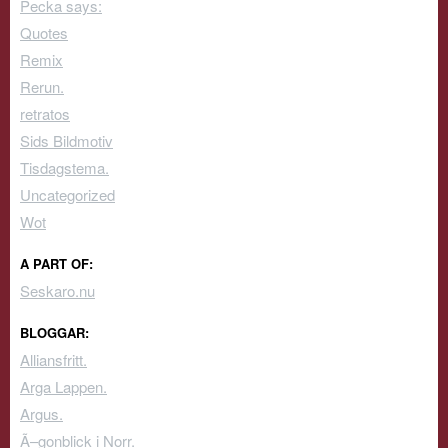
Pecka says:
Quotes
Remix
Rerun.
retratos
Sids Bildmotiv
Tisdagstema.
Uncategorized
Wot
A PART OF:
Seskaro.nu
BLOGGAR:
Alliansfritt.
Arga Lappen.
Argus.
Ã–gonblick i Norr.