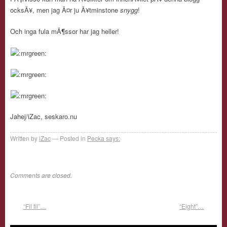
ocksÃ¥, men jag Ã¤r ju Ã¥tminstone
snygg
!
Och inga fula mÃ¶ssor har jag heller!
Jahej/iZac, seskaro.nu
Written by
iZac
Posted in
Pecka says:
Comments are closed.
“Fil fil”…
“Eight”…