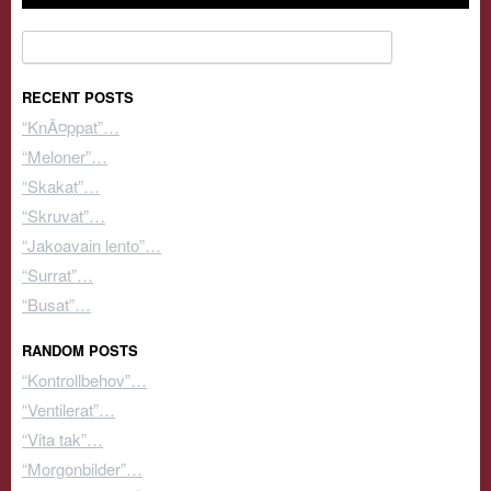
Search for:
RECENT POSTS
“KnÃ¤ppat”…
“Meloner”…
“Skakat”…
“Skruvat”…
“Jakoavain lento”…
“Surrat”…
“Busat”…
RANDOM POSTS
“Kontrollbehov”…
“Ventilerat”…
“Vita tak”…
“Morgonbilder”…