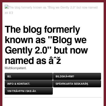
The blog formerly
known as "Blog we
Gently 2.0" but now
named as âˆž
Multikompetent.
B2.
BILDSKÃ¤RM?
INFO & KONTAKT.
SPÃ¥RKARTA SESKARÃ¶.
VW-TRÃ¤FFN I SKE-Ã¥.