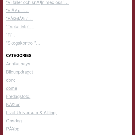
“Vi faller och snÃ¶n med oss”…
“BlÃ¥ sit”…
“FÃ¤rjlÃ¶s”…
“Tveka inte”…
“R”…
“Skogskontroll”…
CATEGORIES
Annika says:
Bilduppdraget
cbnc
dome
Fredagsfoto.
KÃ¤fer
Livet Universum & Allting.
Onsdag.
PÃ¥pp