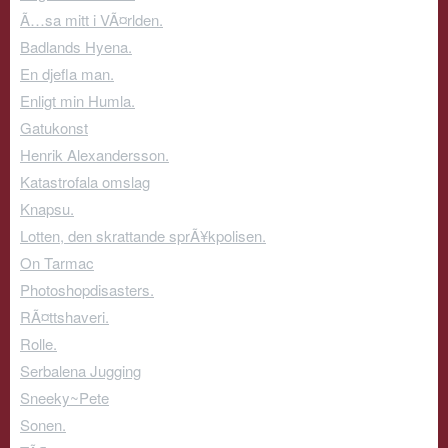
Ã…sa mitt i VÃ¤rlden.
Badlands Hyena.
En djefla man.
Enligt min Humla.
Gatukonst
Henrik Alexandersson.
Katastrofala omslag
Knapsu.
Lotten, den skrattande sprÃ¥kpolisen.
On Tarmac
Photoshopdisasters.
RÃ¤ttshaveri.
Rolle.
Serbalena Jugging
Sneeky~Pete
Sonen.