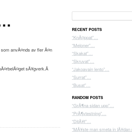
”…
Search for:
RECENT POSTS
“KnÃ¤ppat”…
“Meloner”…
re som anvÃ¤nds av fler Ã¤n
“Skakat”…
“Skruvat”…
t nÃ¤rbelÃ¤get sÃ¥gverk.Â
“Jakoavain lento”…
“Surrat”…
“Busat”…
RANDOM POSTS
“GrÃ¶na sidan upp”…
“PrÃ¶vtestning”…
“DitÃ¥t”…
“MÃ¥ste man smeta in lÃ¥dan