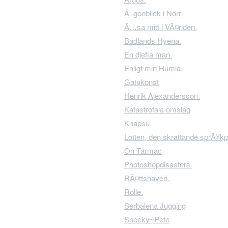
Ã–gonblick i Norr.
Ã…sa mitt i VÃ¤rlden.
Badlands Hyena.
En djefla man.
Enligt min Humla.
Gatukonst
Henrik Alexandersson.
Katastrofala omslag
Knapsu.
Lotten, den skrattande sprÃ¥kp
On Tarmac
Photoshopdisasters.
RÃ¤ttshaveri.
Rolle.
Serbalena Jugging
Sneeky~Pete