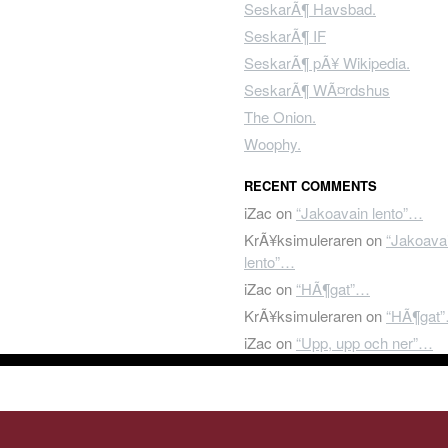
SeskarÃ¶ Havsbad.
SeskarÃ¶ IF
SeskarÃ¶ pÃ¥ Wikipedia.
SeskarÃ¶ WÃ¤rdshus
The Onion.
Woophy.
RECENT COMMENTS
iZac
on
“Jakoavain lento”…
KrÃ¥ksimuleraren
on
“Jakoava
lento”…
iZac
on
“HÃ¶gat”…
KrÃ¥ksimuleraren
on
“HÃ¶gat
iZac
on
“Upp, upp och ner”…