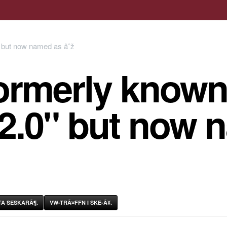
ormerly known
 2.0" but now 
A SESKARÃ¶.
VW-TRÃ¤FFN I SKE-Ã¥.