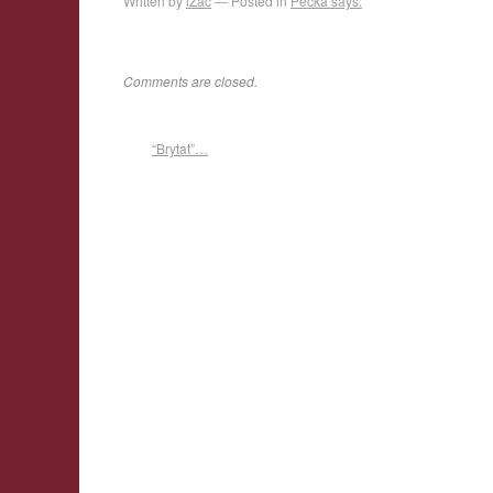
Written by
iZac
Posted in
Pecka says:
Comments are closed.
“Brytat”…