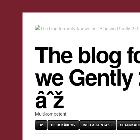
The blog f
we Gently
âˆž
Multikompetent.
B2.
BILDSKÃ¤RM?
INFO & KONTAKT.
SPÃ¥RKART