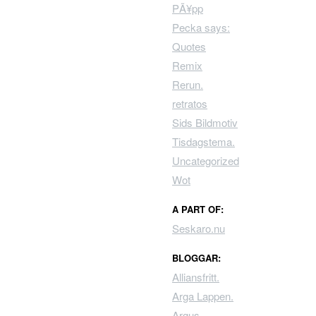
PÃ¥pp
Pecka says:
Quotes
Remix
Rerun.
retratos
Sids Bildmotiv
Tisdagstema.
Uncategorized
Wot
A PART OF:
Seskaro.nu
BLOGGAR:
Alliansfritt.
Arga Lappen.
Argus.