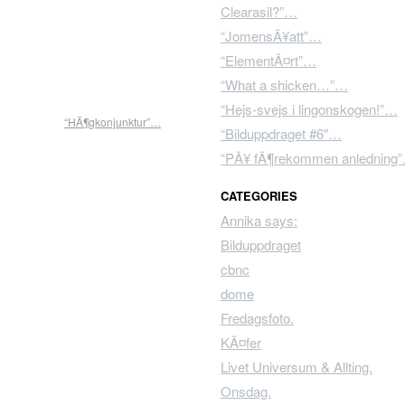
Clearasil?”…
“JomensÃ¥att”…
“ElementÃ¤rt”…
“What a shicken…”…
“Hejs-svejs i lingonskogen!”…
“HÃ¶gkonjunktur”…
“Bilduppdraget #6″…
“PÃ¥ fÃ¶rekommen anledning
CATEGORIES
Annika says:
Bilduppdraget
cbnc
dome
Fredagsfoto.
KÃ¤fer
Livet Universum & Allting.
Onsdag.