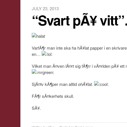
JULY 23, 2013
“Svart pÃ¥ vitt
VarfÃ¶r man inte ska ha hÃ¥lat papper i en skriva
en…
Vilket man Ã¤ven lÃ¤rt sig fÃ¶rr i vÃ¤rlden pÃ¥ et
SjÃ¤lv kÃ¶per man alltid
ohÃ¥lat.
FÃ¶r sÃ¤kerhets skull.
SÃ¥.