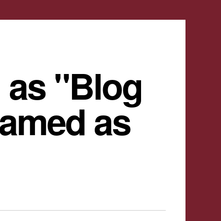
 as "Blog
named as