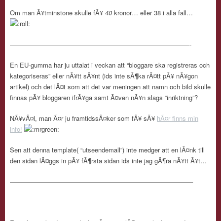
Om man Ã¥tminstone skulle fÃ¥
40
kronor… eller 38 i alla fall…
————————————————————————————-
En EU-gumma har ju uttalat i veckan att “bloggare ska registreras och
kategoriseras” eller nÃ¥tt sÃ¥nt (ids inte sÃ¶ka rÃ¤tt pÃ¥ nÃ¥gon
artikel) och det lÃ¤t som att det var meningen att namn och bild skulle
finnas pÃ¥ bloggaren ifrÃ¥ga samt Ã¤ven nÃ¥n slags “inriktning”?
NÃ¥vÃ¤l, man Ã¤r ju framtidssÃ¤ker som fÃ¥ sÃ¥
hÃ¤r finns min
info!
Sen att denna template( “utseendemall”) inte medger att en lÃ¤nk till
den sidan lÃ¤ggs in pÃ¥ fÃ¶rsta sidan ids inte jag gÃ¶ra nÃ¥tt Ã¥t…
————————————————————————————–