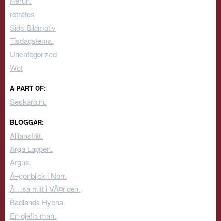
Rerun.
retratos
Sids Bildmotiv
Tisdagstema.
Uncategorized
Wot
A PART OF:
Seskaro.nu
BLOGGAR:
Alliansfritt.
Arga Lappen.
Argus.
Ã–gonblick i Norr.
Ã…sa mitt i VÃ¤rlden.
Badlands Hyena.
En djefla man.