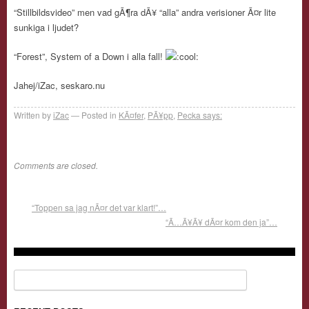
“Stillbildsvideo” men vad gÃ¶ra dÃ¥ “alla” andra verisioner Ã¤r lite
sunkiga i ljudet?
“Forest”, System of a Down i alla fall!
Jahej/iZac, seskaro.nu
Written by
iZac
Posted in
KÃ¤fer
,
PÃ¥pp
,
Pecka says:
Comments are closed.
“Toppen sa jag nÃ¤r det var klart!”…
“Ã…Ã¥Ã¥ dÃ¤r kom den ja”…
Search for: