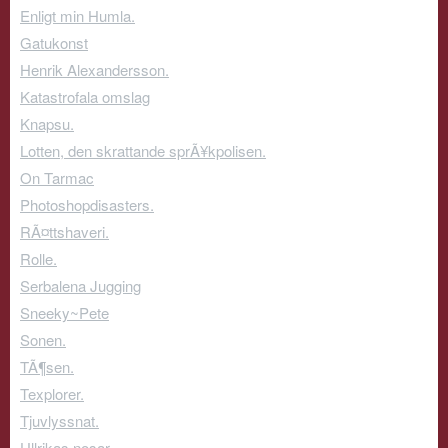
Enligt min Humla.
Gatukonst
Henrik Alexandersson.
Katastrofala omslag
Knapsu.
Lotten, den skrattande sprÃ¥kpolisen.
On Tarmac
Photoshopdisasters.
RÃ¤ttshaveri.
Rolle.
Serbalena Jugging
Sneeky~Pete
Sonen.
TÃ¶sen.
Texplorer.
Tjuvlyssnat.
Ullrikas nosar.