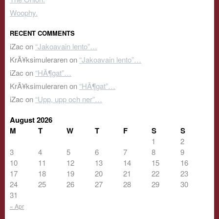
Woophy.
RECENT COMMENTS
iZac
on
“Jakoavain lento”…
KrÃ¥ksimuleraren
on
“Jakoavain lento”…
iZac
on
“HÃ¶gat”…
KrÃ¥ksimuleraren
on
“HÃ¶gat”…
iZac
on
“Upp, upp och ner”…
August 2026
M
T
W
T
F
S
S
1
2
3
4
5
6
7
8
9
10
11
12
13
14
15
16
17
18
19
20
21
22
23
24
25
26
27
28
29
30
31
« Apr