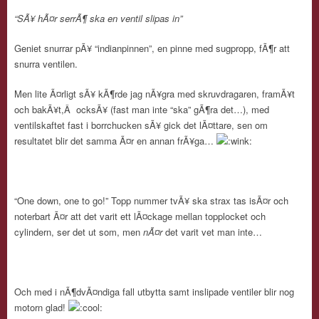
“SÃ¥ hÃ¤r serrÃ¶ ska en ventil slipas in”
Geniet snurrar pÃ¥ “indianpinnen”, en pinne med sugpropp, fÃ¶r att
snurra ventilen.
Men lite Ã¤rligt sÃ¥ kÃ¶rde jag nÃ¥gra med skruvdragaren, framÃ¥t
och bakÃ¥t,Â ocksÃ¥ (fast man inte “ska” gÃ¶ra det…), med
ventilskaftet fast i borrchucken sÃ¥ gick det lÃ¤ttare, sen om
resultatet blir det samma Ã¤r en annan frÃ¥ga…
“One down, one to go!” Topp nummer tvÃ¥ ska strax tas isÃ¤r och
noterbart Ã¤r att det varit ett lÃ¤ckage mellan topplocket och
cylindern, ser det ut som, men
nÃ¤r
det varit vet man inte…
Och med i nÃ¶dvÃ¤ndiga fall utbytta samt inslipade ventiler blir nog
motorn glad!