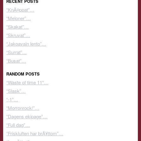
RECENT POSTS
“KnÃ¤ppat”…
“Meloner”…
“Skakat”…
“Skruvat”…
“Jakoavain lento”…
“Surrat”…
“Busat”…
RANDOM POSTS
“Waste of time 11″…
“Slask”…
“-1″…
“Morronrock!”…
“Dagens ekipage”…
“Full dag”…
“Friskluften har brÃ¥ttom”…