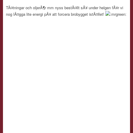
TÃ¤tningar och oljerÃ¶r mm nyss bestÃ¤llt sÃ¥ under helgen fÃ¥r vi
nog lÃ¤gga lite energi pÃ¥ att forcera brobygget istÃ¤llet!