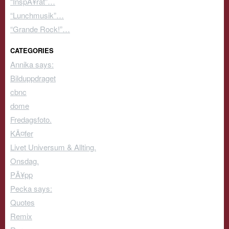
“InspÃ¥rat”…
“Lunchmusik”…
“Grande Rock!”…
CATEGORIES
Annika says:
Bilduppdraget
cbnc
dome
Fredagsfoto.
KÃ¤fer
Livet Universum & Allting.
Onsdag.
PÃ¥pp
Pecka says:
Quotes
Remix