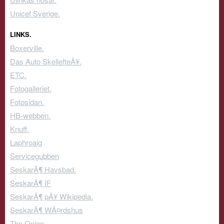
Unicef Sverige.
LINKS.
Boxerville.
Das Auto SkellefteÃ¥.
ETC.
Fotogalleriet.
Fotosidan.
HB-webben.
Knuff.
Laphroaig
Servicegubben
SeskarÃ¶ Havsbad.
SeskarÃ¶ IF
SeskarÃ¶ pÃ¥ Wikipedia.
SeskarÃ¶ WÃ¤rdshus
The Onion.