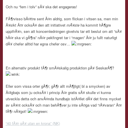
Och nu “fem i tolv” sÃ¥ ska det engageras!
FÃ¶rvisso bÃ¤ttre sent Ã¤n aldrig, som flickan i vitsen sa, men min
Ã¥sikt Ã¤r ocksÃ¥ den att initiativet
mÃ¥ste
ha kommit hÃ¶gre
uppifrÃ¥n, sen att koncernledningen givetvis tar ett beslut om att “sÃ¥
hÃ¤r ska vi gÃ¶ra” nÃ¤r pekfingret tar i “magen” Ã¤r ju fullt naturligt
dÃ¥ chefer alltid har egna chefer osv…
En alternativ produkt fÃ¶r smÃ¥skalig produktion pÃ¥ SeskarÃ¶?
Eller som vissa orter gÃ¶r; gÃ¶r allt mÃ¶jligt( bl a smycken) av
Ã¤lgbajs som ju ocksÃ¥ i princip Ã¤r gratis sÃ¥ skulle vi kunna
utveckla detta och anvÃ¤nda
hundbajs
istÃ¤llet dÃ¥ det finns mycket
av sÃ¥nt ocksÃ¥ och man behÃ¶ver ju inte sÃ¤ga vad “rÃ¥varan” Ã¤r
fÃ¶r nÃ¥got!
“40 fÃ¥r gÃ¥ utan en krona” (NK)