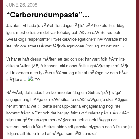
JUNE 26, 2008
“Carborundumpasta”…
Javafan, vi hade ju vÃ¥rat “torsdagsmÃ¶te” pÃ¥ Folkets Hus idag
igen, mest eftersom det var torsdag och Ã¤ven dÃ¥ Setras och
Sveaskogs respentanter i “SeskarÃ¶delegationen” nÃ¤rvarade med
lite info om arbetssÃ¤ttet fÃ¶r delegationen (tror jag att det var…)
Vi har ju haft dessa mÃ¶ten ett tag och det har varit folk frÃ¥n lite
olika stÃ¤llen (AF, A-kassan, olika omstÃ¤llningsfÃ¶retag mm) fÃ¶r
att informera men tyvÃ¤rr sÃ¥ har jag missat mÃ¥nga av dom hÃ¤r
mÃ¶tena…
NÃ¥vÃ¤l, det sades i en kommentar idag om Setras “plÃ¶tsliga”
engagemang ifrÃ¥ga om vÃ¥r situation dÃ¤r sÃ¥gen ju ska lÃ¤ggas
ner att “initiativet till detta sent uppkomna engagemang nog inte
kommit frÃ¥n VD’n” och det har jag faktiskt funderat pÃ¥ sjÃ¤lv dÃ¥
viljan att gÃ¶ra nÃ¥got mer
utÃ¶ver
att helt enkelt lÃ¤gga ner
verksamheten frÃ¥n Setras sida varit ganska blygsam och VD’n sa ju
tidigare att Setra inte har nÃ¥got samhÃ¤llsansvar.