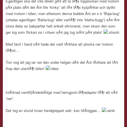
Egentligen ska det inte direkt gÃ¥ att ta lÃ¶s topplocken med motorn
pÃ¥ plats dÃ¥ det Ã¤r lite “kinky” att fÃ¥ lÃ¶s kylplÃ¥tar och dylikt
med motorn i bilen, men eftersom denna bubbla Ã¤r en s k “Baja-bug”
(uttalas egentligen “Baha-bug” eller varfÃ¶r inte “blaha-bugg”) sÃ¥ Ã¤r
stora delar av bakpartiet helt enkelt eliminerat, men skam den som
ger sig som flickan sa i vitsen sÃ¥ jag tog isÃ¤r pÃ¥ plats!
Med facit i hand sÃ¥ hade det varit lÃ¤ttare att plocka ner motorn
fÃ¶rst…
Tror nog att jag tar ner den under helgen dÃ¥ det Ã¤r lÃ¤ttare att fÃ¥
ihop den utanfÃ¶r bilen!
InlÃ¥nad ventilfjÃ¤derbÃ¥ge med hemgjord rÃ¶radapter fÃ¶r att nÃ¥
“ner”.
Det tog en stund innan handgreppet satt, kan tillÃ¤ggas…