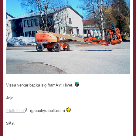
Vissa verkar backa sig framÃ¥t i livet.
Jaja…
“Definition”
Â (grouchyrabbit.com)
SÃ¥.