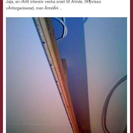
Jaja, en rÃ¤tt intensiv vecka snart till Ã¤nde, fÃ¶rvisso
vÃ¤lorganiserad, men Ã¤ndÃ¥…