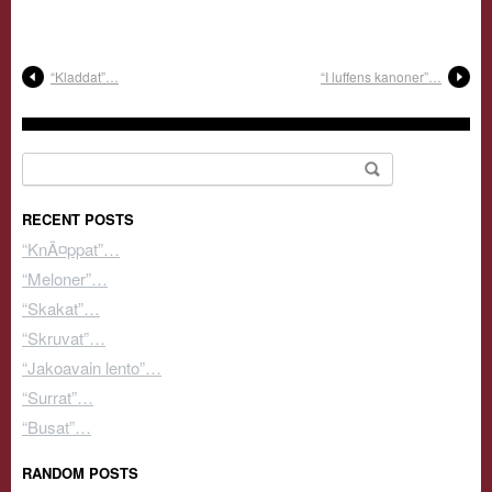
“Kladdat”…
“I luffens kanoner”…
Search for:
RECENT POSTS
“KnÃ¤ppat”…
“Meloner”…
“Skakat”…
“Skruvat”…
“Jakoavain lento”…
“Surrat”…
“Busat”…
RANDOM POSTS