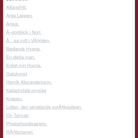
Alliansfritt.
Arga Lappen.
Argus.
Ã–gonblick i Norr.
Ã…sa mitt i VÃ¤rlden.
Badlands Hyena.
En djefla man.
Enligt min Humla.
Gatukonst
Henrik Alexandersson.
Katastrofala omslag
Knapsu.
Lotten, den skrattande sprÃ¥kpolisen.
On Tarmac
Photoshopdisasters.
RÃ¤ttshaveri.