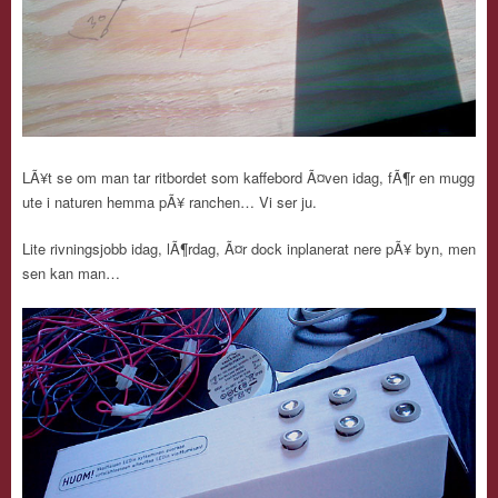
LÃ¥t se om man tar ritbordet som kaffebord Ã¤ven idag, fÃ¶r en mugg
ute i naturen hemma pÃ¥ ranchen… Vi ser ju.
Lite rivningsjobb idag, lÃ¶rdag, Ã¤r dock inplanerat nere pÃ¥ byn, men
sen kan man…