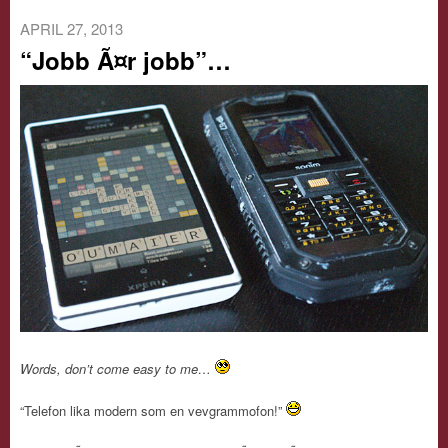
APRIL 27, 2013
“Jobb Ã¤r jobb”…
Words, don’t come easy to me…
“Telefon lika modern som en vevgrammofon!”