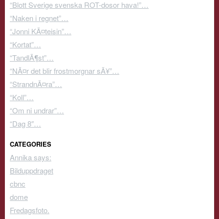
“Blott Sverige svenska ROT-dosor hava!”…
“Naken i regnet”…
“Jonni KÃ¤teisin”…
“Kortat”…
“TandlÃ¶st”…
“NÃ¤r det blir frostmorgnar sÃ¥”…
“StrandnÃ¤ra”…
“Koll”…
“Om ni undrar”…
“Dag 8″…
CATEGORIES
Annika says:
Bilduppdraget
cbnc
dome
Fredagsfoto.