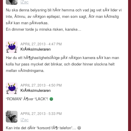
iZac
Nu ska denna belysning bli hÃ¤r hemma och vad jag vet sÃ¥ lider vi
inte, Ã¤nnu, av nÃ¥gon epilepsi, men som sagt, Ã¤r man kÃ¤nslig
sÃ¥ kan man pÃ¥verkas.
En dimmer torde ju minska risken, kanske…
APRIL 27, 2013 - 4:47 PM
KrÃ¥ksimuleraren
Har du ett hÃ¶ghastighetslÃ¤ge pÃ¥ nÃ¥gon kamera sÃ¥ kan man
kolla hur pass mycket det blinkar, och dioder hinner slockna helt
mellan vÃ¤ndningarna.
APRIL 27, 2013 - 4:50 PM
KrÃ¥ksimuleraren
“ROMAN” Ã¶ver “LACK”!
APRIL 27, 2013 - 5:33 PM
iZac
Kan inte det dÃ¤r “korsord fÃ¶r telefon”… 😆