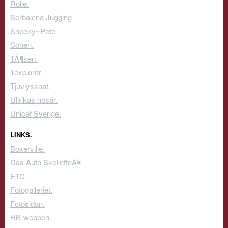
Rolle.
Serbalena Jugging
Sneeky~Pete
Sonen.
TÃ¶sen.
Texplorer.
Tjuvlyssnat.
Ullrikas nosar.
Unicef Sverige.
LINKS.
Boxerville.
Das Auto SkellefteÃ¥.
ETC.
Fotogalleriet.
Fotosidan.
HB-webben.