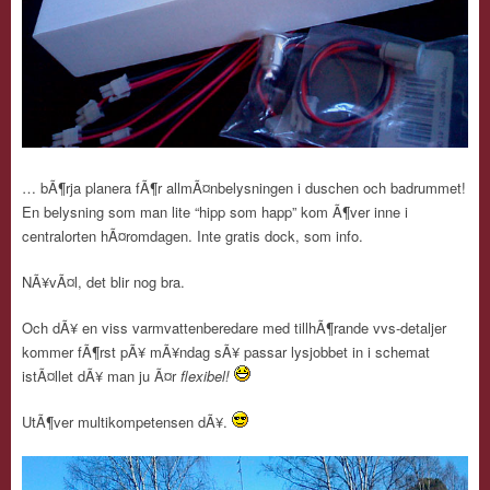
… bÃ¶rja planera fÃ¶r allmÃ¤nbelysningen i duschen och badrummet!
En belysning som man lite “hipp som happ” kom Ã¶ver inne i
centralorten hÃ¤romdagen. Inte gratis dock, som info.
NÃ¥vÃ¤l, det blir nog bra.
Och dÃ¥ en viss varmvattenberedare med tillhÃ¶rande vvs-detaljer
kommer fÃ¶rst pÃ¥ mÃ¥ndag sÃ¥ passar lysjobbet in i schemat
istÃ¤llet dÃ¥ man ju Ã¤r
flexibel!
UtÃ¶ver multikompetensen dÃ¥.