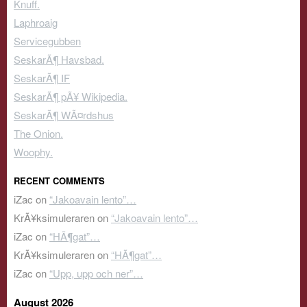
Knuff.
Laphroaig
Servicegubben
SeskarÃ¶ Havsbad.
SeskarÃ¶ IF
SeskarÃ¶ pÃ¥ Wikipedia.
SeskarÃ¶ WÃ¤rdshus
The Onion.
Woophy.
RECENT COMMENTS
iZac
on
“Jakoavain lento”…
KrÃ¥ksimuleraren
on
“Jakoavain lento”…
iZac
on
“HÃ¶gat”…
KrÃ¥ksimuleraren
on
“HÃ¶gat”…
iZac
on
“Upp, upp och ner”…
August 2026