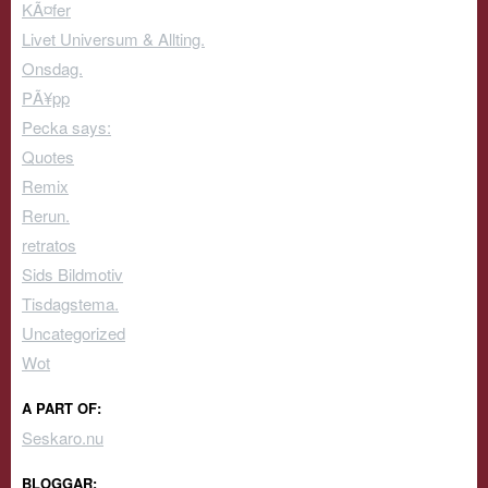
KÃ¤fer
Livet Universum & Allting.
Onsdag.
PÃ¥pp
Pecka says:
Quotes
Remix
Rerun.
retratos
Sids Bildmotiv
Tisdagstema.
Uncategorized
Wot
A PART OF:
Seskaro.nu
BLOGGAR: