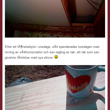
Efter ett fÃ¶nsterbyte i onsdags, sÃ¥ spenderades torsdagen med
rivning av vÃ¥trumsmattor och sen regling av tak, ett tak som sen
givetvis tÃ¤cktes med nya skivor.