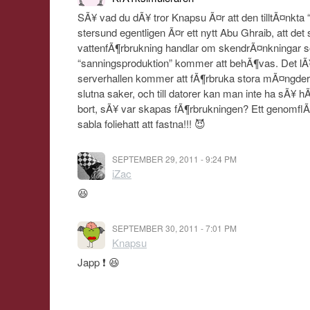
SÃ¥ vad du dÃ¥ tror Knapsu Ã¤r att den tilltÃ¤nkta “
stersund egentligen Ã¤r ett nytt Abu Ghraib, att det
vattenfÃ¶rbrukning handlar om skendrÃ¤nkningar s
“sanningsproduktion” kommer att behÃ¶vas. Det lÃ¥te
serverhallen kommer att fÃ¶rbruka stora mÃ¤ngder
slutna saker, och till datorer kan man inte ha sÃ¥ h
bort, sÃ¥ var skapas fÃ¶rbrukningen? Ett genomf
sabla foliehatt att fastna!!! 😈
SEPTEMBER 29, 2011 - 9:24 PM
iZac
😆
SEPTEMBER 30, 2011 - 7:01 PM
Knapsu
Japp ❗ 😆