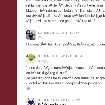
reklampengar att de fÃ¥r det att gÃ¥ runt eller finn
klappar i hÃ¤nderna och betalar en liten slant fÃ¶r att f
det dÃ¤rfÃ¶r allt ska Ã¤ndras sÃ¥ fort folk bÃ¶rjar b
fÃ¶r att vi inte ska kunna genomskÃ¥da allt!?
SEPTEMBER 28, 2011 - 6:09 AM
iZac
Hmmm, dÃ¤r har du en poÃ¤ng, KrÃ¥kis, att funder
SEPTEMBER 28, 2011 - 11:28 PM
Knapsu
“finns det nÃ¥gon som fÃ¶rtjust klappar i hÃ¤nderna 
att fÃ¥ full tillgÃ¥ng till allt?”
Ta pÃ¥ dig (den lilla) foliehatten och tÃ¤nk till lite 
(LedtrÃ¥d: hur tror du att Google tjÃ¤nar pengar?)
😕
SEPTEMBER 29, 2011 - 6:40 PM
KrÃ¥ksimuleraren