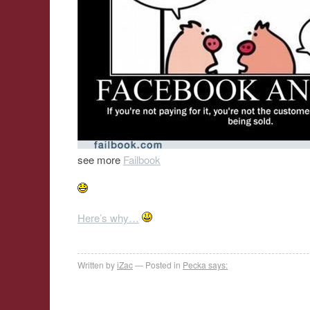
see more
Failbook
Here’s why…
Written by
iZac
Posted in
Pecka says: