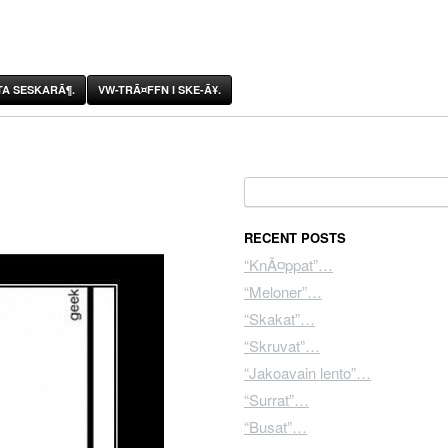
A SESKARÃ¶.
VW-TRÃ¤FFN I SKE-Ã¥.
Search for:
RECENT POSTS
“KnÃ¤ppat”…
“Meloner”…
“Skakat”…
“Skruvat”…
“Jakoavain lento”…
“Surrat”…
“Busat”…