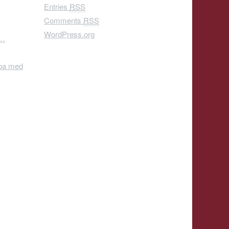
Entries
RSS
Comments
RSS
WordPress.org
”…
¶pa med