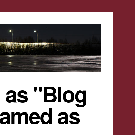
 as "Blog
named as