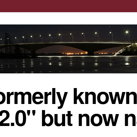
ormerly known
 2.0" but now 