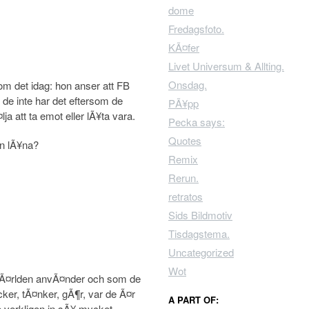
dome
Fredagsfoto.
KÃ¤fer
Livet Universum & Allting.
Onsdag.
 det idag: hon anser att FB
 de inte har det eftersom de
PÃ¥pp
a att ta emot eller lÃ¥ta vara.
Pecka says:
Quotes
an lÃ¥na?
Remix
Rerun.
retratos
Sids Bildmotiv
Tisdagstema.
Uncategorized
Wot
 vÃ¤rlden anvÃ¤nder och som de
tycker, tÃ¤nker, gÃ¶r, var de Ã¤r
A PART OF:
verkligen in sÃ¥ mycket