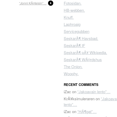
Fotosidan.
“Jonni KÃ¤teisin”…
HB-webben.
Knuff.
Laphroaig
Servicegubben
SeskarÃ¶ Havsbad.
SeskarÃ¶ IF
SeskarÃ¶ pÃ¥ Wikipedia.
SeskarÃ¶ WÃ¤rdshus
The Onion.
Woophy.
RECENT COMMENTS
iZac
on
“Jakoavain lento”…
KrÃ¥ksimuleraren
on
“Jakoava
lento”…
iZac
on
“HÃ¶gat”…