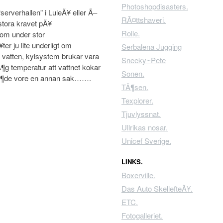
Photoshopdisasters.
serverhallen” i LuleÃ¥ eller Ã–
RÃ¤ttshaveri.
 stora kravet pÃ¥
Rolle.
om under stor
r ju lite underligt om
Serbalena Jugging
 vatten, kylsystem brukar vara
Sneeky~Pete
Ã¶g temperatur att vattnet kokar
Sonen.
lÃ¶de vore en annan sak…….
TÃ¶sen.
Texplorer.
Tjuvlyssnat.
Ullrikas nosar.
Unicef Sverige.
LINKS.
Boxerville.
Das Auto SkellefteÃ¥.
ETC.
Fotogalleriet.