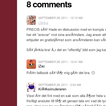
8 comments
SEPTEMBER 28, 2011 - 12:13 AM
Ullrika
PRECIS sÃ¥! Hade en diskussion med en kompis om
har ett “ansvar” mot sina anvÃ¤ndare. Jag anser att
erbjuder en gratistjÃ¤nst som anvÃ¤ndaren kan vÃ¤lj
SÃ¥ jÃ¤kla bra! Ã„r det en “offentlig” bild som jag k
SEPTEMBER 28, 2011 - 12:41 AM
iZac
FrÃ¥n failbook sÃ¥ fÃ¶r mig gÃ¥r det bra. 🙂
SEPTEMBER 28, 2011 - 2:04 AM
KrÃ¥ksimuleraren
Visst Ã¤r det fint med en sak som alla Ã¶ver hela
frivilligt ansluter till fÃ¶r att genast tala om vad de 
mm. Vem kan ha anvÃ¤ndning fÃ¶r sÃ¥nt? FÃ¥r de 