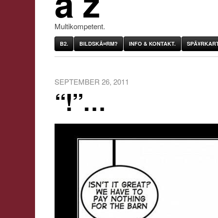
âˆž
Multikompetent.
B2.
BILDSKÃ¤RM?
INFO & KONTAKT.
SPÃ¥RKART
SEPTEMBER 26, 2011
“!”…