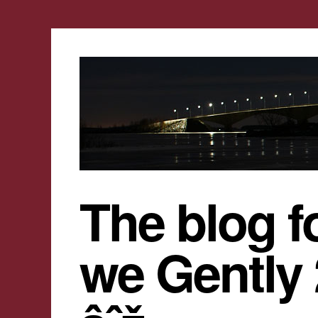
The blog f
we Gently