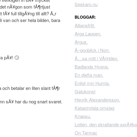
Seskaro.nu
s det nÃ¥gon som fÃ¶rtjust
Ã¥ full tillgÃ¥ng till allt? Ã„r
BLOGGAR:
li van och ser hela bilden, bara
Alliansfritt.
Arga Lappen.
Argus.
Ã–gonblick i Norr.
a pÃ¥! 🙄
Ã…sa mitt i VÃ¤rlden.
Badlands Hyena.
En djefla man.
Enligt min Humla.
och betalar en liten slant fÃ¶r
Gatukonst
Henrik Alexandersson.
grann sÃ¥ har du nog snart svaret.
Katastrofala omslag
Knapsu.
Lotten, den skrattande sprÃ¥kp
On Tarmac