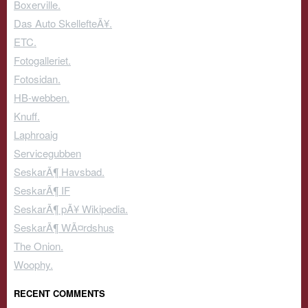
Boxerville.
Das Auto SkellefteÃ¥.
ETC.
Fotogalleriet.
Fotosidan.
HB-webben.
Knuff.
Laphroaig
Servicegubben
SeskarÃ¶ Havsbad.
SeskarÃ¶ IF
SeskarÃ¶ pÃ¥ Wikipedia.
SeskarÃ¶ WÃ¤rdshus
The Onion.
Woophy.
RECENT COMMENTS