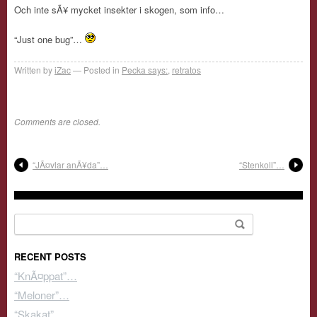
Och inte sÃ¥ mycket insekter i skogen, som info…
“Just one bug”…
Written by
iZac
Posted in
Pecka says:
,
retratos
Comments are closed.
“JÃ¤vlar anÃ¥da”…
“Stenkoll”…
Search for:
RECENT POSTS
“KnÃ¤ppat”…
“Meloner”…
“Skakat”…