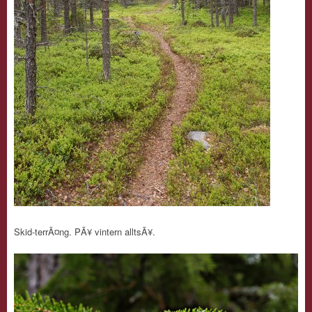
Skid-terrÃ¤ng. PÃ¥ vintern alltsÃ¥.