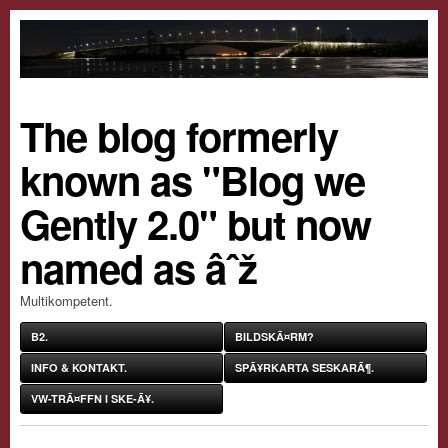
The blog formerly
known as "Blog we
Gently 2.0" but now
named as âˆž
Multikompetent.
B2.
BILDSKÃ¤RM?
INFO & KONTAKT.
SPÃ¥RKARTA SESKARÃ¶.
VW-TRÃ¤FFN I SKE-Ã¥.