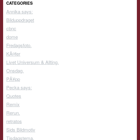
CATEGORIES
Annika says:
Bilduppdraget
cbnc
dome
Fredagsfoto.
KÃ¤fer
Livet Universum & Allting.
Onsdag.
PÃ¥pp
Pecka says:
Quotes
Remix
Rerun.
retratos
Sids Bildmotiv
Tisdagstema.