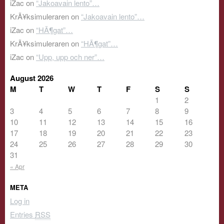
iZac
on
“Jakoavain lento”…
KrÃ¥ksimuleraren
on
“Jakoavain lento”…
iZac
on
“HÃ¶gat”…
KrÃ¥ksimuleraren
on
“HÃ¶gat”…
iZac
on
“Upp, upp och ner”…
August 2026
M
T
W
T
F
S
S
1
2
3
4
5
6
7
8
9
10
11
12
13
14
15
16
17
18
19
20
21
22
23
24
25
26
27
28
29
30
31
« Apr
META
Log in
Entries
RSS