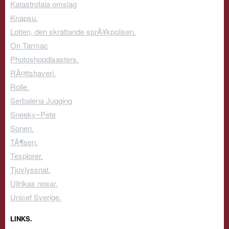
Katastrofala omslag
Knapsu.
Lotten, den skrattande sprÃ¥kpolisen.
On Tarmac
Photoshopdisasters.
RÃ¤ttshaveri.
Rolle.
Serbalena Jugging
Sneeky~Pete
Sonen.
TÃ¶sen.
Texplorer.
Tjuvlyssnat.
Ullrikas nosar.
Unicef Sverige.
LINKS.