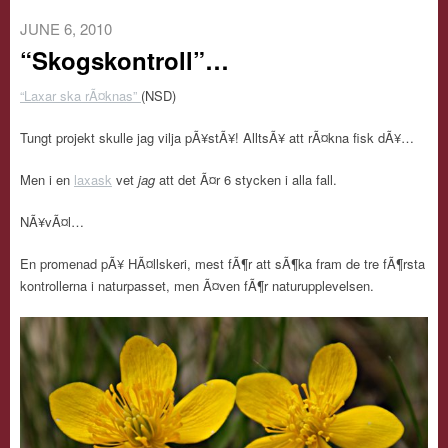
JUNE 6, 2010
“Skogskontroll”…
“Laxar ska rÃ¤knas”
(NSD)
Tungt projekt skulle jag vilja pÃ¥stÃ¥! AlltsÃ¥ att rÃ¤kna fisk dÃ¥…
Men i en
laxask
vet
jag
att det Ã¤r 6 stycken i alla fall.
NÃ¥vÃ¤l…
En promenad pÃ¥ HÃ¤llskeri, mest fÃ¶r att sÃ¶ka fram de tre fÃ¶rsta
kontrollerna i naturpasset, men Ã¤ven fÃ¶r naturupplevelsen.