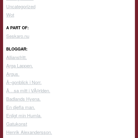
Uncategorized
Wot
A PART OF:
Seskaro.nu
BLOGGAR:
Alliansfritt.
Arga Lappen.
Argus.
Ã–gonblick i Norr.
Ã…sa mitt i VÃ¤rlden.
Badlands Hyena.
En djefla man.
Enligt min Humla.
Gatukonst
Henrik Alexandersson.