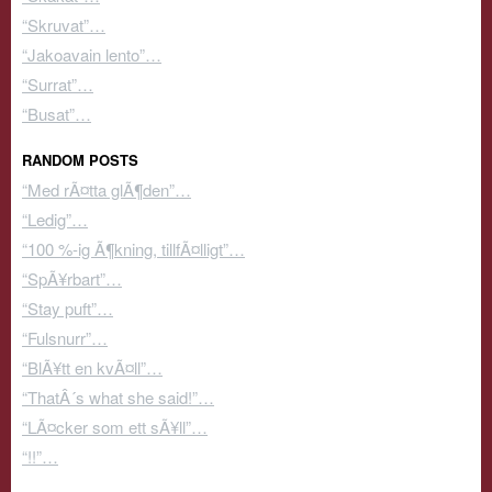
“Skruvat”…
“Jakoavain lento”…
“Surrat”…
“Busat”…
RANDOM POSTS
“Med rÃ¤tta glÃ¶den”…
“Ledig”…
“100 %-ig Ã¶kning, tillfÃ¤lligt”…
“SpÃ¥rbart”…
“Stay puft”…
“Fulsnurr”…
“BlÃ¥tt en kvÃ¤ll”…
“ThatÂ´s what she said!”…
“LÃ¤cker som ett sÃ¥ll”…
“!!”…