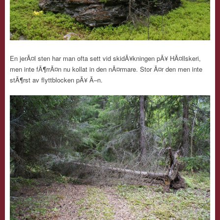
En jerÃ¤l sten har man ofta sett vid skidÃ¥kningen pÃ¥ HÃ¤llskeri,
men inte fÃ¶rrÃ¤n nu kollat in den nÃ¤rmare. Stor Ã¤r den men inte
stÃ¶rst av flyttblocken pÃ¥ Ã–n.