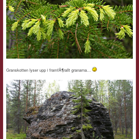
Granskotten lyser upp i framfÃ¶rallt granarna…