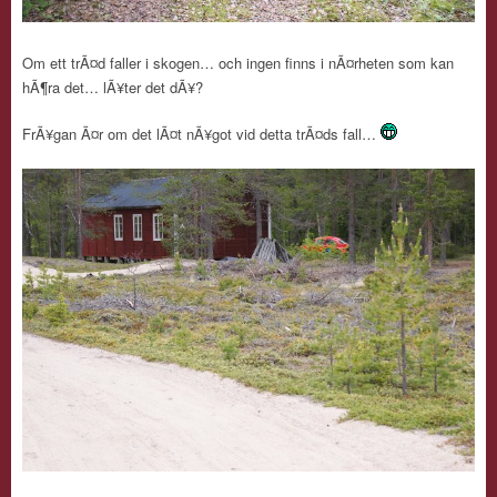
Om ett trÃ¤d faller i skogen… och ingen finns i nÃ¤rheten som kan
hÃ¶ra det… lÃ¥ter det dÃ¥?
FrÃ¥gan Ã¤r om det lÃ¤t nÃ¥got vid detta trÃ¤ds fall…