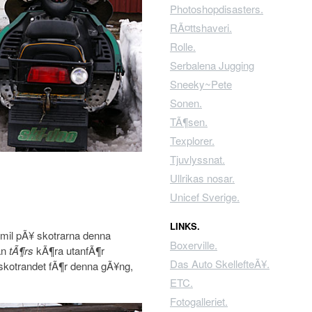
Photoshopdisasters.
RÃ¤ttshaveri.
Rolle.
Serbalena Jugging
Sneeky~Pete
Sonen.
TÃ¶sen.
Texplorer.
Tjuvlyssnat.
Ullrikas nosar.
Unicef Sverige.
LINKS.
ngsmil pÃ¥ skotrarna denna
Boxerville.
an
tÃ¶rs
kÃ¶ra utanfÃ¶r
Das Auto SkellefteÃ¥.
skotrandet fÃ¶r denna gÃ¥ng,
ETC.
Fotogalleriet.