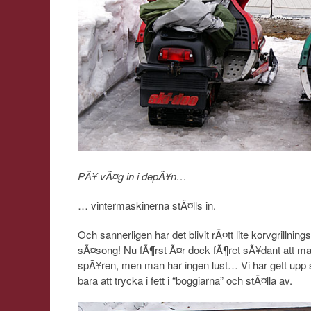
PÃ¥ vÃ¤g in i depÃ¥n…
… vintermaskinerna stÃ¤lls in.
Och sannerligen har det blivit rÃ¤tt lite korvgrillni
sÃ¤song! Nu fÃ¶rst Ã¤r dock fÃ¶ret sÃ¥dant att m
spÃ¥ren, men man har ingen lust… Vi har gett upp 
bara att trycka i fett i “boggiarna” och stÃ¤lla av.