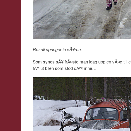
Rozali springer in vÃ¥ren.
Som synes sÃ¥ frÃ¤ste man idag upp en vÃ¤g till e
fÃ¥ ut bilen som stod dÃ¤r inne…