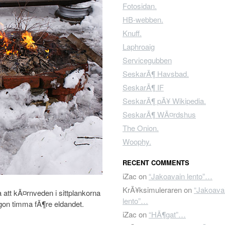
Fotosidan.
HB-webben.
Knuff.
Laphroaig
Servicegubben
SeskarÃ¶ Havsbad.
SeskarÃ¶ IF
SeskarÃ¶ pÃ¥ Wikipedia.
SeskarÃ¶ WÃ¤rdshus
The Onion.
Woophy.
RECENT COMMENTS
iZac
on
“Jakoavain lento”…
KrÃ¥ksimuleraren
on
“Jakoava
 att kÃ¤rnveden i sittplankorna
lento”…
¥gon timma fÃ¶re eldandet.
iZac
on
“HÃ¶gat”…