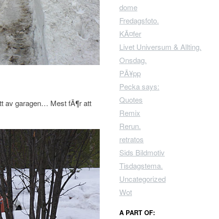
dome
Fredagsfoto.
KÃ¤fer
Livet Universum & Allting.
Onsdag.
PÃ¥pp
Pecka says:
Quotes
tt av garagen… Mest fÃ¶r att
Remix
Rerun.
retratos
Sids Bildmotiv
Tisdagstema.
Uncategorized
Wot
A PART OF: