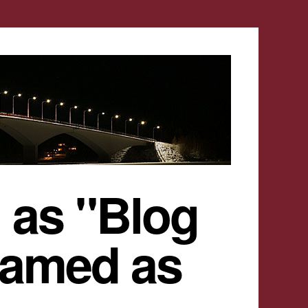
 as "Blog
named as