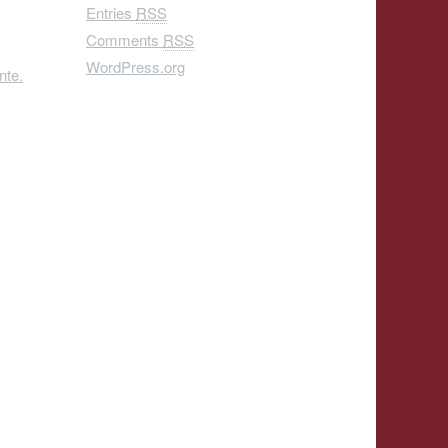
Entries
RSS
Comments
RSS
WordPress.org
nte.