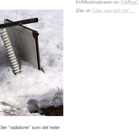
KrÃ¥ksimuleraren
on
“HÃ¶gat
iZac
on
“Upp, upp och ner”…
ller “radiatorer” som det heter