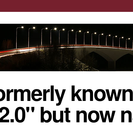
ormerly known
 2.0" but now 