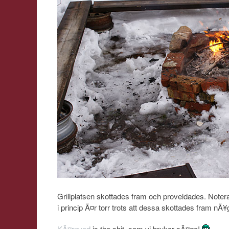
Grillplatsen skottades fram och proveldades. Notera
i princip Ã¤r torr trots att dessa skottades fram nÃ
KÃ¤rnved
is the shit, som vi brukar sÃ¤ga!