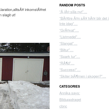
RANDOM POSTS
laration,alltsÃ¥ inkomstÃ¥ret
“Ã„lÃ¤ siila nyt”…
slagit ut!
“BÃ¤ttre Ã¤n sÃ¥ hÃ¤r blir det i
Inte idag”…
“GrÃ¤vat”…
“Listmedel”…
“Slangat”…
“Biltur”…
“Spark tur”…
“RÃ¶d”…
“Success!”…
“Skiter bjÃ¶rnen i skogen?”…
CATEGORIES
Annika says:
Bilduppdraget
cbnc