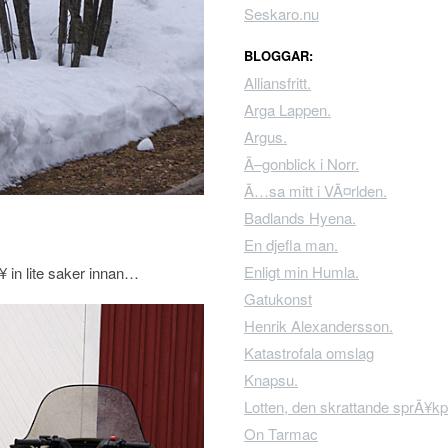
Seskaro.nu
BLOGGAR:
Alliansfritt.
Arga Lappen.
Argus.
Ã–gonblick i Norr.
Ã…sa mitt i VÃ¤rlden.
Badlands Hyena.
En djefla man.
Enligt min Humla.
 in lite saker innan…
Gatukonst
Henrik Alexandersson.
Katastrofala omslag
Knapsu.
Lotten, den skrattande sprÃ¥kp
On Tarmac