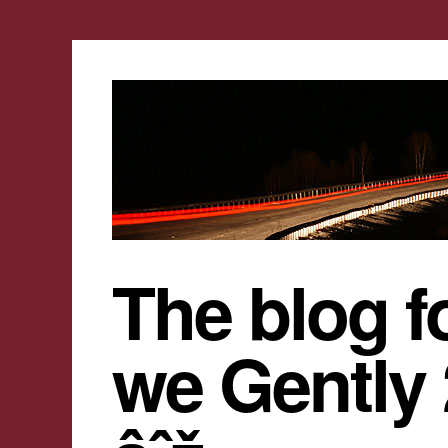
The blog f
we Gently