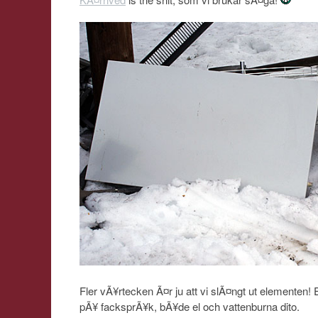
Fler vÃ¥rtecken Ã¤r ju att vi slÃ¤ngt ut elementen! E
pÃ¥ facksprÃ¥k, bÃ¥de el och vattenburna dito.