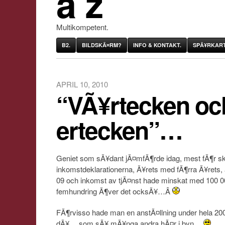
âˆž
Multikompetent.
B2.
BILDSKÃ¤RM?
INFO & KONTAKT.
SPÃ¥RKART
APRIL 10, 2010
“VÃ¥rtecken oc
ertecken”…
Geniet som sÃ¥dant jÃ¤mfÃ¶rde idag, mest fÃ¶r sko
inkomstdeklarationerna, Ã¥rets med fÃ¶rra Ã¥rets,
09 och inkomst av tjÃ¤nst hade minskat med 100 
femhundring Ã¶ver det ocksÃ¥…Â
FÃ¶rvisso hade man en anstÃ¤llning under hela 20
dÃ¥… som sÃ¥ mÃ¥nga andra hÃ¤r i byn…