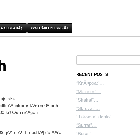
A SESKARÃ¶.
VW-TRÃ¤FFN I SKE-Ã¥.
h
Search for:
RECENT POSTS
“KnÃ¤ppat”…
“Meloner”…
js skull,
“Skakat”…
 alltsÃ¥ inkomstÃ¥ren 08 och
“Skruvat”…
000 kr! Och nÃ¥gon
“Jakoavain lento”…
“Surrat”…
08, jÃ¤mfÃ¶rt med fÃ¶rra Ã¥ret
“Busat”…