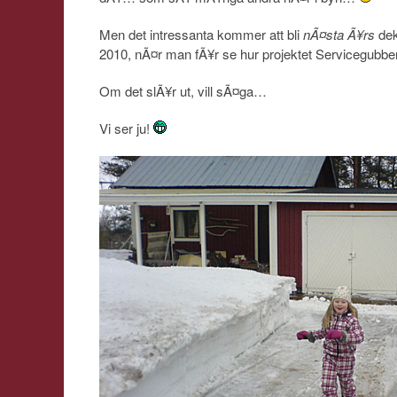
Men det intressanta kommer att bli
nÃ¤sta Ã¥rs
dek
2010, nÃ¤r man fÃ¥r se hur projektet Servicegubben 
Om det slÃ¥r ut, vill sÃ¤ga…
Vi ser ju!