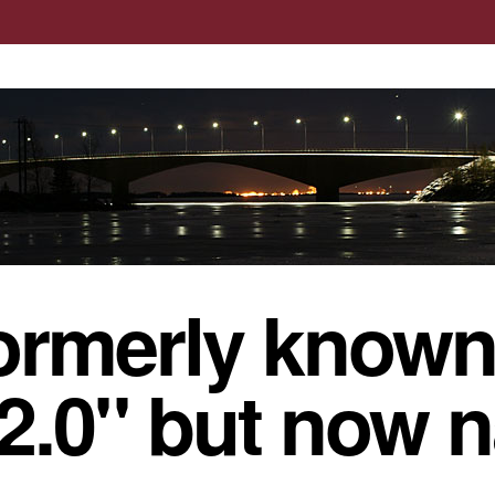
ormerly known
 2.0" but now 