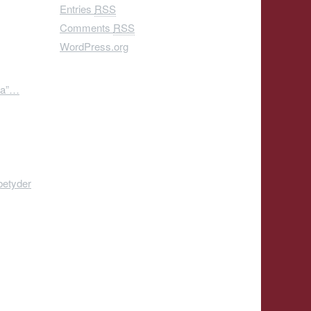
Entries
RSS
Comments
RSS
WordPress.org
-lla”…
betyder