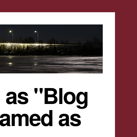
 as "Blog
named as