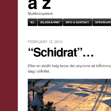
âˆž
Multikompetent.
B2.
BILDSKÃ¤RM?
INFO & KONTAKT.
SPÃ¥RKART
FEBRUARY 15, 2010
“Schidrat”…
Efter en skidfri helg fanns det utrymme att klÃ¤mm
idag i stÃ¤llet.