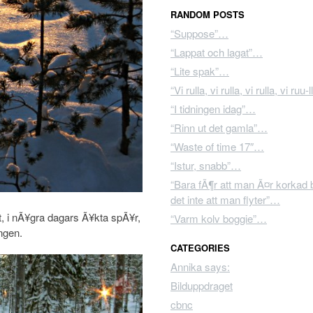
RANDOM POSTS
“Suppose”…
“Lappat och lagat”…
“Lite spak”…
“Vi rulla, vi rulla, vi rulla, vi ruu
“I tidningen idag”…
“Rinn ut det gamla”…
“Waste of time 17″…
“Istur, snabb”…
“Bara fÃ¶r att man Ã¤r korkad 
det inte att man flyter”…
t, i nÃ¥gra dagars Ã¥kta spÃ¥r,
“Varm kolv boggie”…
ngen.
CATEGORIES
Annika says:
Bilduppdraget
cbnc