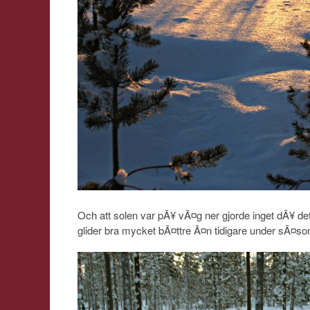
Och att solen var pÃ¥ vÃ¤g ner gjorde inget dÃ¥ de
glider bra mycket bÃ¤ttre Ã¤n tidigare under sÃ¤so