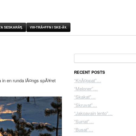
A SESKARÃ¶.
VW-TRÃ¤FFN I SKE-Ã¥.
Search for:
RECENT POSTS
a in en runda lÃ¤ngs spÃ¥ret
“KnÃ¤ppat”…
“Meloner”…
“Skakat”…
“Skruvat”…
“Jakoavain lento”…
“Surrat”…
“Busat”…