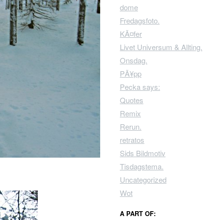
dome
Fredagsfoto.
KÃ¤fer
Livet Universum & Allting.
Onsdag.
PÃ¥pp
Pecka says:
Quotes
Remix
Rerun.
retratos
Sids Bildmotiv
Tisdagstema.
Uncategorized
Wot
A PART OF: