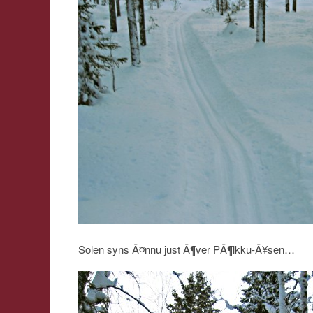
Solen syns Ã¤nnu just Ã¶ver PÃ¶lkku-Ã¥sen…