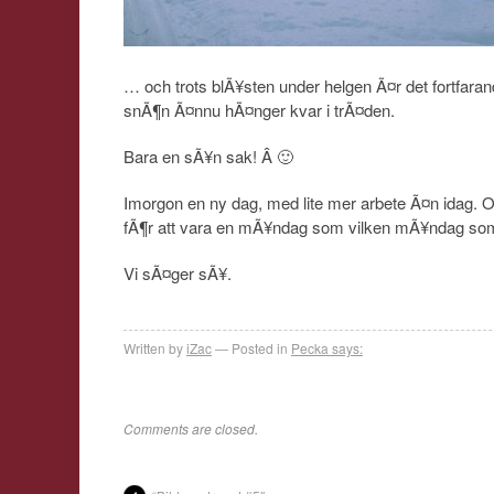
… och trots blÃ¥sten under helgen Ã¤r det fortfaran
snÃ¶n Ã¤nnu hÃ¤nger kvar i trÃ¤den.
Bara en sÃ¥n sak! Â 🙂
Imorgon en ny dag, med lite mer arbete Ã¤n idag. O
fÃ¶r att vara en mÃ¥ndag som vilken mÃ¥ndag som
Vi sÃ¤ger sÃ¥.
Written by
iZac
Posted in
Pecka says:
Comments are closed.