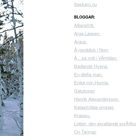
Seskaro.nu
BLOGGAR:
Alliansfritt.
Arga Lappen.
Argus.
Ã–gonblick i Norr.
Ã…sa mitt i VÃ¤rlden.
Badlands Hyena.
En djefla man.
Enligt min Humla.
Gatukonst
Henrik Alexandersson.
Katastrofala omslag
Knapsu.
Lotten, den skrattande sprÃ¥kp
On Tarmac