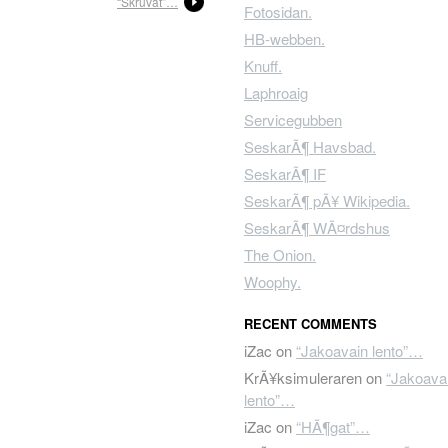
“Skruvat”…
Fotosidan.
HB-webben.
Knuff.
Laphroaig
Servicegubben
SeskarÃ¶ Havsbad.
SeskarÃ¶ IF
SeskarÃ¶ pÃ¥ Wikipedia.
SeskarÃ¶ WÃ¤rdshus
The Onion.
Woophy.
RECENT COMMENTS
iZac
on
“Jakoavain lento”…
KrÃ¥ksimuleraren
on
“Jakoava
lento”…
iZac
on
“HÃ¶gat”…