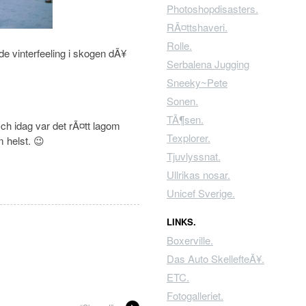
Photoshopdisasters.
RÃ¤ttshaveri.
Rolle.
de vinterfeeling i skogen dÃ¥
Serbalena Jugging
Sneeky~Pete
Sonen.
TÃ¶sen.
ch idag var det rÃ¤tt lagom
Texplorer.
 helst. 😉
Tjuvlyssnat.
Ullrikas nosar.
Unicef Sverige.
LINKS.
Boxerville.
Das Auto SkellefteÃ¥.
ETC.
Fotogalleriet.