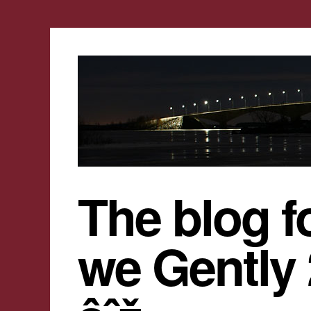
The blog f
we Gently