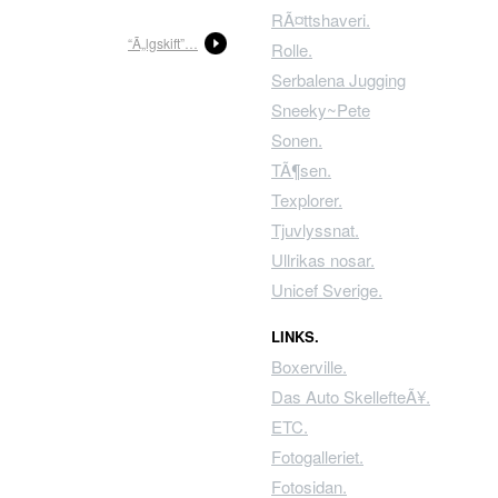
RÃ¤ttshaveri.
“Ã„lgskift”…
Rolle.
Serbalena Jugging
Sneeky~Pete
Sonen.
TÃ¶sen.
Texplorer.
Tjuvlyssnat.
Ullrikas nosar.
Unicef Sverige.
LINKS.
Boxerville.
Das Auto SkellefteÃ¥.
ETC.
Fotogalleriet.
Fotosidan.