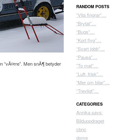
RANDOM POSTS
“Vita fingrar”…
“Brytat”…
“Bugs”…
“Kort flyg”…
“Svart jobb”…
“Pausa”…
Ã¤n “vÃ¤rre”. Men snÃ¶ betyder
“To mat”…
“Luft, frisk”…
“Mer om bilar”…
“Trevligt”…
CATEGORIES
Annika says:
Bilduppdraget
cbnc
dome