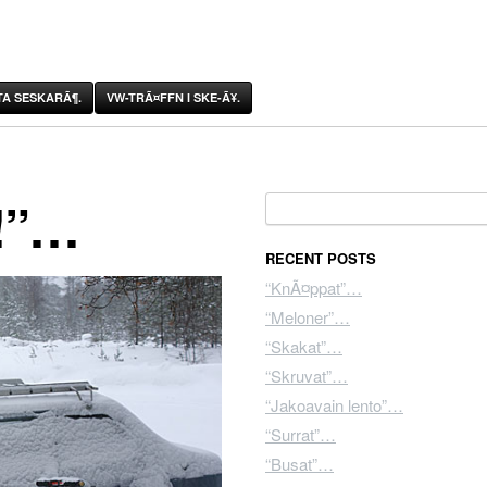
A SESKARÃ¶.
VW-TRÃ¤FFN I SKE-Ã¥.
!”…
Search for:
RECENT POSTS
“KnÃ¤ppat”…
“Meloner”…
“Skakat”…
“Skruvat”…
“Jakoavain lento”…
“Surrat”…
“Busat”…