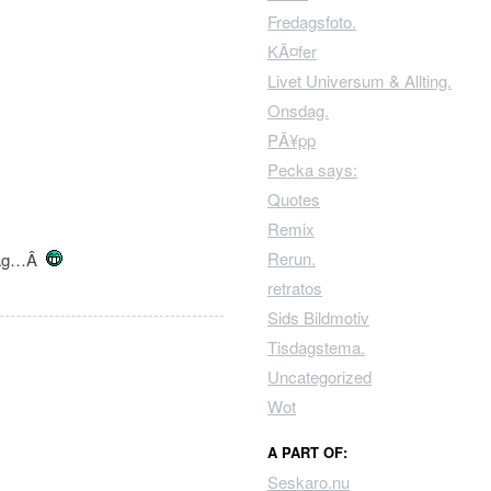
Fredagsfoto.
KÃ¤fer
Livet Universum & Allting.
Onsdag.
PÃ¥pp
Pecka says:
Quotes
Remix
Rerun.
 dag…Â
retratos
Sids Bildmotiv
Tisdagstema.
Uncategorized
Wot
A PART OF:
Seskaro.nu