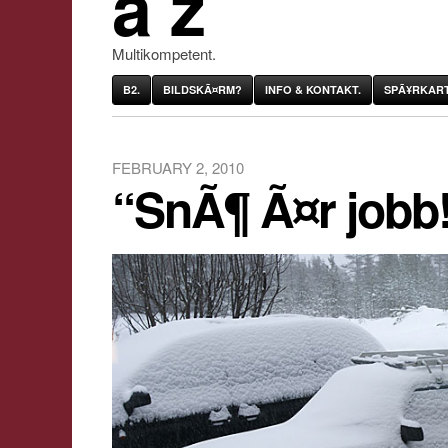
âˆž
Multikompetent.
B2.
BILDSKÃ¤RM?
INFO & KONTAKT.
SPÃ¥RKART
FEBRUARY 2, 2010
“SnÃ¶ Ã¤r jobb