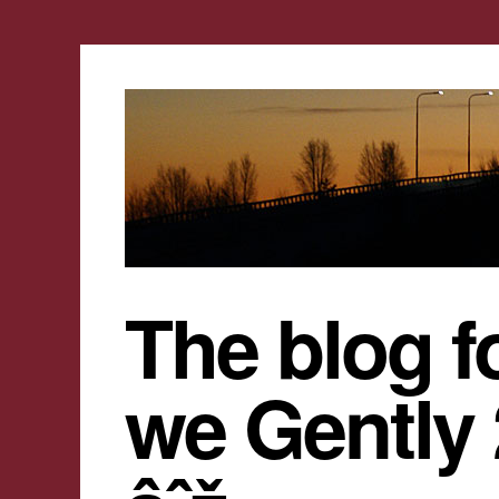
The blog f
we Gently