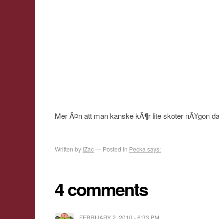
Mer Ã¤n att man kanske kÃ¶r lite skoter nÃ¥gon
Written by
iZac
Posted in
Pecka says:
4 comments
FEBRUARY 2, 2010 - 6:33 PM