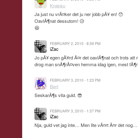
Knapsu
Ja just nu vrÃ¤ker det ju ner jobb pÃ¥ en! 😯
OavlÃ¶nat dessutom! 😥
😆
FEBRUARY 2, 2010 - 8:39 PM
iZac
Jo pÃ¥ egen gÃ¥rd Ã¤r det oavlÃ¶nat och trots att
drog man snÃ¶rÃ¤ven hemma idag igen, mest fÃ¶r
FEBRUARY 3, 2010 - 1:23 PM
Bert
SeskarÃ¶s vita guld. 😎
FEBRUARY 3, 2010 - 1:37 PM
iZac
Nja, guld vet jag inte… Men lite vÃ¤rt Ã¤r det nog…