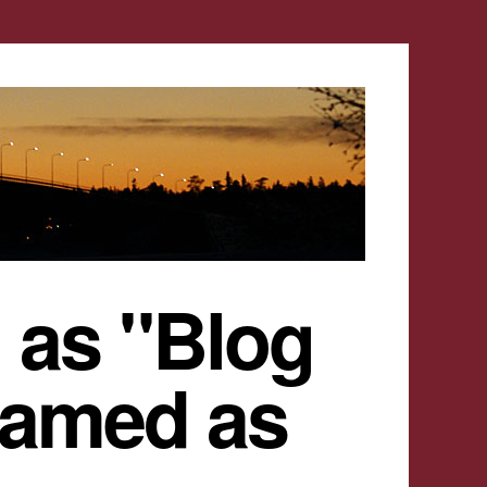
 as "Blog
named as