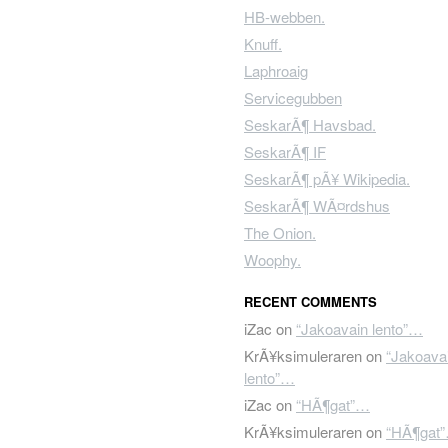
HB-webben.
Knuff.
Laphroaig
Servicegubben
SeskarÃ¶ Havsbad.
SeskarÃ¶ IF
SeskarÃ¶ pÃ¥ Wikipedia.
SeskarÃ¶ WÃ¤rdshus
The Onion.
Woophy.
RECENT COMMENTS
iZac
on
“Jakoavain lento”…
KrÃ¥ksimuleraren
on
“Jakoava
lento”…
iZac
on
“HÃ¶gat”…
KrÃ¥ksimuleraren
on
“HÃ¶gat