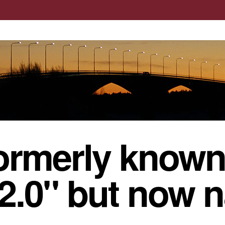
ormerly known
 2.0" but now 