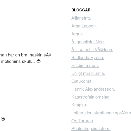
BLOGGAR:
Alliansfritt.
Arga Lappen.
Argus.
Ã–gonblick i Norr.
Ã…sa mitt i VÃ¤rlden.
 man har en bra maskin sÃ¥
Badlands Hyena.
 motionens skull… 😎
En djefla man.
Enligt min Humla.
Gatukonst
Henrik Alexandersson.
Katastrofala omslag
Knapsu.
Lotten, den skrattande sprÃ¥kp
 😎
On Tarmac
Photoshopdisasters.