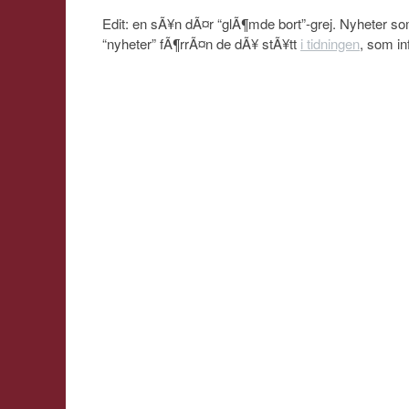
Edit: en sÃ¥n dÃ¤r “glÃ¶mde bort”-grej. Nyheter som 
“nyheter” fÃ¶rrÃ¤n de dÃ¥ stÃ¥tt
i tidningen
, som i