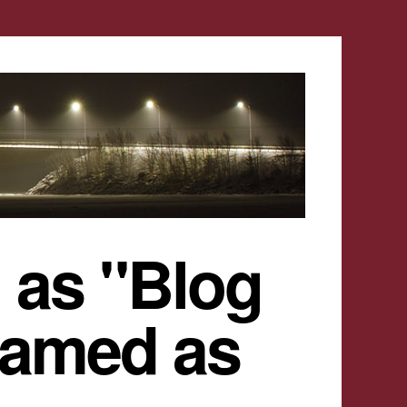
 as "Blog
named as