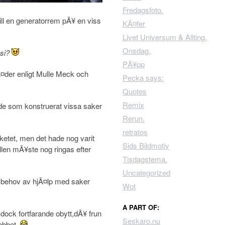
Fredagsfoto.
till en generatorrem pÃ¥ en viss
KÃ¤fer
Livet Universum & Allting.
Onsdag.
ssi?
PÃ¥pp
Ã¤der enligt Mulle Meck och
Pecka says:
Quotes
Remix
de som konstruerat vissa saker
Rerun.
retratos
ketet, men det hade nog varit
Sids Bildmotiv
llen mÃ¥ste nog ringas efter
Tisdagstema.
Uncategorized
id behov av hjÃ¤lp med saker
Wot
A PART OF:
dock fortfarande obytt,dÃ¥ frun
Seskaro.nu
jobbet.