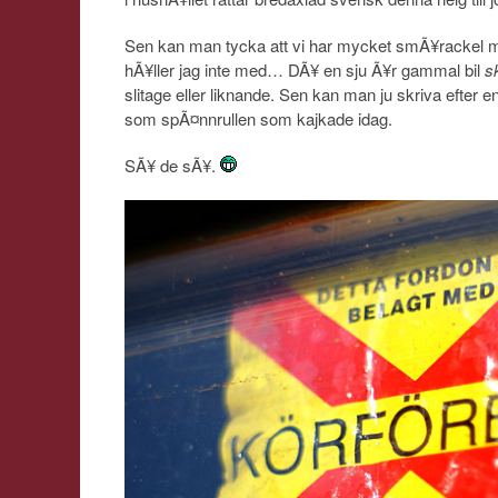
Sen kan man tycka att vi har mycket smÃ¥rackel 
hÃ¥ller jag inte med… DÃ¥ en sju Ã¥r gammal bil
s
slitage eller liknande. Sen kan man ju skriva efte
som spÃ¤nnrullen som kajkade idag.
SÃ¥ de sÃ¥.