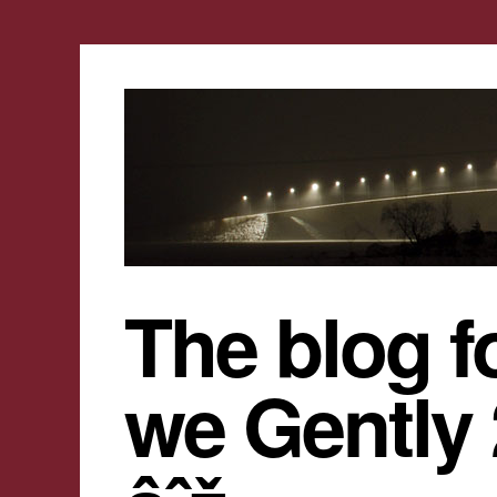
The blog f
we Gently