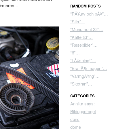
vÃ¤rmaren…
RANDOM POSTS
“PÃ¥,av och pÃ¥”…
“Stirr”…
“Monument 22″…
“Kaffe tid”…
“Resebilder”…
“!!”…
“LÃ¤sning!”…
“Bra fÃ¶r magen”…
“VarmgÃ¥ng”…
“Skotran”…
CATEGORIES
Annika says:
Bilduppdraget
cbnc
dome