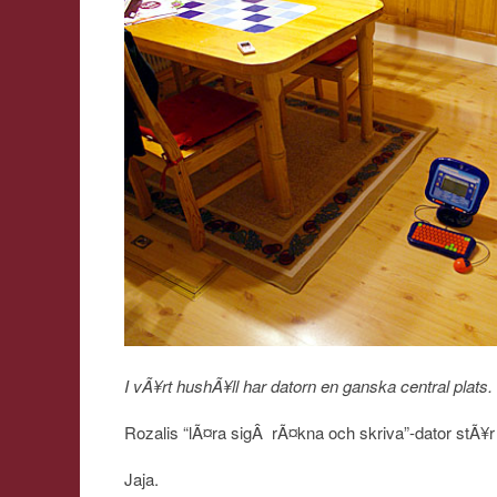
I vÃ¥rt hushÃ¥ll har datorn en ganska central plats.
Rozalis “lÃ¤ra sigÂ rÃ¤kna och skriva”-dator stÃ¥r
Jaja.