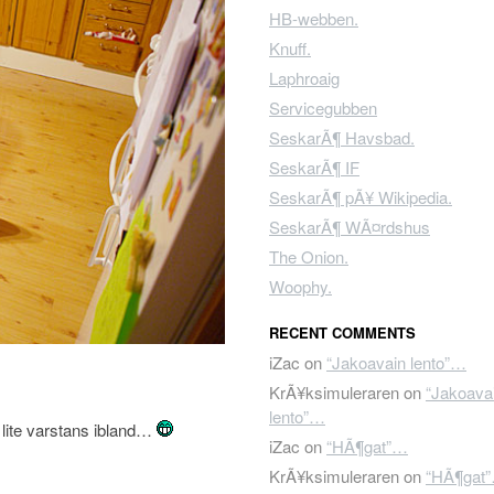
HB-webben.
Knuff.
Laphroaig
Servicegubben
SeskarÃ¶ Havsbad.
SeskarÃ¶ IF
SeskarÃ¶ pÃ¥ Wikipedia.
SeskarÃ¶ WÃ¤rdshus
The Onion.
Woophy.
RECENT COMMENTS
iZac
on
“Jakoavain lento”…
KrÃ¥ksimuleraren
on
“Jakoava
lento”…
 lite varstans ibland…
iZac
on
“HÃ¶gat”…
KrÃ¥ksimuleraren
on
“HÃ¶gat