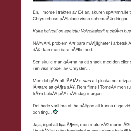
En, i morse i trakten av E4:an, skuren spÃ¤nnrulle 
Chryslerbuss pÃ¥talade vissa schemaÃ¤ndringar.
Kuka helvetti on asetettu Volvolaakerit meidÃ¤n bu
NÃ¥vÃ¤l, problem Ã¤r bara mÃ¶jligheter i arbetskl
dÃ¤r kan man bara hÃ¥lla med.
Sen skulle man gÃ¤rna ha ett snack med den eller 
i en viss modell av Chrysler…
Men det gÃ¥r att fÃ¥ lÃ¶s
utan
att plocka ner drivpa
lÃ¤ttare att gÃ¶ra sÃ¥. Rem finns i TorneÃ¥ men ru
frÃ¥n LuleÃ¥ pÃ¥ mÃ¥ndag morgon.
Det hade varit bra att ha nÃ¥gon att kunna ringa v
och ting…
Jaja, inget att lipa Ã¶ver, men motorvÃ¤rmaren Ã¤r 
i hushÃ¥llet rattar bredaxlad svensk denna helg till 