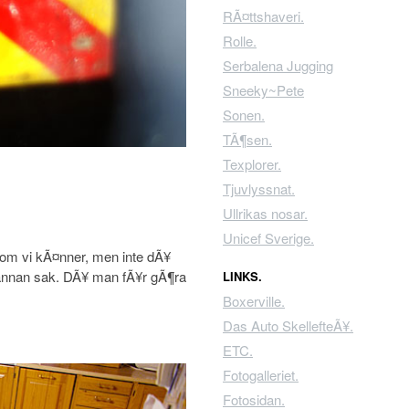
RÃ¤ttshaveri.
Rolle.
Serbalena Jugging
Sneeky~Pete
Sonen.
TÃ¶sen.
Texplorer.
Tjuvlyssnat.
Ullrikas nosar.
Unicef Sverige.
 som vi kÃ¤nner, men inte dÃ¥
 annan sak. DÃ¥ man fÃ¥r gÃ¶ra
LINKS.
Boxerville.
Das Auto SkellefteÃ¥.
ETC.
Fotogalleriet.
Fotosidan.