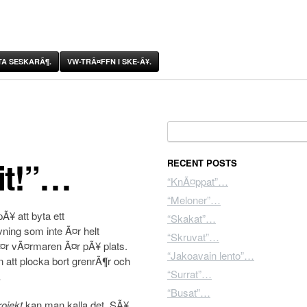
A SESKARÃ¶.
VW-TRÃ¤FFN I SKE-Ã¥.
Search for:
it!”…
RECENT POSTS
“KnÃ¤ppat”…
“Meloner”…
Ã¥ att byta ett
“Skakat”…
ing som inte Ã¤r helt
“Skruvat”…
Ã¤r vÃ¤rmaren Ã¤r pÃ¥ plats.
“Jakoavain lento”…
 att plocka bort grenrÃ¶r och
“Surrat”…
…
“Busat”…
rojekt
kan man kalla det. SÃ¥