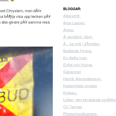
BLOGGAR:
med Chryslern, men dÃ¤r
Alliansfritt.
ka
bÃ¶rja visa upp tecken pÃ¥
r en abs-givare pÃ¥ samma resa
Arga Lappen.
Argus.
Ã–gonblick i Norr.
Ã…sa mitt i VÃ¤rlden.
Badlands Hyena.
En djefla man.
Enligt min Humla.
Gatukonst
Henrik Alexandersson.
Katastrofala omslag
Knapsu.
Lotten, den skrattande sprÃ¥kp
On Tarmac
Photoshopdisasters.