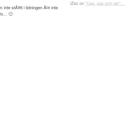
iZac
on
“Upp, upp och ner”…
inte stÃ¥tt i tidningen Ã¤r inte
nfo… 🙂