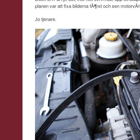
planen var att fixa bilderna fÃ¶rst och sen motor
Jo tjenare.