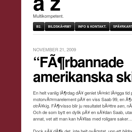
âˆž
Multikompetent.
B2.
BILDSKÃ¤RM?
INFO & KONTAKT.
SPÃ¥RKART
NOVEMBER 21, 2009
“FÃ¶rbannade
amerikanska sk
En helt vanlig lÃ¶rdag dÃ¥ geniet tÃ¤nkt lÃ¤gga tid p
motorvÃ¤rmarelement pÃ¥ en viss Saab 99, en Ã¶vn
otrÃ¥kig. FÃ¶rvisso blir ju resultatet bÃ¤ttre
sen
, n
Och de som bytt en dylik pÃ¥ en sÃ¥dan Saab, utan
annat, vet att man kan hÃ¥llas med roligare saker
Dock sÃ¥ dÃ¶k det, inte helt ovÃ¤ntat, upp ett
bildp