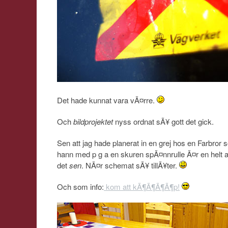
Det hade kunnat vara vÃ¤rre.
Och
bildprojektet
nyss ordnat sÃ¥ gott det gick.
Sen att jag hade planerat in en grej hos en Farbror
hann med p g a en skuren spÃ¤nnrulle Ã¤r en helt
det
sen
. NÃ¤r schemat sÃ¥ tillÃ¥ter.
Och som info:
kom att kÃ¶Ã¶Ã¶Ã¶p!