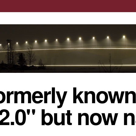
ormerly known
 2.0" but now 