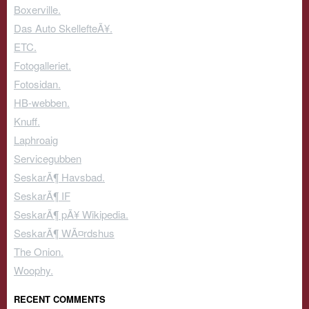
Boxerville.
Das Auto SkellefteÃ¥.
ETC.
Fotogalleriet.
Fotosidan.
HB-webben.
Knuff.
Laphroaig
Servicegubben
SeskarÃ¶ Havsbad.
SeskarÃ¶ IF
SeskarÃ¶ pÃ¥ Wikipedia.
SeskarÃ¶ WÃ¤rdshus
The Onion.
Woophy.
RECENT COMMENTS