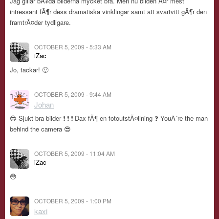
Jag gillar bÃ¥da bilderna mycket bra. Men nu bilden Ã¤r mest
intressant fÃ¶r dess dramatiska vinklingar samt att svartvitt gÃ¶r den
framtrÃ¤der tydligare.
OCTOBER 5, 2009 - 5:33 AM
iZac
Jo, tackar! 🙂
OCTOBER 5, 2009 - 9:44 AM
Johan
😎 Sjukt bra bilder ❗ ❗ ❗ Dax fÃ¶ en fotoutstÃ¤llning ❓ YouÂ´re the man
behind the camera 😎
OCTOBER 5, 2009 - 11:04 AM
iZac
😳
OCTOBER 5, 2009 - 1:00 PM
kaxi