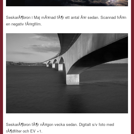
SeskarÃ¶bron i Maj mÃ¥nad fÃ¶r ett antal Ã¥r sedan. Scannad frÃ¥n
en negativ fÃ¤rgfilm.
SeskarÃ¶bron fÃ¶r nÃ¥gon vecka sedan. Digitalt s/v foto med
rÃ¶dfilter och EV +1.