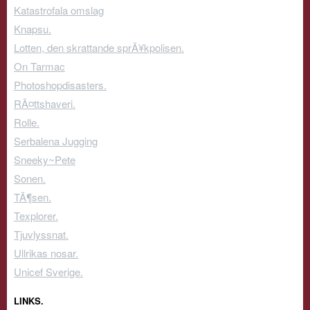
Katastrofala omslag
Knapsu.
Lotten, den skrattande sprÃ¥kpolisen.
On Tarmac
Photoshopdisasters.
RÃ¤ttshaveri.
Rolle.
Serbalena Jugging
Sneeky~Pete
Sonen.
TÃ¶sen.
Texplorer.
Tjuvlyssnat.
Ullrikas nosar.
Unicef Sverige.
LINKS.