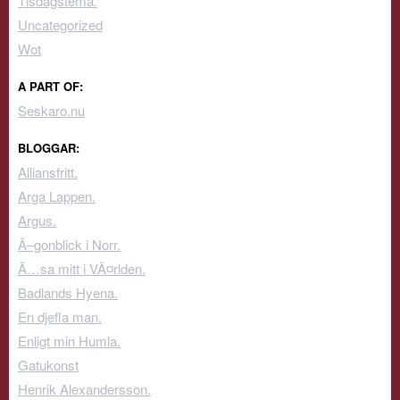
Tisdagstema.
Uncategorized
Wot
A PART OF:
Seskaro.nu
BLOGGAR:
Alliansfritt.
Arga Lappen.
Argus.
Ã–gonblick i Norr.
Ã…sa mitt i VÃ¤rlden.
Badlands Hyena.
En djefla man.
Enligt min Humla.
Gatukonst
Henrik Alexandersson.