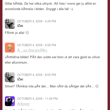
Gillar bÃ¥da. De har olika uttryck. Att fota i mono ger ju alltid en
annorlunda kÃ¤nsla i bilden. Snyggt i alla fall :-).
OCTOBER 4, 2009 - 4:29 PM
iZac
FÃ¤nk jo alla! 🙂
OCTOBER 4, 2009 - 6:56 PM
Ã…sa StenstrÃ¶m
JÃ¤ttefina bilder! PÃ¥ den undre ser bron ut att vara gjord av silver
eller alluminium.
OCTOBER 4, 2009 - 8:05 PM
iZac
Silver? TÃ¤nkte inte pÃ¥ det… Men nÃ¤r du sÃ¤ger det sÃ¥… 🙂
OCTOBER 4, 2009 - 11:09 PM
Artlover