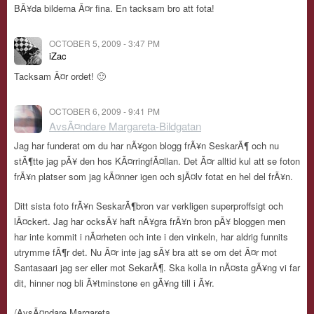
BÃ¥da bilderna Ã¤r fina. En tacksam bro att fota!
OCTOBER 5, 2009 - 3:47 PM
iZac
Tacksam Ã¤r ordet! 🙂
OCTOBER 6, 2009 - 9:41 PM
AvsÃ¤ndare Margareta-Bildgatan
Jag har funderat om du har nÃ¥gon blogg frÃ¥n SeskarÃ¶ och nu
stÃ¶tte jag pÃ¥ den hos KÃ¤rringfÃ¤llan. Det Ã¤r alltid kul att se foton
frÃ¥n platser som jag kÃ¤nner igen och sjÃ¤lv fotat en hel del frÃ¥n.
Ditt sista foto frÃ¥n SeskarÃ¶bron var verkligen superproffsigt och
lÃ¤ckert. Jag har ocksÃ¥ haft nÃ¥gra frÃ¥n bron pÃ¥ bloggen men
har inte kommit i nÃ¤rheten och inte i den vinkeln, har aldrig funnits
utrymme fÃ¶r det. Nu Ã¤r inte jag sÃ¥ bra att se om det Ã¤r mot
Santasaari jag ser eller mot SekarÃ¶. Ska kolla in nÃ¤sta gÃ¥ng vi far
dit, hinner nog bli Ã¥tminstone en gÃ¥ng till i Ã¥r.
/AvsÃ¤ndare Margareta