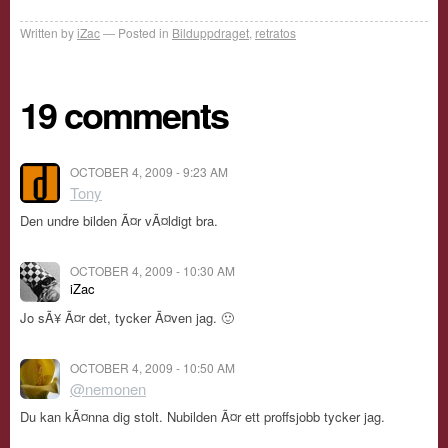
Written by
iZac
Posted in
Bilduppdraget
,
retratos
19 comments
OCTOBER 4, 2009 - 9:23 AM
Tony
Den undre bilden Ã¤r vÃ¤ldigt bra.
OCTOBER 4, 2009 - 10:30 AM
iZac
Jo sÃ¥ Ã¤r det, tycker Ã¤ven jag. 🙂
OCTOBER 4, 2009 - 10:50 AM
@nemonen
Du kan kÃ¤nna dig stolt. Nubilden Ã¤r ett proffsjobb tycker jag.