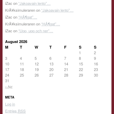
iZac
on
“Jakoavain lento”…
KrÃ¥ksimuleraren
on
“Jakoavain lento”…
iZac
on
“HÃ¶gat”…
KrÃ¥ksimuleraren
on
“HÃ¶gat”…
iZac
on
“Upp, upp och ner”…
August 2026
M
T
W
T
F
S
S
1
2
3
4
5
6
7
8
9
10
11
12
13
14
15
16
17
18
19
20
21
22
23
24
25
26
27
28
29
30
31
« Apr
META
Log in
Entries
RSS