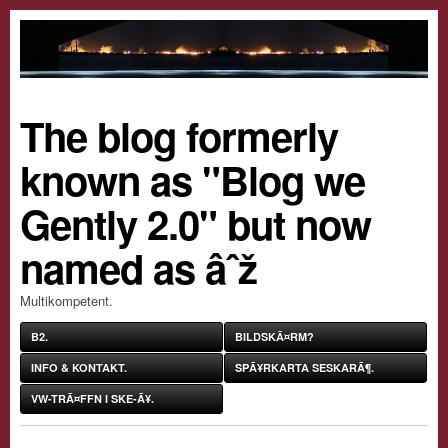
The blog formerly
known as "Blog we
Gently 2.0" but now
named as âˆž
Multikompetent.
B2.
BILDSKÃ¤RM?
INFO & KONTAKT.
SPÃ¥RKARTA SESKARÃ¶.
VW-TRÃ¤FFN I SKE-Ã¥.