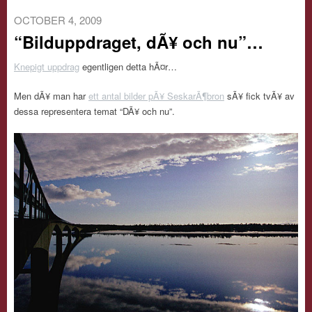
OCTOBER 4, 2009
“Bilduppdraget, dÃ¥ och nu”…
Knepigt uppdrag
egentligen detta hÃ¤r…
Men dÃ¥ man har
ett antal bilder pÃ¥ SeskarÃ¶bron
sÃ¥ fick tvÃ¥ av
dessa representera temat “DÃ¥ och nu”.