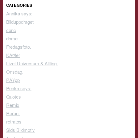
CATEGORIES
Annika says:
Bilduppdraget
cbnc
dome
Fredagsfoto.
KÃ¤fer
Livet Universum & Allting.
Onsdag.
PÃ¥pp
Pecka says:
Quotes
Remix
Rerun.
retratos
Sids Bildmotiv