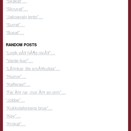
“Skakat”…
“Skruvat”…
“Jakoavain lento”…
“Surrat”…
“Busat”…
RANDOM POSTS
“Logik pÃ¥ hÃ¶g nivÃ¥”…
“Varde ljus!”…
“LÃ¤nkar, lite smÃ¥kuliga”…
“Humor”…
“Kafferast”…
“Far Ã¤r rar, mor Ã¤r en orm”…
“Jobbe”…
“Kukkolaforsens brus”…
“Key”…
“Krokat”…