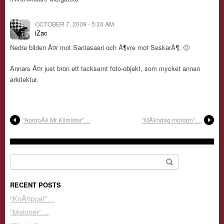
OCTOBER 7, 2009 - 5:24 AM
iZac
Nedre bilden Ã¤r mot Santasaari och Ã¶vre mot SeskarÃ¶. 🙂
Annars Ã¤r just bron ett tacksamt foto-objekt, som mycket annan
arkitektur.
“ApropÃ¥ Mr Kilmister”…
“MÃ¥ndag morgon”…
Search for:
RECENT POSTS
“KnÃ¤ppat”…
“Meloner”…