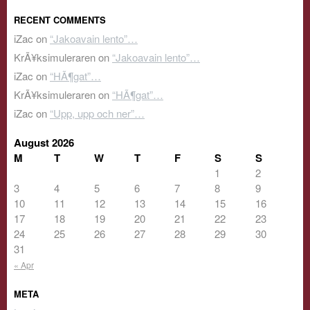
RECENT COMMENTS
iZac
on
“Jakoavain lento”…
KrÃ¥ksimuleraren
on
“Jakoavain lento”…
iZac
on
“HÃ¶gat”…
KrÃ¥ksimuleraren
on
“HÃ¶gat”…
iZac
on
“Upp, upp och ner”…
August 2026
M
T
W
T
F
S
S
1
2
3
4
5
6
7
8
9
10
11
12
13
14
15
16
17
18
19
20
21
22
23
24
25
26
27
28
29
30
31
« Apr
META