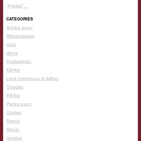
“Fredag”…
CATEGORIES
Annika says:
Bilduppdraget
cbnc
dome
Fredagsfoto.
KÃ¤fer
Livet Universum & Allting.
Onsdag.
PÃ¥pp
Pecka says:
Quotes
Remix
Rerun.
retratos