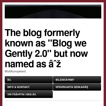
The blog formerly
known as "Blog we
Gently 2.0" but now
named as âˆž
Multikompetent.
B2.
BILDSKÃ¤RM?
INFO & KONTAKT.
SPÃ¥RKARTA SESKARÃ¶.
VW-TRÃ¤FFN I SKE-Ã¥.