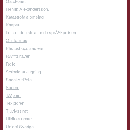
Gatukonst
Henrik Alexandersson.
Katastrofala omslag
Knapsu.
Lotten, den skrattande sprÃ¥kpolisen.
On Tarmac
Photoshopdisasters.
RÃ¤ttshaveri.
Rolle.
Serbalena Jugging
Sneeky~Pete
Sonen.
TÃ¶sen.
Texplorer.
Tjuvlyssnat.
Ullrikas nosar.
Unicef Sverige.