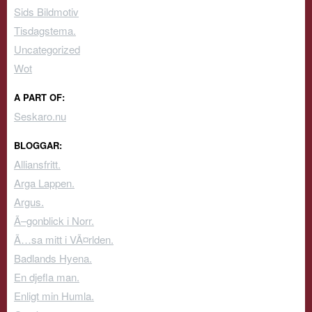
Sids Bildmotiv
Tisdagstema.
Uncategorized
Wot
A PART OF:
Seskaro.nu
BLOGGAR:
Alliansfritt.
Arga Lappen.
Argus.
Ã–gonblick i Norr.
Ã…sa mitt i VÃ¤rlden.
Badlands Hyena.
En djefla man.
Enligt min Humla.