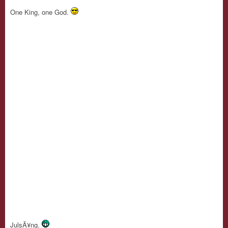
One King, one God.
JulsÃ¥ng.