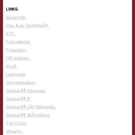
LINKS.
Boxerville.
Das Auto SkellefteÃ¥.
ETC.
Fotogalleriet.
Fotosidan.
HB-webben.
Knuff.
Laphroaig
Servicegubben
SeskarÃ¶ Havsbad.
SeskarÃ¶ IF
SeskarÃ¶ pÃ¥ Wikipedia.
SeskarÃ¶ WÃ¤rdshus
The Onion.
Woophy.