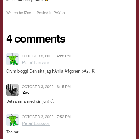
Written by
iZac
Posted in
PÃ¥pp
4 comments
OCTOBER 3, 2009 - 4:28 PM
Peter Larsson
Grym blogg! Den ska jag hÃ¥lla Ã¶gonen pÃ¥. 😛
OCTOBER 3, 2009 - 6:15 PM
iZac
Detsamma med din juh! 🙂
OCTOBER 3, 2009 - 7:52 PM
Peter Larsson
Tackar!