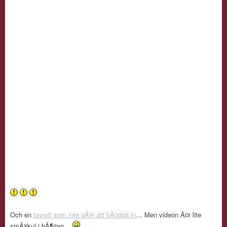
Och en
favorit som inte gÃ¥r att bÃ¤dda in
… Men videon Ã¤r lite
smÃ¥kul i bÃ¶rjan…