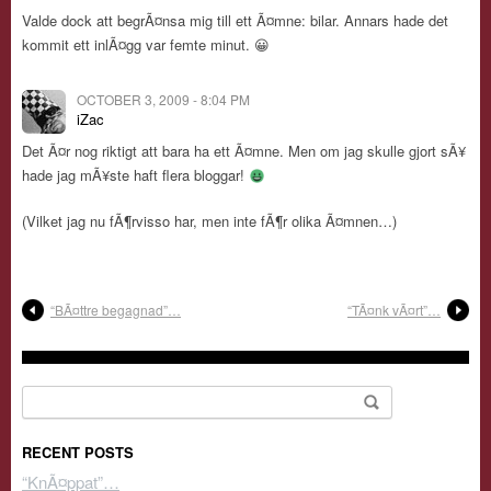
Valde dock att begrÃ¤nsa mig till ett Ã¤mne: bilar. Annars hade det
kommit ett inlÃ¤gg var femte minut. 😀
OCTOBER 3, 2009 - 8:04 PM
iZac
Det Ã¤r nog riktigt att bara ha ett Ã¤mne. Men om jag skulle gjort sÃ¥
hade jag mÃ¥ste haft flera bloggar!
(Vilket jag nu fÃ¶rvisso har, men inte fÃ¶r olika Ã¤mnen…)
“BÃ¤ttre begagnad”…
“TÃ¤nk vÃ¤rt”…
Search for:
RECENT POSTS
“KnÃ¤ppat”…