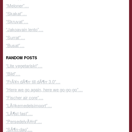
“Meloner”…
“Skakat”…
“Skruvat”…
“Jakoavain lento”…
“Surrat”…
“Busat”…
RANDOM POSTS
“Lite vegetariskt”…
“Bild”…
“FrÃ¥n dÃ¶rr till dÃ¶rr 3.0″…
“Here we go again, here we go-go-go”…
“Fischer air core”…
“LÃ¤kemedelsimport”…
“LÃ¶st fast”…
“PersedelvÃ¥rd”…
“SÃ¶n-dag”…