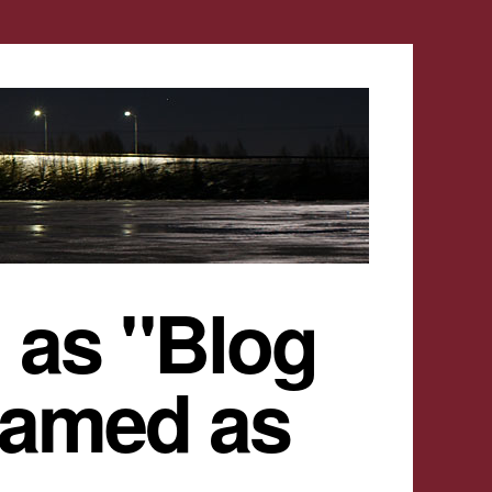
 as "Blog
named as