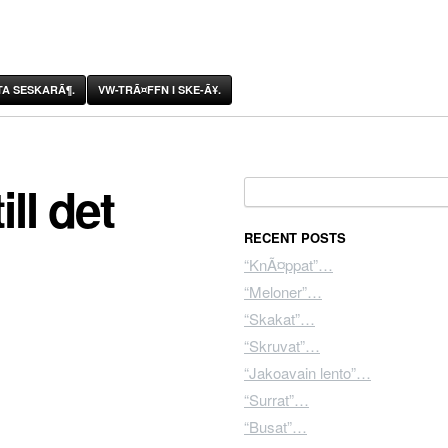
A SESKARÃ¶.
VW-TRÃ¤FFN I SKE-Ã¥.
ll det
Search for:
RECENT POSTS
“KnÃ¤ppat”…
“Meloner”…
“Skakat”…
“Skruvat”…
“Jakoavain lento”…
“Surrat”…
“Busat”…