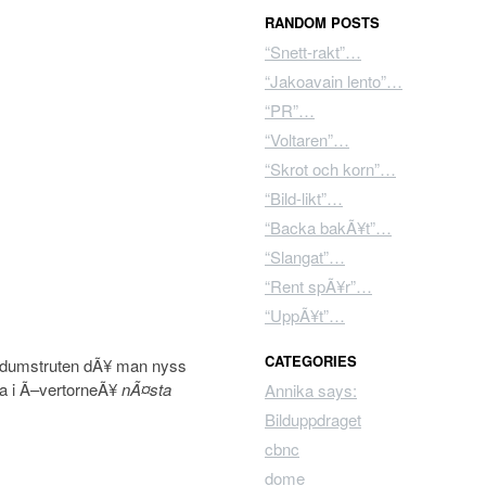
RANDOM POSTS
“Snett-rakt”…
“Jakoavain lento”…
“PR”…
“Voltaren”…
“Skrot och korn”…
“Bild-likt”…
“Backa bakÃ¥t”…
“Slangat”…
“Rent spÃ¥r”…
“UppÃ¥t”…
CATEGORIES
ig dumstruten dÃ¥ man nyss
ra i Ã–vertorneÃ¥
nÃ¤sta
Annika says:
Bilduppdraget
cbnc
dome