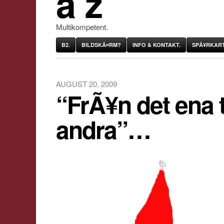
âˆž
Multikompetent.
B2.
BILDSKÃ¤RM?
INFO & KONTAKT.
SPÃ¥RKART
AUGUST 20, 2009
“FrÃ¥n det ena ti
andra”…