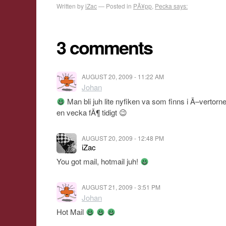
Written by
iZac
Posted in
PÃ¥pp
,
Pecka says:
3 comments
AUGUST 20, 2009 - 11:22 AM
Johan
Man bli juh lite nyfiken va som finns i Ã–vertorne
en vecka fÃ¶ tidigt 😉
AUGUST 20, 2009 - 12:48 PM
iZac
You got mail, hotmail juh!
AUGUST 21, 2009 - 3:51 PM
Johan
Hot Mail