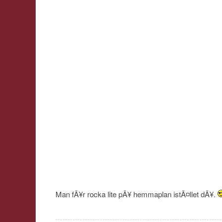
Man fÃ¥r rocka lite pÃ¥ hemmaplan istÃ¤llet dÃ¥.