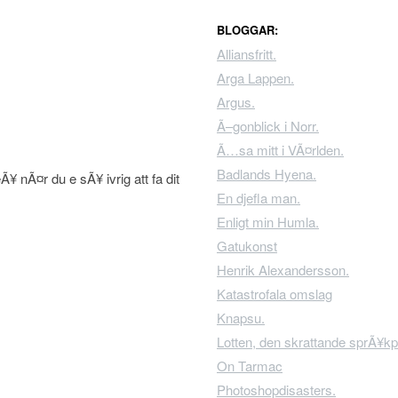
BLOGGAR:
Alliansfritt.
Arga Lappen.
Argus.
Ã–gonblick i Norr.
Ã…sa mitt i VÃ¤rlden.
Badlands Hyena.
Ã¥ nÃ¤r du e sÃ¥ ivrig att fa dit
En djefla man.
Enligt min Humla.
Gatukonst
Henrik Alexandersson.
Katastrofala omslag
Knapsu.
Lotten, den skrattande sprÃ¥kp
On Tarmac
Photoshopdisasters.