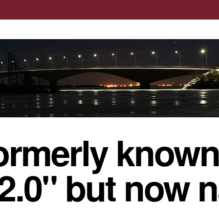
ormerly known
 2.0" but now 