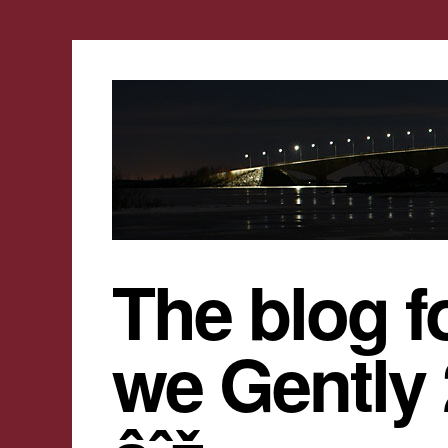
The blog f
we Gently