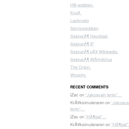
HB-webben.
Knuff.
Laphroaig
Servicegubben
SeskarÃ¶ Havsbad.
SeskarÃ¶ IF
SeskarÃ¶ pÃ¥ Wikipedia.
SeskarÃ¶ WÃ¤rdshus
The Onion.
Woophy.
RECENT COMMENTS
iZac
on
“Jakoavain lento”…
KrÃ¥ksimuleraren
on
“Jakoava
lento”…
iZac
on
“HÃ¶gat”…
KrÃ¥ksimuleraren
on
“HÃ¶gat