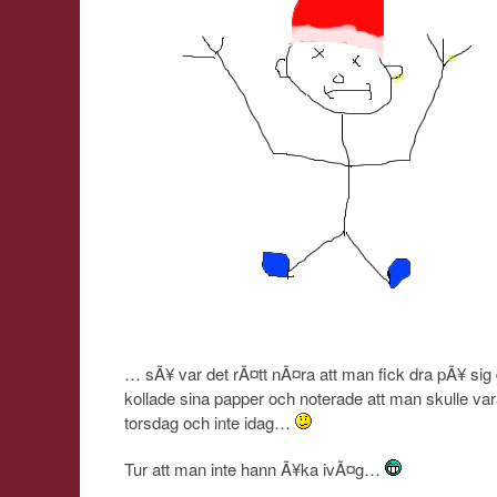
… sÃ¥ var det rÃ¤tt nÃ¤ra att man fick dra pÃ¥ s
kollade sina papper och noterade att man skulle va
torsdag och inte idag…
Tur att man inte hann Ã¥ka ivÃ¤g…