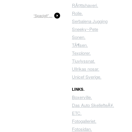
RÃ¤ttshaveri.
Rolle.
“Spacigt!”…
Serbalena Jugging
Sneeky~Pete
Sonen.
TÃ¶sen.
Texplorer.
Tjuvlyssnat.
Ullrikas nosar.
Unicef Sverige.
LINKS.
Boxerville.
Das Auto SkellefteÃ¥.
ETC.
Fotogalleriet.
Fotosidan.