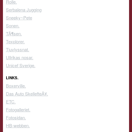
Rolle.
Serbalena Jugging
Sneeky~Pete
Sonen.
TÃ¶sen.
Texplorer.
Tjuvlyssnat.
Ullrikas nosar.
Unicef Sverige.
LINKS.
Boxerville.
Das Auto SkellefteÃ¥.
ETC.
Fotogalleriet.
Fotosidan.
HB-webben.