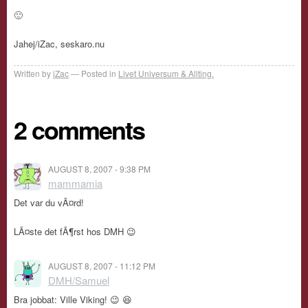
🙂
Jahej/iZac, seskaro.nu
Written by
iZac
Posted in
Livet Universum & Allting.
2 comments
AUGUST 8, 2007 - 9:38 PM
mammamia
Det var du vÃ¤rd!
LÃ¤ste det fÃ¶rst hos DMH 😉
AUGUST 8, 2007 - 11:12 PM
DMH/Samuel
Bra jobbat: Ville Viking! 😉 😆