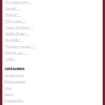
“En roadmovie”…
“Skodd”…
“Klistrat”…
“Pitt o resk”…
“Team Zamboni”…
“BlÃ¶tvÃ¤der”…
“ArmlÃ¶s”…
“Torsdag morgon”…
“SÃ¤ga upp”…
“Chill”…
CATEGORIES
Annika says:
Bilduppdraget
cbnc
dome
Fredagsfoto.