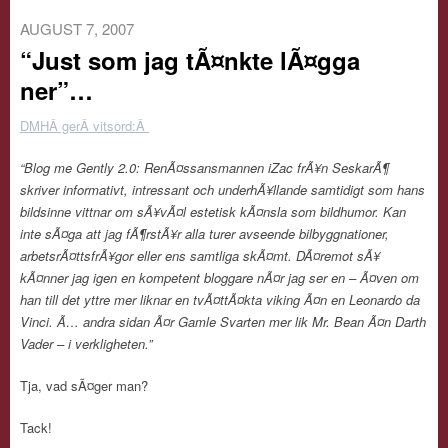
AUGUST 7, 2007
“Just som jag tÃ¤nkte lÃ¤gga
ner”…
DMHÂ gerÂ vitsord:Â
“Blog me Gently 2.0: RenÃ¤ssansmannen iZac frÃ¥n SeskarÃ¶
skriver informativt, intressant och underhÃ¥llande samtidigt som hans
bildsinne vittnar om sÃ¥vÃ¤l estetisk kÃ¤nsla som bildhumor. Kan
inte sÃ¤ga att jag fÃ¶rstÃ¥r alla turer avseende bilbyggnationer,
arbetsrÃ¤ttsfrÃ¥gor eller ens samtliga skÃ¤mt. DÃ¤remot sÃ¥
kÃ¤nner jag igen en kompetent bloggare nÃ¤r jag ser en – Ã¤ven om
han till det yttre mer liknar en tvÃ¤ttÃ¤kta viking Ã¤n en Leonardo da
Vinci. Ã… andra sidan Ã¤r Gamle Svarten mer lik Mr. Bean Ã¤n Darth
Vader – i verkligheten.”
Tja, vad sÃ¤ger man?
Tack!