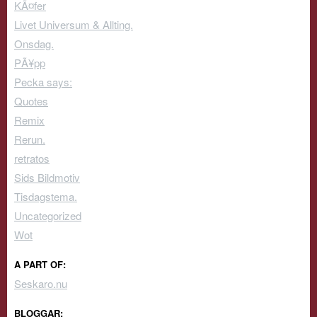
KÃ¤fer
Livet Universum & Allting.
Onsdag.
PÃ¥pp
Pecka says:
Quotes
Remix
Rerun.
retratos
Sids Bildmotiv
Tisdagstema.
Uncategorized
Wot
A PART OF:
Seskaro.nu
BLOGGAR: