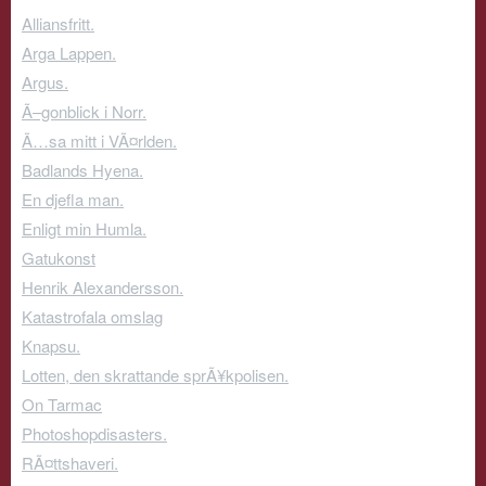
Alliansfritt.
Arga Lappen.
Argus.
Ã–gonblick i Norr.
Ã…sa mitt i VÃ¤rlden.
Badlands Hyena.
En djefla man.
Enligt min Humla.
Gatukonst
Henrik Alexandersson.
Katastrofala omslag
Knapsu.
Lotten, den skrattande sprÃ¥kpolisen.
On Tarmac
Photoshopdisasters.
RÃ¤ttshaveri.