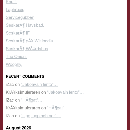
Knuff.
Laphroaig
Servicegubben
SeskarÃ¶ Havsbad.
SeskarÃ¶ IF
SeskarÃ¶ pÃ¥ Wikipedia.
SeskarÃ¶ WÃ¤rdshus
The Onion.
Woophy.
RECENT COMMENTS
iZac
on
“Jakoavain lento”…
KrÃ¥ksimuleraren
on
“Jakoavain lento”…
iZac
on
“HÃ¶gat”…
KrÃ¥ksimuleraren
on
“HÃ¶gat”…
iZac
on
“Upp, upp och ner”…
August 2026