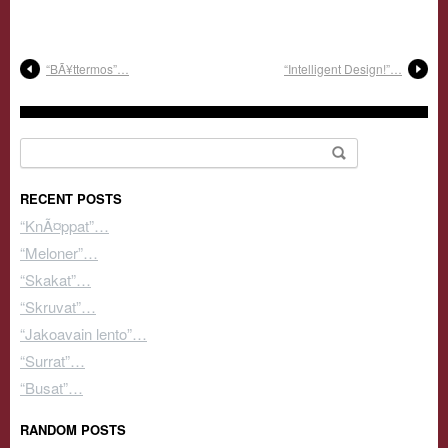
“BÃ¥ttermos”…
“Intelligent Design!”…
Search for:
RECENT POSTS
“KnÃ¤ppat”…
“Meloner”…
“Skakat”…
“Skruvat”…
“Jakoavain lento”…
“Surrat”…
“Busat”…
RANDOM POSTS