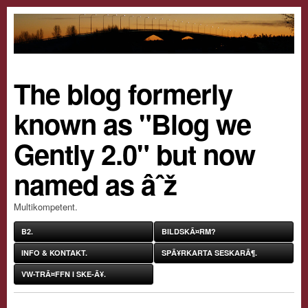
The blog formerly
known as "Blog we
Gently 2.0" but now
named as âˆž
Multikompetent.
B2.
BILDSKÃ¤RM?
INFO & KONTAKT.
SPÃ¥RKARTA SESKARÃ¶.
VW-TRÃ¤FFN I SKE-Ã¥.