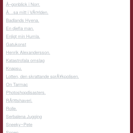
Ã–gonblick i Norr.
Ã…sa mitt i VÃ¤rlden.
Badlands Hyena.
En djefla man.
Enligt min Humla.
Gatukonst
Henrik Alexandersson.
Katastrofala omslag
Knapsu.
Lotten, den skrattande sprÃ¥kpolisen.
On Tarmac
Photoshopdisasters.
RÃ¤ttshaveri.
Rolle.
Serbalena Jugging
Sneeky~Pete
Sonen.