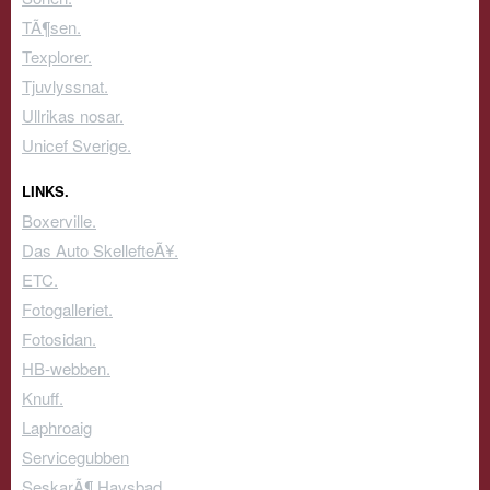
TÃ¶sen.
Texplorer.
Tjuvlyssnat.
Ullrikas nosar.
Unicef Sverige.
LINKS.
Boxerville.
Das Auto SkellefteÃ¥.
ETC.
Fotogalleriet.
Fotosidan.
HB-webben.
Knuff.
Laphroaig
Servicegubben
SeskarÃ¶ Havsbad.