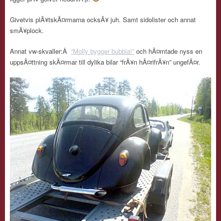
Givetvis plÃ¥tskÃ¤rmarna ocksÃ¥ juh. Samt sidolister och annat
smÃ¥plock.
Annat vw-skvaller:Â
“Molly bygger bubbla!”
och hÃ¤mtade nyss en
uppsÃ¤ttning skÃ¤rmar till dylika bilar “frÃ¥n hÃ¤rifrÃ¥n” ungefÃ¤r.