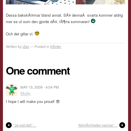
Dessa bakskÃ¤rmar bland annat. SÃ¥ dennaÂ svarta kommer aldrig
mer se ut som den gjorde dÃ¥, fÃ¶rra sommaren!
Och det gillar vi.
Written by
iZac
Posted in
KÃ¤fer
One comment
MAY 15, 2009 - 4:04 PM
Molly
I hope I will make you proud! 😎
“Ja just det!”…
“AllmÃ¤nheten varnas”…