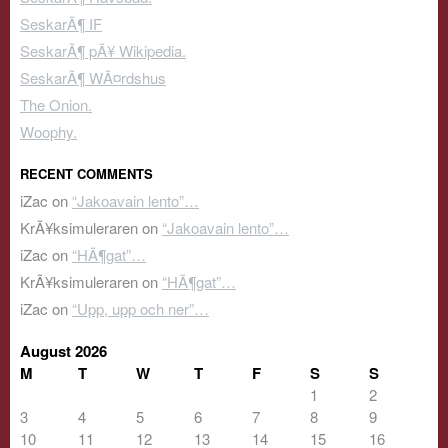
SeskarÃ¶ IF
SeskarÃ¶ pÃ¥ Wikipedia.
SeskarÃ¶ WÃ¤rdshus
The Onion.
Woophy.
RECENT COMMENTS
iZac
on
“Jakoavain lento”…
KrÃ¥ksimuleraren
on
“Jakoavain lento”…
iZac
on
“HÃ¶gat”…
KrÃ¥ksimuleraren
on
“HÃ¶gat”…
iZac
on
“Upp, upp och ner”…
August 2026
M
T
W
T
F
S
S
1
2
3
4
5
6
7
8
9
10
11
12
13
14
15
16