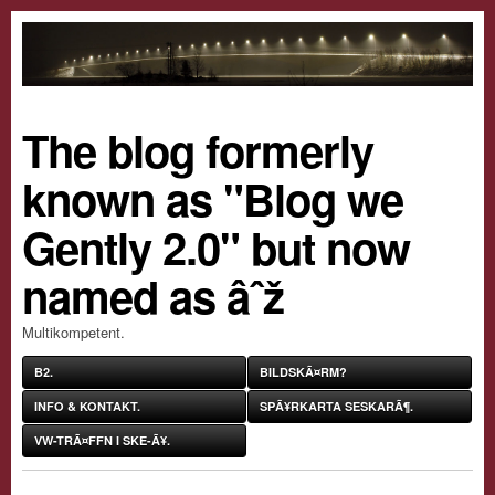
The blog formerly
known as "Blog we
Gently 2.0" but now
named as âˆž
Multikompetent.
B2.
BILDSKÃ¤RM?
INFO & KONTAKT.
SPÃ¥RKARTA SESKARÃ¶.
VW-TRÃ¤FFN I SKE-Ã¥.