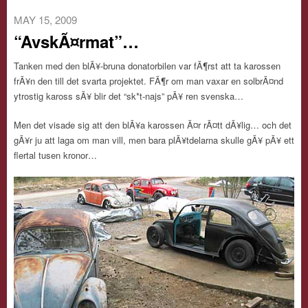
MAY 15, 2009
“AvskÃ¤rmat”…
Tanken med den blÃ¥-bruna donatorbilen var fÃ¶rst att ta karossen
frÃ¥n den till det svarta projektet. FÃ¶r om man vaxar en solbrÃ¤nd
ytrostig kaross sÃ¥ blir det “sk*t-najs” pÃ¥ ren svenska…
Men det visade sig att den blÃ¥a karossen Ã¤r rÃ¤tt dÃ¥lig… och det
gÃ¥r ju att laga om man vill, men bara plÃ¥tdelarna skulle gÃ¥ pÃ¥ ett
flertal tusen kronor…