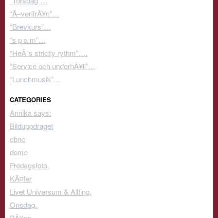
“Torsdag”…
“Ã–verifrÃ¥n”…
“Brevkurs”…
“s p a m”…
“HeÂ´s strictly rythm”….
“Service och underhÃ¥ll”…
“Lunchmusik”…
CATEGORIES
Annika says:
Bilduppdraget
cbnc
dome
Fredagsfoto.
KÃ¤fer
Livet Universum & Allting.
Onsdag.
PÃ¥pp