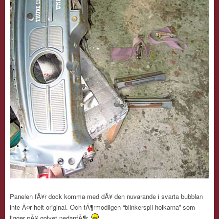
Panelen fÃ¥r dock komma med dÃ¥ den nuvarande i svarta bubblan
inte Ã¤r helt original. Och fÃ¶rmodligen “blinkerspil-holkarna” som
ligger pÃ¥ golvet nedanfÃ¶r.