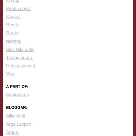
Pecka says:
Quotes
Remix
Rerun.
retratos
Sids Bildmotiv
Tisdagstema.
Uncategorized
Wot
A PART OF:
Seskaro.nu
BLOGGAR:
Alliansfritt.
Arga Lappen.
Argus.