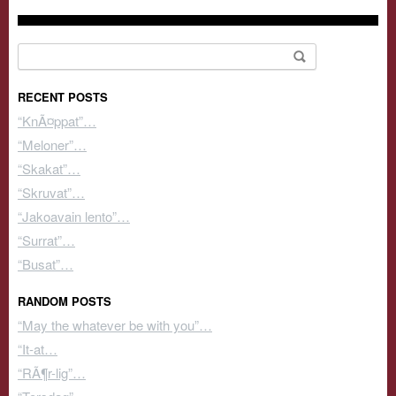
Search for:
RECENT POSTS
“KnÃ¤ppat”…
“Meloner”…
“Skakat”…
“Skruvat”…
“Jakoavain lento”…
“Surrat”…
“Busat”…
RANDOM POSTS
“May the whatever be with you”…
“It-at…
“RÃ¶r-lig”…