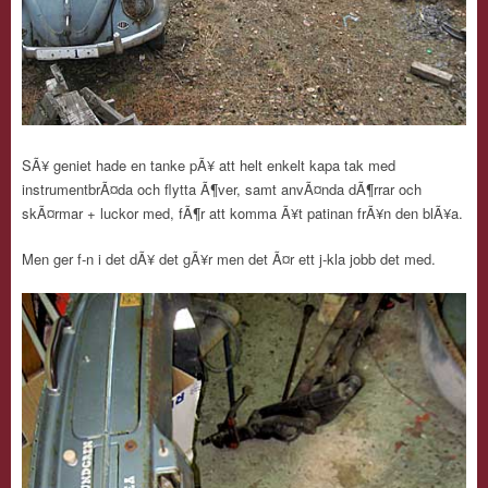
SÃ¥ geniet hade en tanke pÃ¥ att helt enkelt kapa tak med
instrumentbrÃ¤da och flytta Ã¶ver, samt anvÃ¤nda dÃ¶rrar och
skÃ¤rmar + luckor med, fÃ¶r att komma Ã¥t patinan frÃ¥n den blÃ¥a.
Men ger f-n i det dÃ¥ det gÃ¥r men det Ã¤r ett j-kla jobb det med.