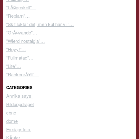
“LÃ¤geskoll”…
“Replarn”…
“Skit luktar det, men kul har vi!”…
“GrÃ¤vande”…
“Wierd nostalgia”…
“Heyy!”…
“Fullmatad”…
“Lite”…
“RackenrÃ¥ll”…
CATEGORIES
Annika says:
Bilduppdraget
cbnc
dome
Fredagsfoto.
KÃ¤fer