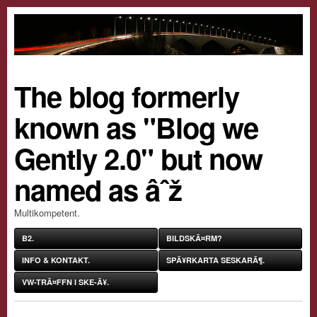
The blog formerly
known as "Blog we
Gently 2.0" but now
named as âˆž
Multikompetent.
B2.
BILDSKÃ¤RM?
INFO & KONTAKT.
SPÃ¥RKARTA SESKARÃ¶.
VW-TRÃ¤FFN I SKE-Ã¥.