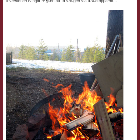
inversionen tvingar rÃ¶ken att ta vÃ¤gen via trÃ¤dtopparna…