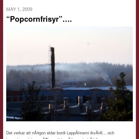
MAY 1, 2009
“Popcornfrisyr”….
Det verkar att nÃ¥gon eldar bordi LeppÃ¤nemi ikvÃ¤ll… och