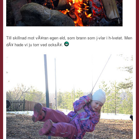
Till skillnad mot vÃ¥ran egen eld, som brann som j-vlar i h-lvetet. Men
dÃ¥ hade vi ju torr ved ocksÃ¥.