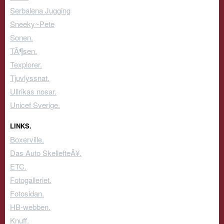
Serbalena Jugging
Sneeky~Pete
Sonen.
TÃ¶sen.
Texplorer.
Tjuvlyssnat.
Ullrikas nosar.
Unicef Sverige.
LINKS.
Boxerville.
Das Auto SkellefteÃ¥.
ETC.
Fotogalleriet.
Fotosidan.
HB-webben.
Knuff.