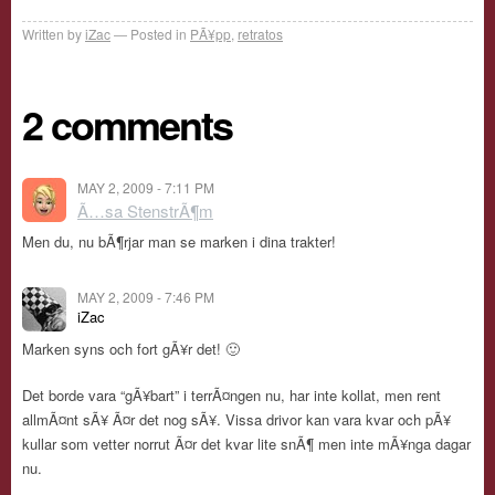
Written by
iZac
Posted in
PÃ¥pp
,
retratos
2 comments
MAY 2, 2009 - 7:11 PM
Ã…sa StenstrÃ¶m
Men du, nu bÃ¶rjar man se marken i dina trakter!
MAY 2, 2009 - 7:46 PM
iZac
Marken syns och fort gÃ¥r det! 🙂
Det borde vara “gÃ¥bart” i terrÃ¤ngen nu, har inte kollat, men rent
allmÃ¤nt sÃ¥ Ã¤r det nog sÃ¥. Vissa drivor kan vara kvar och pÃ¥
kullar som vetter norrut Ã¤r det kvar lite snÃ¶ men inte mÃ¥nga dagar
nu.