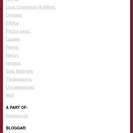
Livet Universum & Allting.
Onsdag.
PÃ¥pp
Pecka says:
Quotes
Remix
Rerun.
retratos
Sids Bildmotiv
Tisdagstema.
Uncategorized
Wot
A PART OF:
Seskaro.nu
BLOGGAR: