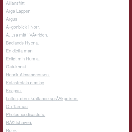
Alliansfritt.
Arga Lappen.
Argus.
Ã–gonblick i Norr.
Ã…sa mitt i VÃ¤rlden.
Badlands Hyena.
En djefla man.
Enligt min Humla.
Gatukonst
Henrik Alexandersson.
Katastrofala omslag
Knapsu.
Lotten, den skrattande sprÃ¥kpolisen.
On Tarmac
Photoshopdisasters.
RÃ¤ttshaveri.
Rolle.