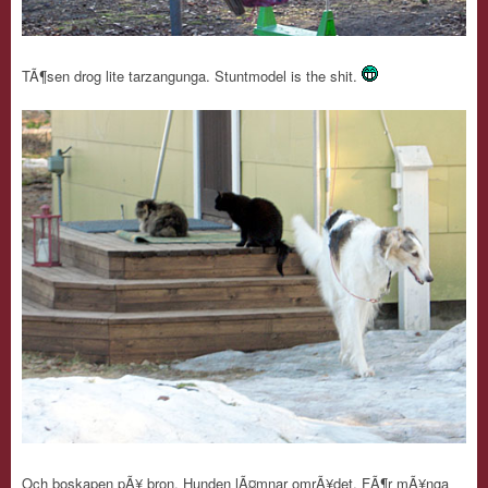
TÃ¶sen drog lite tarzangunga. Stuntmodel is the shit.
Och boskapen pÃ¥ bron. Hunden lÃ¤mnar omrÃ¥det. FÃ¶r mÃ¥nga