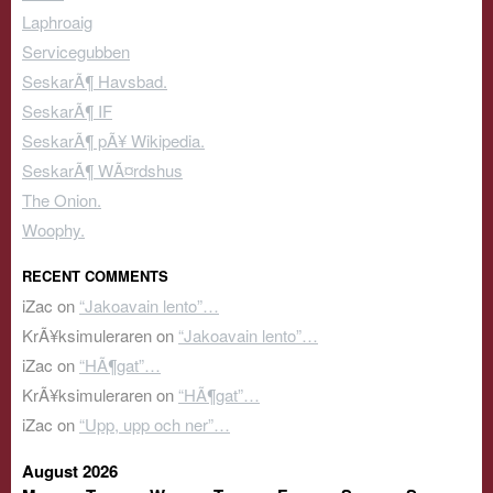
Laphroaig
Servicegubben
SeskarÃ¶ Havsbad.
SeskarÃ¶ IF
SeskarÃ¶ pÃ¥ Wikipedia.
SeskarÃ¶ WÃ¤rdshus
The Onion.
Woophy.
RECENT COMMENTS
iZac
on
“Jakoavain lento”…
KrÃ¥ksimuleraren
on
“Jakoavain lento”…
iZac
on
“HÃ¶gat”…
KrÃ¥ksimuleraren
on
“HÃ¶gat”…
iZac
on
“Upp, upp och ner”…
August 2026