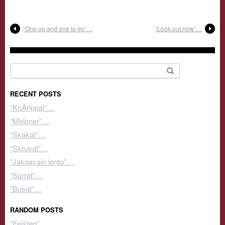
“One up and one to go”…
“Look out now”…
Search for:
RECENT POSTS
“KnÃ¤ppat”…
“Meloner”…
“Skakat”…
“Skruvat”…
“Jakoavain lento”…
“Surrat”…
“Busat”…
RANDOM POSTS
“Felsteg”…