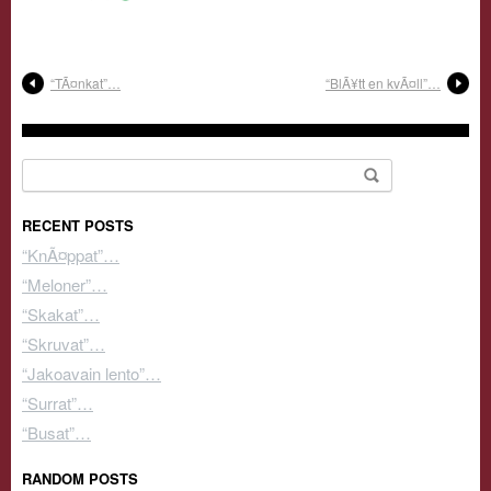
“TÃ¤nkat”…
“BlÃ¥tt en kvÃ¤ll”…
Search for:
RECENT POSTS
“KnÃ¤ppat”…
“Meloner”…
“Skakat”…
“Skruvat”…
“Jakoavain lento”…
“Surrat”…
“Busat”…
RANDOM POSTS