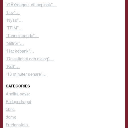
“GÃ¥rdagen, ett axplock”…
“Lov”…
“Nyss”…
“TFIM”…
“Tunnelseende”…
“Siffror”…
“Hackebank”…
“Delaktighet och dialog”…
“Koll”…
“13 minuter senare”…
CATEGORIES
Annika says:
Bilduppdraget
cbnc
dome
Fredagsfoto.