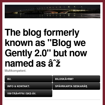
The blog formerly
known as "Blog we
Gently 2.0" but now
named as âˆž
Multikompetent.
B2.
BILDSKÃ¤RM?
INFO & KONTAKT.
SPÃ¥RKARTA SESKARÃ¶.
VW-TRÃ¤FFN I SKE-Ã¥.