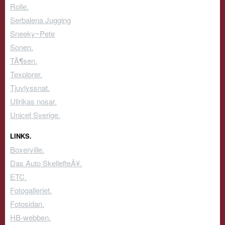
Rolle.
Serbalena Jugging
Sneeky~Pete
Sonen.
TÃ¶sen.
Texplorer.
Tjuvlyssnat.
Ullrikas nosar.
Unicef Sverige.
LINKS.
Boxerville.
Das Auto SkellefteÃ¥.
ETC.
Fotogalleriet.
Fotosidan.
HB-webben.