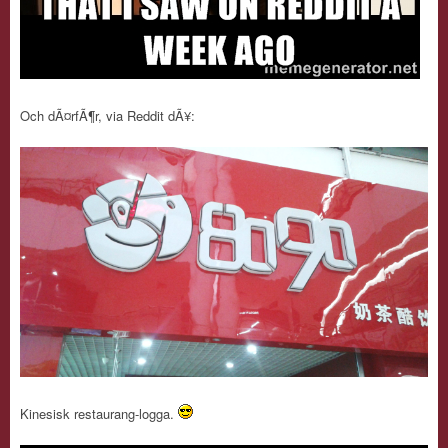
Och dÃ¤rfÃ¶r, via Reddit dÃ¥:
Kinesisk restaurang-logga.