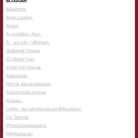
BLOGGAR:
Alliansfritt.
Arga Lappen.
Argus.
Ã–gonblick i Norr.
Ã…sa mitt i VÃ¤rlden.
Badlands Hyena.
En djefla man.
Enligt min Humla.
Gatukonst
Henrik Alexandersson.
Katastrofala omslag
Knapsu.
Lotten, den skrattande sprÃ¥kpolisen.
On Tarmac
Photoshopdisasters.
RÃ¤ttshaveri.