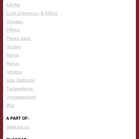
KÃ¤fer
Livet Universum & Allting.
Onsdag.
PÃ¥pp
Pecka says:
Quotes
Remix
Rerun.
retratos
Sids Bildmotiv
Tisdagstema.
Uncategorized
Wot
A PART OF:
Seskaro.nu