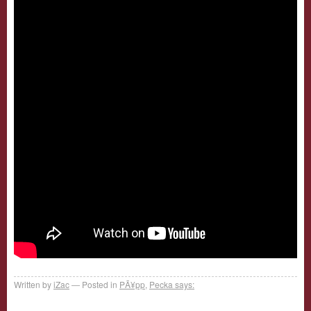
Written by
iZac
Posted in
PÃ¥pp
,
Pecka says: