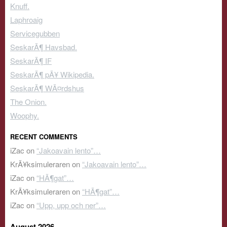
Knuff.
Laphroaig
Servicegubben
SeskarÃ¶ Havsbad.
SeskarÃ¶ IF
SeskarÃ¶ pÃ¥ Wikipedia.
SeskarÃ¶ WÃ¤rdshus
The Onion.
Woophy.
RECENT COMMENTS
iZac
on
“Jakoavain lento”…
KrÃ¥ksimuleraren
on
“Jakoavain lento”…
iZac
on
“HÃ¶gat”…
KrÃ¥ksimuleraren
on
“HÃ¶gat”…
iZac
on
“Upp, upp och ner”…
August 2026