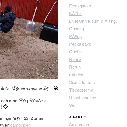
Fredagsfoto.
KÃ¤fer
Livet Universum & Allting.
Onsdag.
PÃ¥pp
Pecka says:
Quotes
Remix
Rerun.
retratos
Sids Bildmotiv
Ã¤llet fÃ¶r att skotta snÃ¶…
Tisdagstema.
Uncategorized
, och man fÃ¥r pÃ¥stÃ¥ att
Wot
l!
A PART OF:
 nytt fÃ¶r i Ã¥r Ã¤r att,
Seskaro.nu
 Ã¤ven
campingen