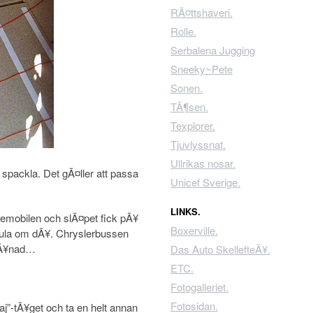
RÃ¤ttshaveri.
Rolle.
Serbalena Jugging
Sneeky~Pete
Sonen.
TÃ¶sen.
Texplorer.
Tjuvlyssnat.
Ullrikas nosar.
 spackla. Det gÃ¤ller att passa
Unicef Sverige.
LINKS.
cemobilen och slÃ¤pet fick pÃ¥
Boxerville.
sula om dÃ¥. Chryslerbussen
mÃ¥nad…
Das Auto SkellefteÃ¥.
ETC.
Fotogalleriet.
Fotosidan.
j”-tÃ¥get och ta en helt annan