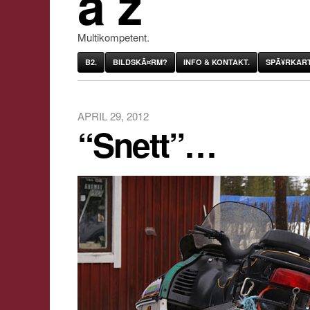
âˆž
Multikompetent.
B2.
BILDSKÃ¤RM?
INFO & KONTAKT.
SPÃ¥RKART
APRIL 29, 2012
“Snett”…