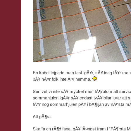
En kabel tejpade man fast igÃ¥r, sÃ¥ idag fÃ¥r man
pÃ¥ nÃ¤r folk inte Ã¤r hemma.
Sen vet vi inte sÃ¥ mycket mer, fÃ¶rutom att servi
sommahjulen igÃ¥r sÃ¥ endast tvÃ¥ bilar kvar att 
fÃ¥r nog sommarhjulen pÃ¥ i bÃ¶rjan av nÃ¤sta 
Att gÃ¶ra:
Skaffa en rÃ¶d fana, gÃ¥ lÃ¤ngst fram i “FÃ¶rsta Ma