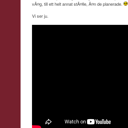
vÃ¤g, till ett helt annat stÃ¤lle, Ã¤n de planerade.
Vi ser ju.