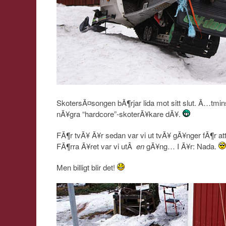
SkotersÃ¤songen bÃ¶rjar lida mot sitt slut. Ã…tmin
nÃ¥gra “hardcore”-skoterÃ¥kare dÃ¥.
FÃ¶r tvÃ¥ Ã¥r sedan var vi ut tvÃ¥ gÃ¥nger fÃ¶r att 
FÃ¶rra Ã¥ret var vi utÂ
en
gÃ¥ng… I Ã¥r: Nada.
Men billigt blir det!