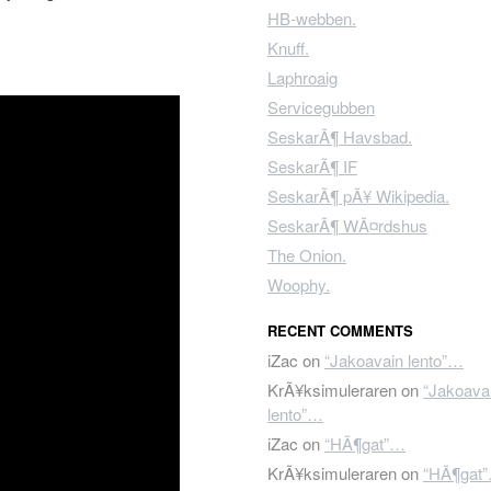
HB-webben.
Knuff.
Laphroaig
Servicegubben
SeskarÃ¶ Havsbad.
SeskarÃ¶ IF
SeskarÃ¶ pÃ¥ Wikipedia.
SeskarÃ¶ WÃ¤rdshus
The Onion.
Woophy.
RECENT COMMENTS
iZac
on
“Jakoavain lento”…
KrÃ¥ksimuleraren
on
“Jakoava
lento”…
iZac
on
“HÃ¶gat”…
KrÃ¥ksimuleraren
on
“HÃ¶gat