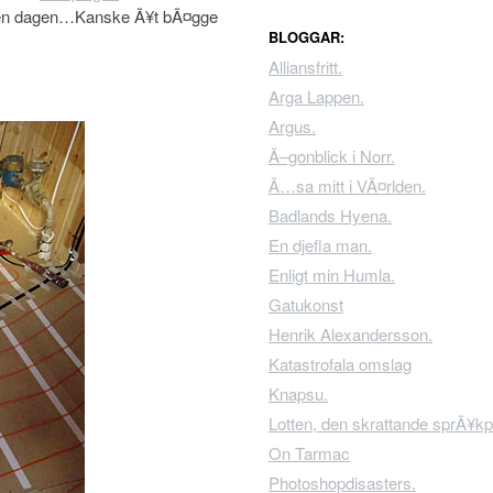
r den dagen…Kanske Ã¥t bÃ¤gge
BLOGGAR:
Alliansfritt.
Arga Lappen.
Argus.
Ã–gonblick i Norr.
Ã…sa mitt i VÃ¤rlden.
Badlands Hyena.
En djefla man.
Enligt min Humla.
Gatukonst
Henrik Alexandersson.
Katastrofala omslag
Knapsu.
Lotten, den skrattande sprÃ¥kp
On Tarmac
Photoshopdisasters.