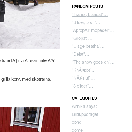
RANDOM POSTS
“Trams, blandat”…
“Bilder, 5 st.”…
“ApropÃ¥ mopeder”…
“Gropat”…
“Uisge beatha”…
“Delat”…
stone fÃ¶r vi,Â som inte Ã¤r
“The show goes on”…
“KnÃ¤ppt”…
“NÃ¥ nu!”…
grilla korv, med skotrarna.
“3 bilder”…
CATEGORIES
Annika says:
Bilduppdraget
cbnc
dome