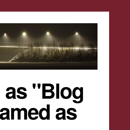
 as "Blog
named as