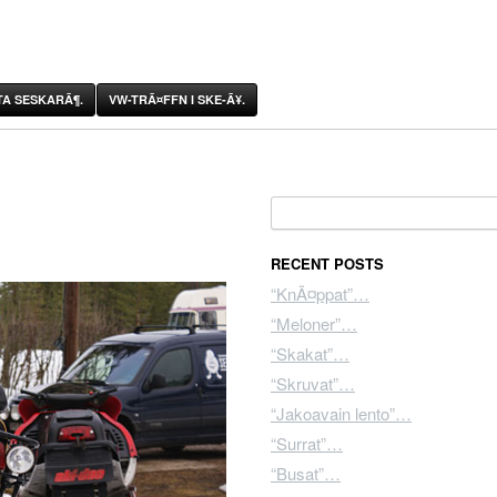
A SESKARÃ¶.
VW-TRÃ¤FFN I SKE-Ã¥.
Search for:
RECENT POSTS
“KnÃ¤ppat”…
“Meloner”…
“Skakat”…
“Skruvat”…
“Jakoavain lento”…
“Surrat”…
“Busat”…