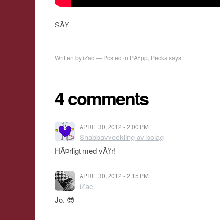
SÃ¥.
Written by
iZac
Posted in
PÃ¥pp
,
Pecka says:
4 comments
APRIL 30, 2012 - 2:00 PM
Snabbavveckling av bolag
HÃ¤rligt med vÃ¥r!
APRIL 30, 2012 - 2:15 PM
iZac
Jo. 😎