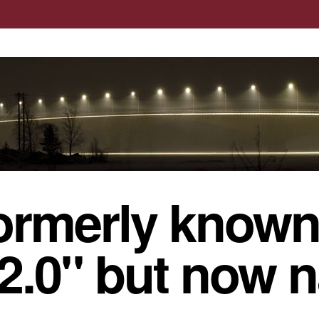
ormerly known
 2.0" but now 