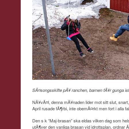
SÃ¤songsskifte pÃ¥ ranchen, barnen fÃ¥r gunga ist
NÃ¥vÃ¤l, denna mÃ¥naden lider mot sitt slut, snart
April rusade fÃ¶rbi, inte obemÃ¤rkt men fort i alla fal
Den s k “Maj-brasan” ska eldas vilken dag som helst,
utÃ¶ver den vanliga brasan vid idrottsplan, ordnar