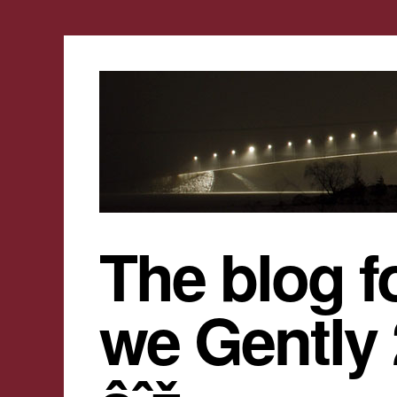
The blog f
we Gently