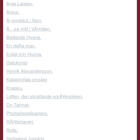
Arga Lappen.
Argus.
Ã–gonblick i Norr.
Ã…sa mitt i VÃ¤rlden.
Badlands Hyena.
En djefla man.
Enligt min Humla.
Gatukonst
Henrik Alexandersson.
Katastrofala omslag
Knapsu.
Lotten, den skrattande sprÃ¥kpolisen.
On Tarmac
Photoshopdisasters.
RÃ¤ttshaveri.
Rolle.
Serbalena Jugging