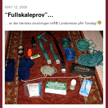
MAY 12, 2008
“Fullskaleprov”…
… av den tekniska utrustningen infÃ¶r Londonresan pÃ¥ Torsdag!