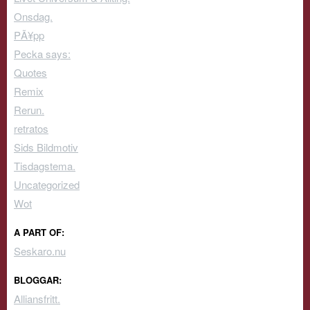
Onsdag.
PÃ¥pp
Pecka says:
Quotes
Remix
Rerun.
retratos
Sids Bildmotiv
Tisdagstema.
Uncategorized
Wot
A PART OF:
Seskaro.nu
BLOGGAR:
Alliansfritt.