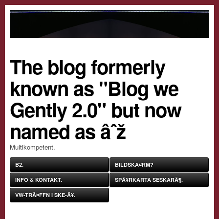
The blog formerly
known as "Blog we
Gently 2.0" but now
named as âˆž
Multikompetent.
B2.
BILDSKÃ¤RM?
INFO & KONTAKT.
SPÃ¥RKARTA SESKARÃ¶.
VW-TRÃ¤FFN I SKE-Ã¥.