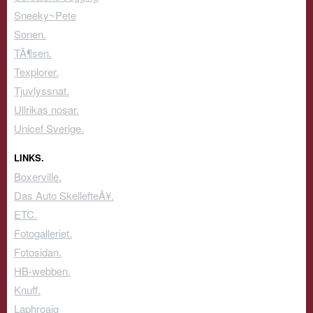
Sneeky~Pete
Sonen.
TÃ¶sen.
Texplorer.
Tjuvlyssnat.
Ullrikas nosar.
Unicef Sverige.
LINKS.
Boxerville.
Das Auto SkellefteÃ¥.
ETC.
Fotogalleriet.
Fotosidan.
HB-webben.
Knuff.
Laphroaig