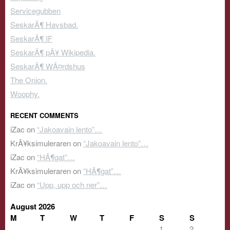
Servicegubben
SeskarÃ¶ Havsbad.
SeskarÃ¶ IF
SeskarÃ¶ pÃ¥ Wikipedia.
SeskarÃ¶ WÃ¤rdshus
The Onion.
Woophy.
RECENT COMMENTS
iZac
on
“Jakoavain lento”…
KrÃ¥ksimuleraren
on
“Jakoavain lento”…
iZac
on
“HÃ¶gat”…
KrÃ¥ksimuleraren
on
“HÃ¶gat”…
iZac
on
“Upp, upp och ner”…
August 2026
M
T
W
T
F
S
S
1
2