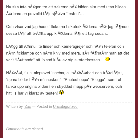
Nu ska inte nÃ¥gon tro att sakerna pÃ¥ bilden ska med utan bilden
Ã¤r bara en provbild fÃ¶r sjÃ¤lva “testen”…
Och visar vad jag hade i fickorna i skoterklÃ¤derna nÃ¤r jag tÃ¶mde
dessa fÃ¶r att tvÃ¤tta upp klÃ¤derna fÃ¶r ett tag sedan…
LÃ¤gg till Ã¤nnu lite linser och kameragrejer och nÃ¥n telefon och
nÃ¥n ficklampa och nÃ¥n kniv med mera, sÃ¥ fÃ¶rstÃ¥r man att det
varit “lÃ¤ttande” att ibland klÃ¤ av sig skoterdressen…
NÃ¥vÃ¤l, fullskaleprovet innebar, alltsÃ¥bÃ¤rbart och trÃ¥dlÃ¶st,
“spara bilder frÃ¥n minneskort”- “Photoshoppa”-“Blogga”- samt att
tanka upp originalbilden i en skyddad mapp pÃ¥ webservern, och
hittills har vi klarat av testen!
Written by
iZac
Posted in
Uncategorized
Comments are closed.