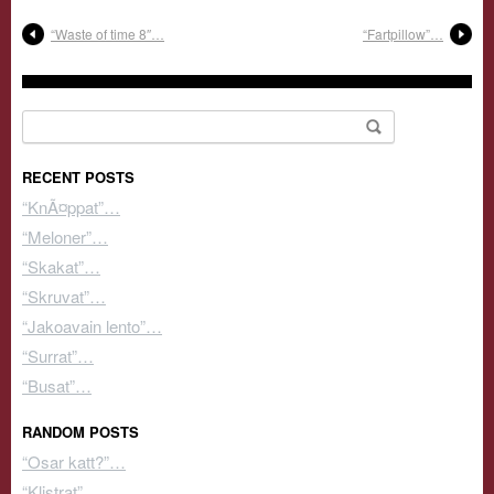
“Waste of time 8″…
“Fartpillow”…
Search for:
RECENT POSTS
“KnÃ¤ppat”…
“Meloner”…
“Skakat”…
“Skruvat”…
“Jakoavain lento”…
“Surrat”…
“Busat”…
RANDOM POSTS
“Osar katt?”…
“Klistrat”…