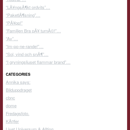
“LÃ¥ngsÃ¶kt ordvits”…
“PaketlÃ¶sning”…
“PÃ¥pp!”
“Familjen Bra pÃ¥ turnÃ©!”…
“Av”…
“Im-po-ne-rande!”…
“Sol, vind och snÃ¶”…
“I gryningsljuset flammar brand”…
CATEGORIES
Annika says:
Bilduppdraget
cbnc
dome
Fredagsfoto.
KÃ¤fer
Livet Universum & Allting.