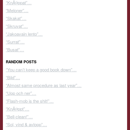
“KnÃ¤ppat”…
“Meloner”…
“Skakat”…
“Skruvat”…
“Jakoavain lento”…
“Surrat”…
“Busat”…
RANDOM POSTS
“You can’t keep a good book down”…
“Bild”…
“Almost same procedure as last year”…
“Upp och ner”…
“Flash-mob is the shit!”…
“KnÃ¤ppt”…
“Bell-clean!”…
“Sol, vind & avlopp”…