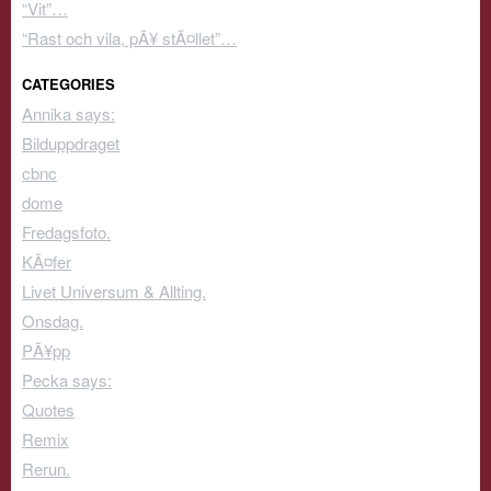
“Vit”…
“Rast och vila, pÃ¥ stÃ¤llet”…
CATEGORIES
Annika says:
Bilduppdraget
cbnc
dome
Fredagsfoto.
KÃ¤fer
Livet Universum & Allting.
Onsdag.
PÃ¥pp
Pecka says:
Quotes
Remix
Rerun.