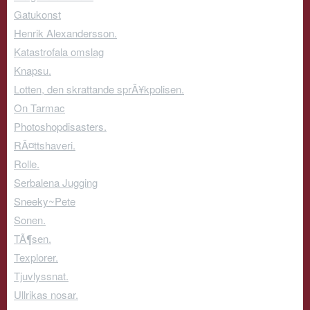
Gatukonst
Henrik Alexandersson.
Katastrofala omslag
Knapsu.
Lotten, den skrattande sprÃ¥kpolisen.
On Tarmac
Photoshopdisasters.
RÃ¤ttshaveri.
Rolle.
Serbalena Jugging
Sneeky~Pete
Sonen.
TÃ¶sen.
Texplorer.
Tjuvlyssnat.
Ullrikas nosar.