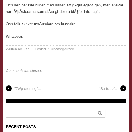
Och sen har inte bilden med saken att gÃ¶ra egentligen, men ansvar
har fÃ¶rÃ¤ldrarna som slÃ¤ngt dessa blÃ¶jor inte tagit.
Och folk skriver insÃ¤ndare om hundskit…
Whatever.
Written by
iZac
Posted in
Uncategorized
Comments are closed.
“TÃ¥g-ordning”…
“Surfs up”…
Search for:
RECENT POSTS