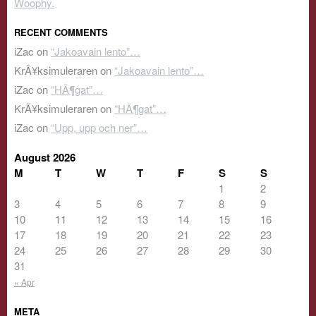
Woophy.
RECENT COMMENTS
iZac
on
“Jakoavain lento”…
KrÃ¥ksimuleraren
on
“Jakoavain lento”…
iZac
on
“HÃ¶gat”…
KrÃ¥ksimuleraren
on
“HÃ¶gat”…
iZac
on
“Upp, upp och ner”…
August 2026
M
T
W
T
F
S
S
1
2
3
4
5
6
7
8
9
10
11
12
13
14
15
16
17
18
19
20
21
22
23
24
25
26
27
28
29
30
31
« Apr
META