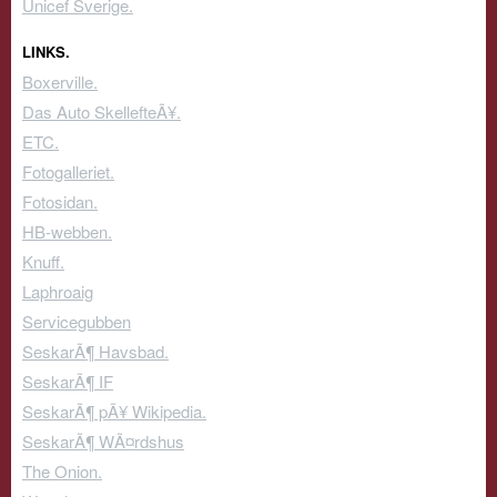
Unicef Sverige.
LINKS.
Boxerville.
Das Auto SkellefteÃ¥.
ETC.
Fotogalleriet.
Fotosidan.
HB-webben.
Knuff.
Laphroaig
Servicegubben
SeskarÃ¶ Havsbad.
SeskarÃ¶ IF
SeskarÃ¶ pÃ¥ Wikipedia.
SeskarÃ¶ WÃ¤rdshus
The Onion.