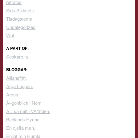
retratos
Sids Bildmotiv
Tisdagstema.
Uncategorized
Wot
A PART OF:
Seskaro.nu
BLOGGAR:
Alliansfritt.
Arga Lappen.
Argus.
Ã–gonblick i Norr.
Ã…sa mitt i VÃ¤rlden.
Badlands Hyena.
En djefla man.
Enligt min Humla.