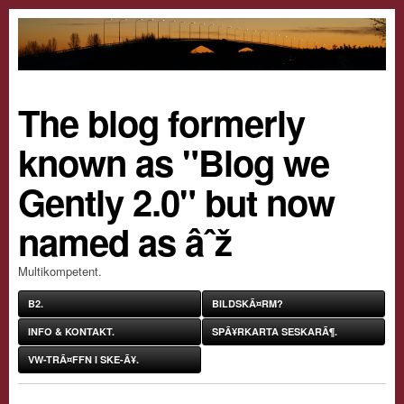
The blog formerly
known as "Blog we
Gently 2.0" but now
named as âˆž
Multikompetent.
B2.
BILDSKÃ¤RM?
INFO & KONTAKT.
SPÃ¥RKARTA SESKARÃ¶.
VW-TRÃ¤FFN I SKE-Ã¥.