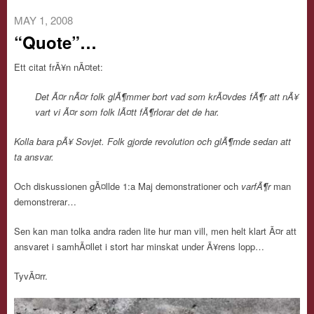
MAY 1, 2008
“Quote”…
Ett citat frÃ¥n nÃ¤tet:
Det Ã¤r nÃ¤r folk glÃ¶mmer bort vad som krÃ¤vdes fÃ¶r att nÃ¥
vart vi Ã¤r som folk lÃ¤tt fÃ¶rlorar det de har.
Kolla bara pÃ¥ Sovjet. Folk gjorde revolution och glÃ¶mde sedan att
ta ansvar.
Och diskussionen gÃ¤llde 1:a Maj demonstrationer och
varfÃ¶r
man
demonstrerar…
Sen kan man tolka andra raden lite hur man vill, men helt klart Ã¤r att
ansvaret i samhÃ¤llet i stort har minskat under Ã¥rens lopp…
TyvÃ¤rr.