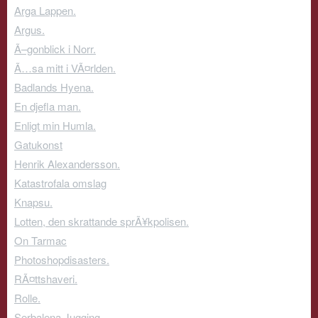
Arga Lappen.
Argus.
Ã–gonblick i Norr.
Ã…sa mitt i VÃ¤rlden.
Badlands Hyena.
En djefla man.
Enligt min Humla.
Gatukonst
Henrik Alexandersson.
Katastrofala omslag
Knapsu.
Lotten, den skrattande sprÃ¥kpolisen.
On Tarmac
Photoshopdisasters.
RÃ¤ttshaveri.
Rolle.
Serbalena Jugging