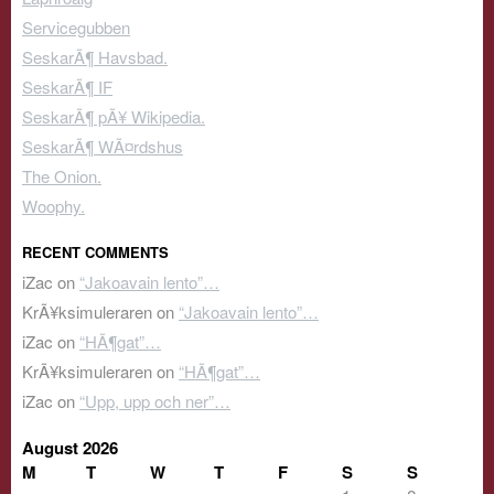
Servicegubben
SeskarÃ¶ Havsbad.
SeskarÃ¶ IF
SeskarÃ¶ pÃ¥ Wikipedia.
SeskarÃ¶ WÃ¤rdshus
The Onion.
Woophy.
RECENT COMMENTS
iZac
on
“Jakoavain lento”…
KrÃ¥ksimuleraren
on
“Jakoavain lento”…
iZac
on
“HÃ¶gat”…
KrÃ¥ksimuleraren
on
“HÃ¶gat”…
iZac
on
“Upp, upp och ner”…
August 2026
M
T
W
T
F
S
S