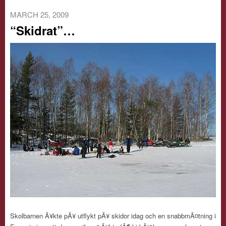
MARCH 25, 2009
“Skidrat”…
Skolbarnen Ã¥kte pÃ¥ utflykt pÃ¥ skidor idag och en snabbmÃ¤tning i