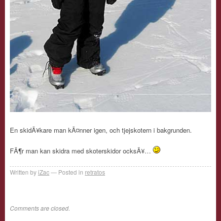
En skidÃ¥kare man kÃ¤nner igen, och tjejskotern i bakgrunden.
FÃ¶r man kan skidra med skoterskidor ocksÃ¥…
Written by
iZac
Posted in
retratos
Comments are closed.