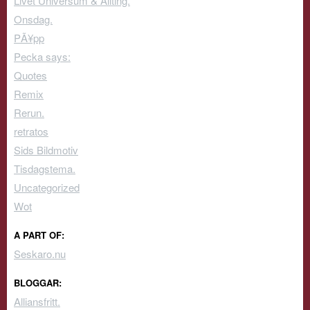
Livet Universum & Allting.
Onsdag.
PÃ¥pp
Pecka says:
Quotes
Remix
Rerun.
retratos
Sids Bildmotiv
Tisdagstema.
Uncategorized
Wot
A PART OF:
Seskaro.nu
BLOGGAR:
Alliansfritt.