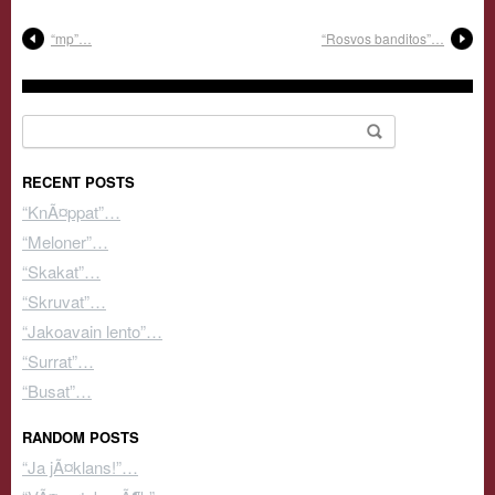
“mp”…
“Rosvos banditos”…
Search for:
RECENT POSTS
“KnÃ¤ppat”…
“Meloner”…
“Skakat”…
“Skruvat”…
“Jakoavain lento”…
“Surrat”…
“Busat”…
RANDOM POSTS
“Ja jÃ¤klans!”…