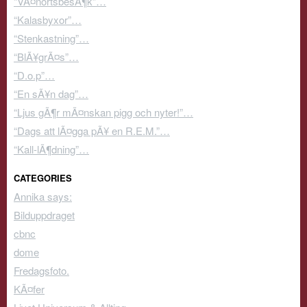
“VÃ¤nortsbesÃ¶k”…
“Kalasbyxor”…
“Stenkastning”…
“BlÃ¥grÃ¤s”…
“D.o.p”…
“En sÃ¥n dag”…
“Ljus gÃ¶r mÃ¤nskan pigg och nyter!”…
“Dags att lÃ¤gga pÃ¥ en R.E.M.”…
“Kall-lÃ¶dning”…
CATEGORIES
Annika says:
Bilduppdraget
cbnc
dome
Fredagsfoto.
KÃ¤fer