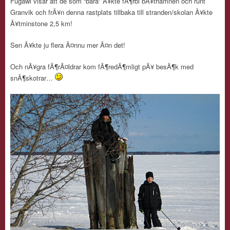
Fugawi visar att de som “bara” Ã¥kte fÃ¶rbi bÃ¥thamnen och runt
Granvik och frÃ¥n denna rastplats tillbaka till stranden/skolan Ã¥kte
Ã¥tminstone 2,5 km!
Sen Ã¥kte ju flera Ã¤nnu mer Ã¤n det!
Och nÃ¥gra fÃ¶rÃ¤ldrar kom fÃ¶redÃ¶mligt pÃ¥ besÃ¶k med
snÃ¶skotrar…