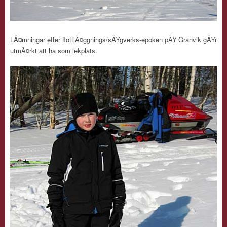
LÃ¤mningar efter flottlÃ¤ggnings/sÃ¥gverks-epoken pÃ¥ Granvik gÃ¥r
utmÃ¤rkt att ha som lekplats.