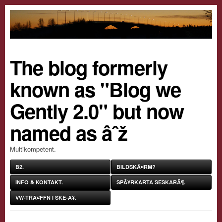
The blog formerly
known as "Blog we
Gently 2.0" but now
named as âˆž
Multikompetent.
B2.
BILDSKÃ¤RM?
INFO & KONTAKT.
SPÃ¥RKARTA SESKARÃ¶.
VW-TRÃ¤FFN I SKE-Ã¥.