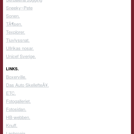
Sneeky~Pete
Sonen.
TÃ¶sen.
Texplorer.
Tjuvlyssnat.
Ullrikas nosar.
Unicef Sverige.
LINKS.
Boxerville.
Das Auto SkellefteÃ¥.
ETC.
Fotogalleriet.
Fotosidan.
HB-webben.
Knuff.
Laphroaig