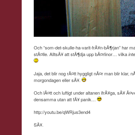
Och “som-det-skulle-ha-varit-frÃ¥n-bÃ¶rjan” har ma
stÃ¤lle. AlltsÃ¥ att stÃ¶dja upp bÃ¤rlinor… vilka
int
Jaja, det blir nog rÃ¤tt hyggligt nÃ¤r man blir klar
morgondagen eller sÃ¥.
Och lÃ¤tt och luftigt under altanen ifrÃ¥ga, sÃ¥ Ã¤v
densamma utan att fÃ¥ panik…
http://youtu.be/qWRjus3end4
SÃ¥.