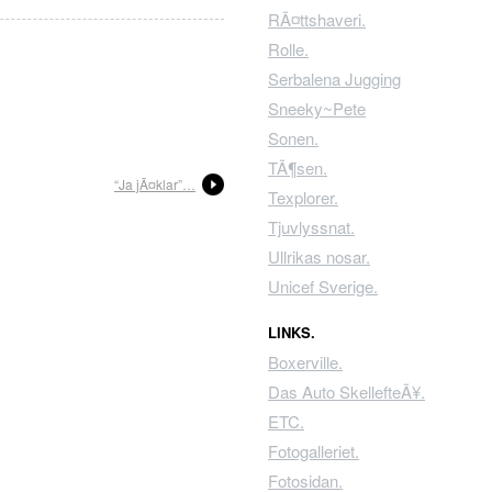
RÃ¤ttshaveri.
Rolle.
Serbalena Jugging
Sneeky~Pete
Sonen.
TÃ¶sen.
“Ja jÃ¤klar”…
Texplorer.
Tjuvlyssnat.
Ullrikas nosar.
Unicef Sverige.
LINKS.
Boxerville.
Das Auto SkellefteÃ¥.
ETC.
Fotogalleriet.
Fotosidan.