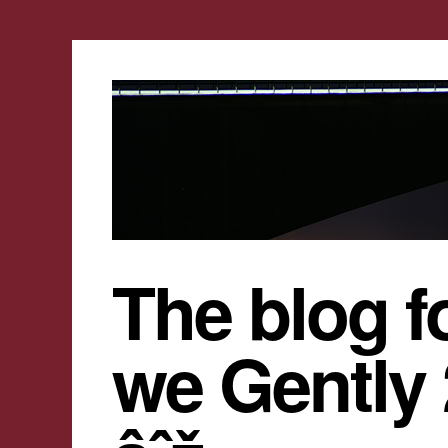
The blog f
we Gently