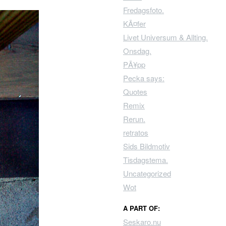
Fredagsfoto.
KÃ¤fer
Livet Universum & Allting.
Onsdag.
PÃ¥pp
Pecka says:
Quotes
Remix
Rerun.
retratos
Sids Bildmotiv
Tisdagstema.
Uncategorized
Wot
A PART OF:
Seskaro.nu