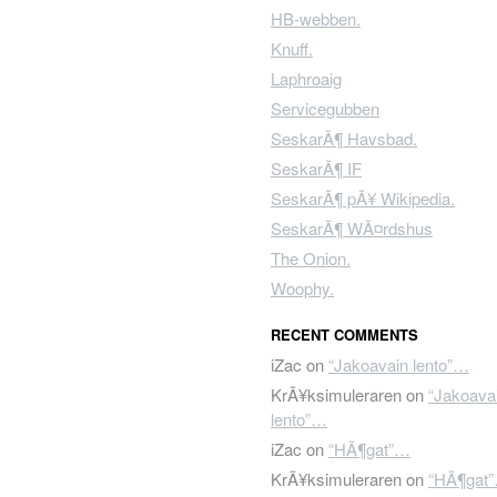
HB-webben.
Knuff.
Laphroaig
Servicegubben
SeskarÃ¶ Havsbad.
SeskarÃ¶ IF
SeskarÃ¶ pÃ¥ Wikipedia.
SeskarÃ¶ WÃ¤rdshus
The Onion.
Woophy.
RECENT COMMENTS
iZac
on
“Jakoavain lento”…
KrÃ¥ksimuleraren
on
“Jakoava
lento”…
iZac
on
“HÃ¶gat”…
KrÃ¥ksimuleraren
on
“HÃ¶gat