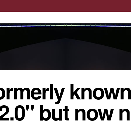
ormerly known
 2.0" but now 