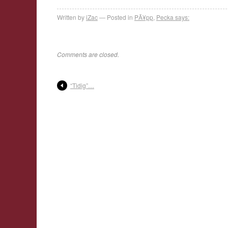
Written by
iZac
Posted in
PÃ¥pp
,
Pecka says:
Comments are closed.
“Tidig”…