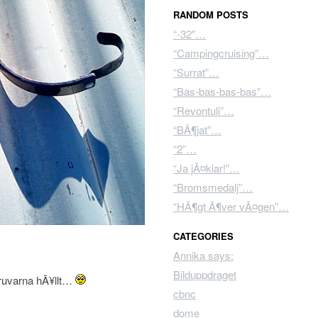
RANDOM POSTS
“-32″…
“Campingcruising”…
“Surrat”…
“Bas-bas-bas-bas”…
“Revontuli”…
“BÃ¶jat”…
“2”…
“Ja jÃ¤klar!”…
“Bromsmedalj”…
“HÃ¶gt Ã¶ver vÃ¤gen”…
CATEGORIES
Annika says:
Bilduppdraget
skruvarna hÃ¥llt…
cbnc
dome