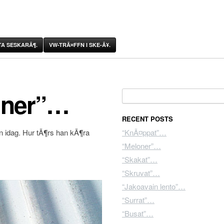
A SESKARÃ¶.
VW-TRÃ¤FFN I SKE-Ã¥.
 ner”…
Search for:
RECENT POSTS
 idag. Hur tÃ¶rs han kÃ¶ra
“KnÃ¤ppat”…
“Meloner”…
“Skakat”…
“Skruvat”…
“Jakoavain lento”…
“Surrat”…
“Busat”…