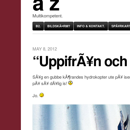
âˆž
Multikompetent.
B2.
BILDSKÃ¤RM?
INFO & KONTAKT.
SPÃ¥RKART
MAY 8, 2012
“UppifrÃ¥n och
SÃ¥g en gubbe kÃ¶randes hydrokopter ute pÃ¥ isen
pÃ¥ sÃ¥ dÃ¥lig is!
Jo.