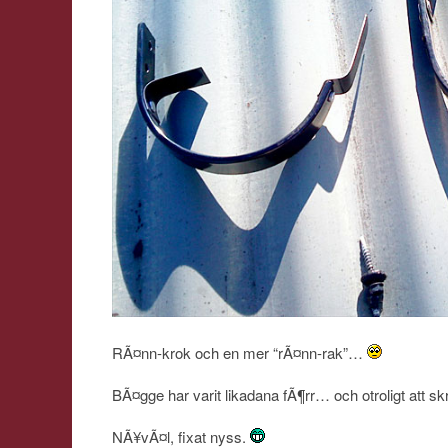
RÃ¤nn-krok och en mer “rÃ¤nn-rak”…
BÃ¤gge har varit likadana fÃ¶rr… och otroligt att 
NÃ¥vÃ¤l, fixat nyss.