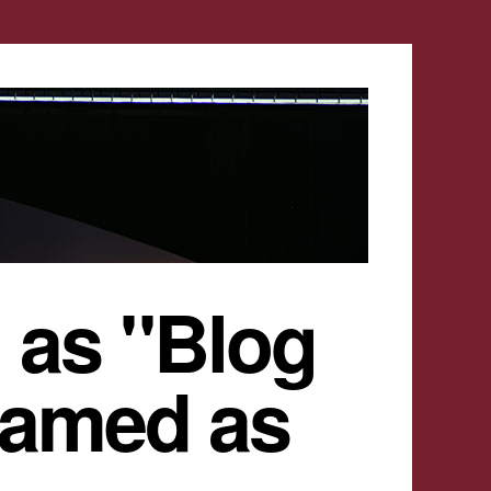
 as "Blog
named as