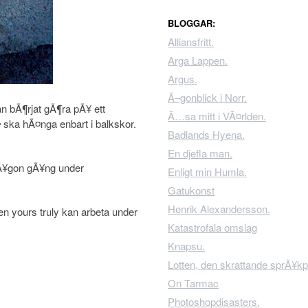
BLOGGAR:
Alliansfritt.
Arga Lappen.
Argus.
Ã–gonblick i Norr.
n bÃ¶rjat gÃ¶ra pÃ¥ ett
Ã…sa mitt i VÃ¤rlden.
e
ska hÃ¤nga enbart i balkskor.
Badlands Hyena.
En djefla man.
, nÃ¥gon gÃ¥ng under
Enligt min Humla.
Gatukonst
Henrik Alexandersson.
en yours truly kan arbeta under
Katastrofala omslag
Knapsu.
Lotten, den skrattande sprÃ¥kp
On Tarmac
Photoshopdisasters.