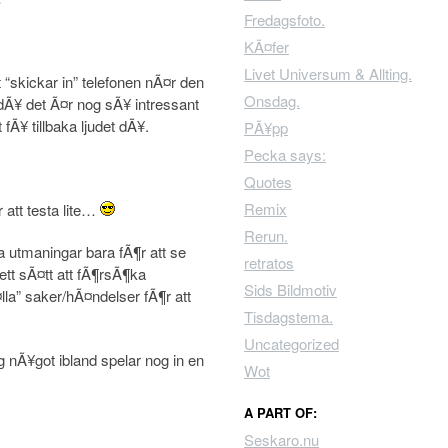
Fredagsfoto.
KÃ¤fer
Livet Universum & Allting.
“skickar in” telefonen nÃ¤r den
Onsdag.
dÃ¥ det Ã¤r nog sÃ¥ intressant
 fÃ¥ tillbaka ljudet dÃ¥.
PÃ¥pp
Pecka says:
Quotes
Remix
 att testa lite…
Rerun.
na utmaningar bara fÃ¶r att se
retratos
 ett sÃ¤tt att fÃ¶rsÃ¶ka
Sids Bildmotiv
lla” saker/hÃ¤ndelser fÃ¶r att
Tisdagstema.
Uncategorized
ig nÃ¥got ibland spelar nog in en
Wot
A PART OF:
Seskaro.nu