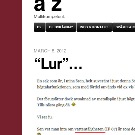
âˆž
Multikompetent.
B2.
BILDSKÃ¤RM?
INFO & KONTAKT.
SPÃ¥RKART
MARCH 8, 2012
“Lur”…