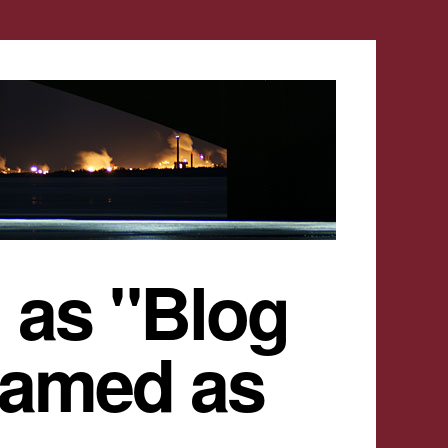
 as "Blog
named as