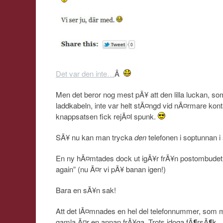
Det var den inte…
Â
Men det beror nog mest pÃ¥ att den lilla luckan, so
laddkabeln, inte var helt stÃ¤ngd vid nÃ¤rmare ko
knappsatsen fick rejÃ¤l spunk.
SÃ¥ nu kan man trycka
den
telefonen i soptunnan i a
En ny hÃ¤mtades dock ut igÃ¥r frÃ¥n postombudet 
again” (nu Ã¤r vi pÃ¥ banan igen!)
Bara en sÃ¥n sak!
Att det lÃ¤mnades en hel del telefonnummer, som ma
gamla Ã¤r en annan frÃ¥ga. Trots idoga fÃ¶rsÃ¶k