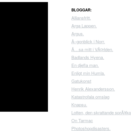
BLOGGAR:
Alliansfritt.
Arga Lappen.
Argus.
Ã–gonblick i Norr.
Ã…sa mitt i VÃ¤rlden.
Badlands Hyena.
En djefla man.
Enligt min Humla.
Gatukonst
Henrik Alexandersson.
Katastrofala omslag
Knapsu.
Lotten, den skrattande sprÃ¥kp
On Tarmac
Photoshopdisasters.