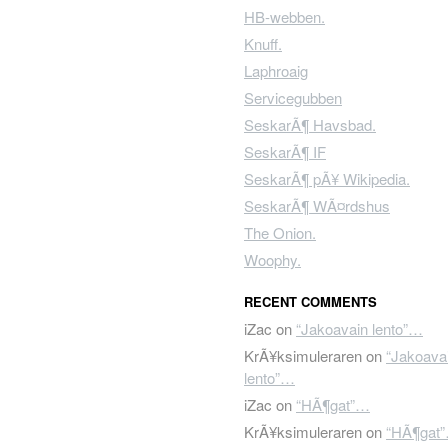
HB-webben.
Knuff.
Laphroaig
Servicegubben
SeskarÃ¶ Havsbad.
SeskarÃ¶ IF
SeskarÃ¶ pÃ¥ Wikipedia.
SeskarÃ¶ WÃ¤rdshus
The Onion.
Woophy.
RECENT COMMENTS
iZac
on
“Jakoavain lento”…
KrÃ¥ksimuleraren
on
“Jakoava
lento”…
iZac
on
“HÃ¶gat”…
KrÃ¥ksimuleraren
on
“HÃ¶gat