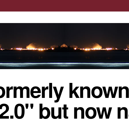
ormerly known
 2.0" but now 