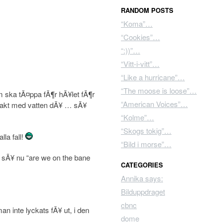
RANDOM POSTS
“Koma”…
“Cookies”…
“:))”…
“Vitt-i-vitt”…
“Like a hurricane”…
“The moose is loose”…
m ska tÃ¤ppa fÃ¶r hÃ¥let fÃ¶r
“American Voices”…
ntakt med vatten dÃ¥ … sÃ¥
“Kolme”…
“Skogs tokig”…
lla fall!
“Bild i morse”…
sÃ¥ nu “are we on the bane
CATEGORIES
Annika says:
Bilduppdraget
cbnc
n inte lyckats fÃ¥ ut, i den
dome
…