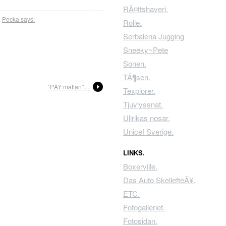
RÃ¤ttshaveri.
,
Pecka says:
Rolle.
Serbalena Jugging
Sneeky~Pete
Sonen.
TÃ¶sen.
“PÃ¥ mattan”…
Texplorer.
Tjuvlyssnat.
Ullrikas nosar.
Unicef Sverige.
LINKS.
Boxerville.
Das Auto SkellefteÃ¥.
ETC.
Fotogalleriet.
Fotosidan.