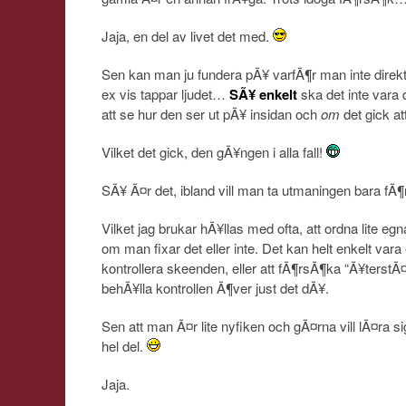
Jaja, en del av livet det med.
Sen kan man ju fundera pÃ¥ varfÃ¶r man inte direkt 
ex vis tappar ljudet…
SÃ¥ enkelt
ska det inte vara 
att se hur den ser ut pÃ¥ insidan och
om
det gick att
Vilket det gick, den gÃ¥ngen i alla fall!
SÃ¥ Ã¤r det, ibland vill man ta utmaningen bara fÃ¶r
Vilket jag brukar hÃ¥llas med ofta, att ordna lite eg
om man fixar det eller inte. Det kan helt enkelt vara
kontrollera skeenden, eller att fÃ¶rsÃ¶ka “Ã¥terstÃ¤
behÃ¥lla kontrollen Ã¶ver just det dÃ¥.
Sen att man Ã¤r lite nyfiken och gÃ¤rna vill lÃ¤ra s
hel del.
Jaja.