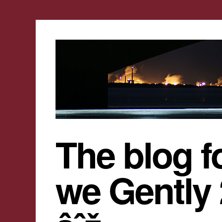
The blog f
we Gently