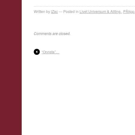
Written by
iZac
Posted in
Livet Universum & Allting.
,
PÃ¥pp
Comments are closed.
“Onnsta”…