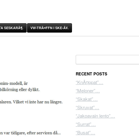
A SESKARÃ¶.
VW-TRÃ¤FFN I SKE-Ã¥.
Search for:
RECENT POSTS
“KnÃ¤ppat”…
“Meloner”…
“Skakat”…
“Skruvat”…
“Jakoavain lento”…
“Surrat”…
“Busat”…