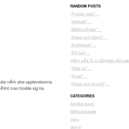
RANDOM POSTS
“Fysisk post”…
“Igelkatt”…
“BlÃ¥svÃ¤der”…
“Klapp och klang”…
“KnÃ¤ppat”…
“Ett hus”…
HÃ¤r pÃ¥ Ã–n hÃ¤nder det sak
“Ride on”…
“Rutat”…
utube nÃ¤r aha-upplevelserna
“Klippt och skuret!”…
Ã¥nt man trodde sig ha
CATEGORIES
Annika says:
Bilduppdraget
cbnc
dome