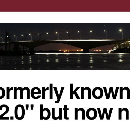
ormerly known
 2.0" but now 