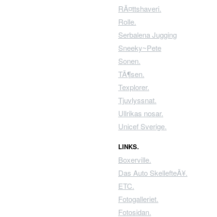
RÃ¤ttshaveri.
Rolle.
Serbalena Jugging
Sneeky~Pete
Sonen.
TÃ¶sen.
Texplorer.
Tjuvlyssnat.
Ullrikas nosar.
Unicef Sverige.
LINKS.
Boxerville.
Das Auto SkellefteÃ¥.
ETC.
Fotogalleriet.
Fotosidan.