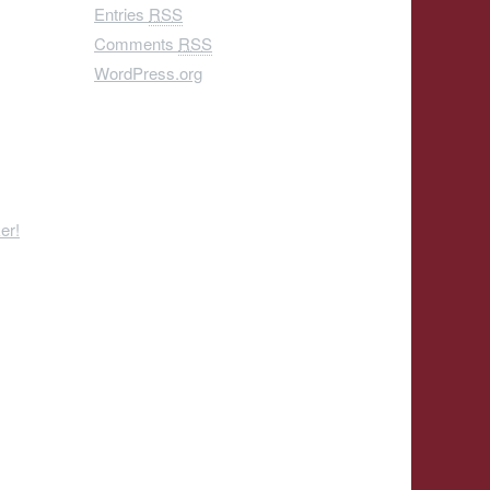
Entries
RSS
Comments
RSS
WordPress.org
er!