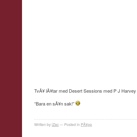
TvÃ¥ lÃ¥tar med Desert Sessions med P J Harve
“Bara en sÃ¥n sak!”
Written by
iZac
Posted in
PÃ¥pp