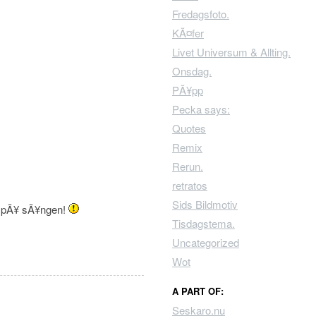
Fredagsfoto.
KÃ¤fer
Livet Universum & Allting.
Onsdag.
PÃ¥pp
Pecka says:
Quotes
Remix
Rerun.
retratos
Sids Bildmotiv
y pÃ¥ sÃ¥ngen!
Tisdagstema.
Uncategorized
Wot
A PART OF:
Seskaro.nu