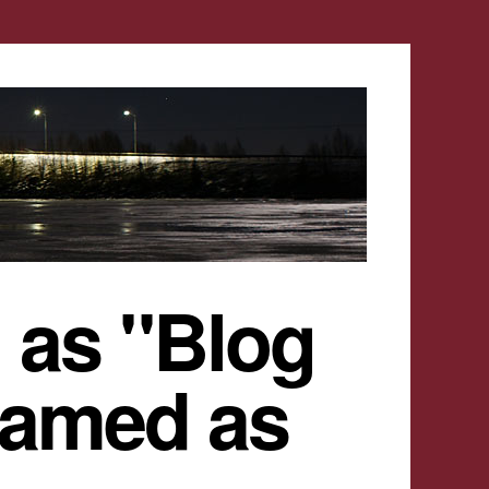
 as "Blog
named as