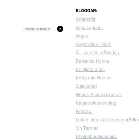
BLOGGAR:
Alliansfritt.
Arga Lappen.
“Waste of time 8″…
Argus.
Ã–gonblick i Norr.
Ã…sa mitt i VÃ¤rlden.
Badlands Hyena.
En djefla man.
Enligt min Humla.
Gatukonst
Henrik Alexandersson.
Katastrofala omslag
Knapsu.
Lotten, den skrattande sprÃ¥kp
On Tarmac
Photoshopdisasters.