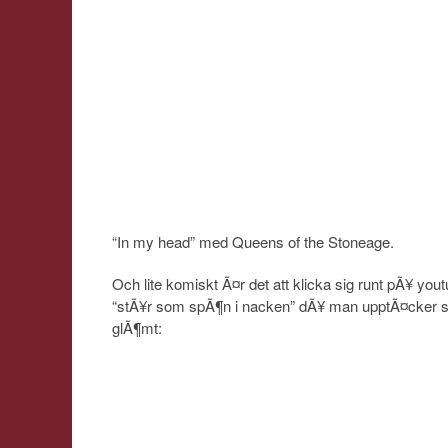
“In my head” med Queens of the Stoneage.
Och lite komiskt Ã¤r det att klicka sig runt pÃ¥ yo
“stÃ¥r som spÃ¶n i nacken” dÃ¥ man upptÃ¤cker s
glÃ¶mt: