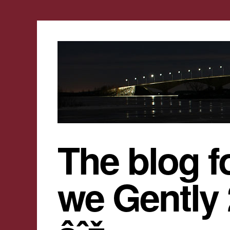
The blog f
we Gently