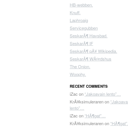
HB-webben.
Knuff.
Laphroaig
Servicegubben
SeskarÃ¶ Havsbad.
SeskarÃ¶ IF
SeskarÃ¶ pÃ¥ Wikipedia.
SeskarÃ¶ WÃ¤rdshus
The Onion.
Woophy.
RECENT COMMENTS
iZac
on
“Jakoavain lento”…
KrÃ¥ksimuleraren
on
“Jakoava
lento”…
iZac
on
“HÃ¶gat”…
KrÃ¥ksimuleraren
on
“HÃ¶gat