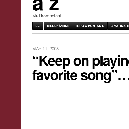
âˆž
Multikompetent.
B2.
BILDSKÃ¤RM?
INFO & KONTAKT.
SPÃ¥RKART
MAY 11, 2008
“Keep on playi
favorite song”