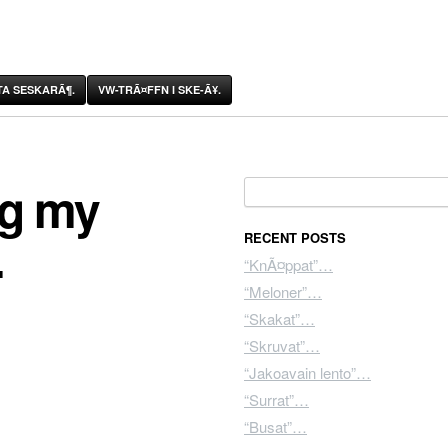
A SESKARÃ¶.
VW-TRÃ¤FFN I SKE-Ã¥.
ng my
Search for:
…
RECENT POSTS
“KnÃ¤ppat”…
“Meloner”…
“Skakat”…
“Skruvat”…
“Jakoavain lento”…
“Surrat”…
“Busat”…